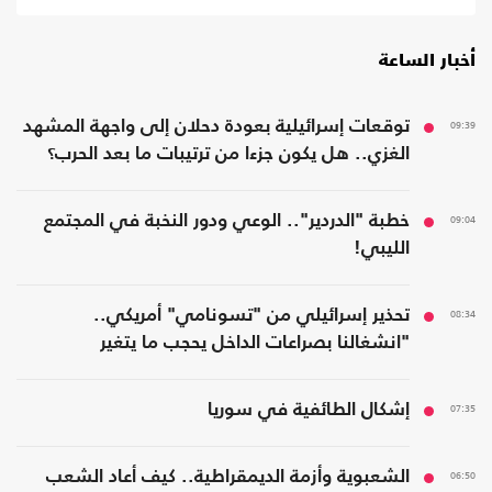
أخبار الساعة
09:39
توقعات إسرائيلية بعودة دحلان إلى واجهة المشهد
الغزي.. هل يكون جزءا من ترتيبات ما بعد الحرب؟
09:04
خطبة "الدردير".. الوعي ودور النخبة في المجتمع
الليبي!
08:34
تحذير إسرائيلي من "تسونامي" أمريكي..
"انشغالنا بصراعات الداخل يحجب ما يتغير
بواشنطن"
07:35
إشكال الطائفية في سوريا
06:50
الشعبوية وأزمة الديمقراطية.. كيف أعاد الشعب