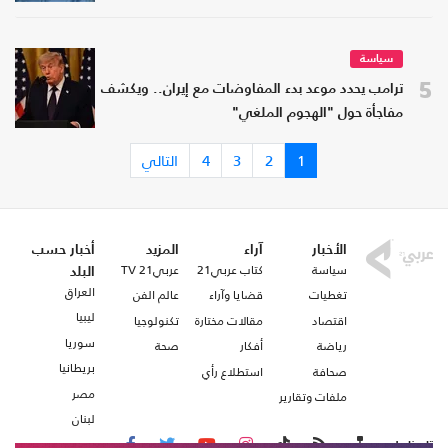
سياسة
5
ترامب يحدد موعد بدء المفاوضات مع إيران.. ويكشف
مفاجأة حول "الهجوم الملغي"
1
2
3
4
التالي
الأخبار
آراء
المزيد
أخبار حسب
سياسة
كتاب عربي21
عربي21 TV
البلد
العراق
تغطيات
قضايا وآراء
عالم الفن
ليبيا
اقتصاد
مقالات مختارة
تكنولوجيا
سوريا
رياضة
أفكار
صحة
بريطانيا
صحافة
استطلاع رأي
مصر
ملفات وتقارير
لبنان
تابعنا على