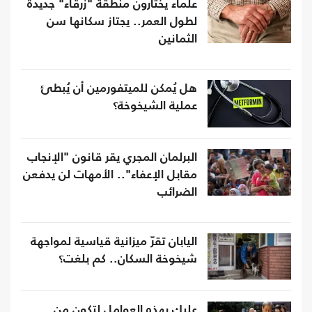
علماء يختارون منطقة "زرقاء" جديدة
لطول العمر.. يجتاز سكانها سن
الثمانين
هل يُمكن للميتفورمين أن يُبطئ
عملية الشيخوخة؟
البرلمان المجري يقر قانون "الإنجاب
مقابل الإعفاء".. الأمهات لن يدفعن
الضرائب
اليابان تقرّ ميزانية قياسية لمواجهة
شيخوخة السكان.. كم بلغت؟
عليك بهذه العوامل لتكون من