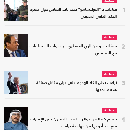
سياسة
1
قيادات بـ "البوليساريو" تفتح باب النقاش حول مقترح
الحكم الذاتي المغربي
سياسة
2
ممثلات يرتدين الزي العسكري.. ودعوات للاصطفاف
مع السيسي
سياسة
3
ترامب يعلن إلغاء الهجوم على إيران مقابل صفقة..
هذه ملامحها
سياسة
4
تسلم 5 ملايين دولار.. البيت الأبيض: على الإمارات
منع أحد أدواتها من مهاجمة ترامب