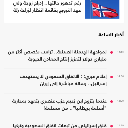
رغم تدهور حالتها.. إدراج زوجة ولي
عهد النرويج بقائمة انتظار لزراعة رئة
أخبار الساعة
14:58
لمواجهة الهيمنة الصينية.. ترامب يخصص أكثر من
ملياري دولار لتعزيز إنتاج المعادن الحيوية
14:06
إعلام عبري: : الاتفاق السعودي لا يستهدف
إسرائيل.. رسالة مباشرة إلى إيران
13:20
عندما يتزوج ابن زعيم حزب عنصري يتعهد بمحاربة
"أسلمة بريطانيا".. من مسلمة!
11:19
قلق إسرائيلي من تبعات اتفاق السعودية وتركيا