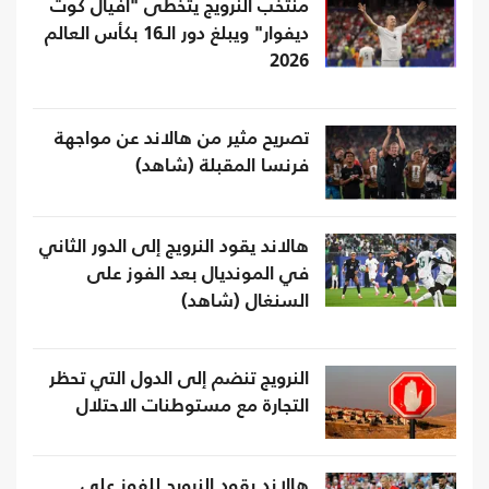
منتخب النرويج يتخطى "أفيال كوت
ديفوار" ويبلغ دور الـ16 بكأس العالم
2026
تصريح مثير من هالاند عن مواجهة
فرنسا المقبلة (شاهد)
هالاند يقود النرويج إلى الدور الثاني
في المونديال بعد الفوز على
السنغال (شاهد)
النرويج تنضم إلى الدول التي تحظر
التجارة مع مستوطنات الاحتلال
هالاند يقود النرويج للفوز على