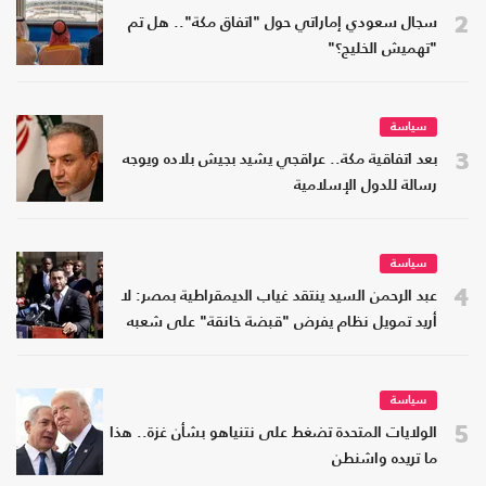
2
سجال سعودي إماراتي حول "اتفاق مكة".. هل تم
"تهميش الخليج؟"
سياسة
3
بعد اتفاقية مكة.. عراقجي يشيد بجيش بلاده ويوجه
رسالة للدول الإسلامية
سياسة
4
عبد الرحمن السيد ينتقد غياب الديمقراطية بمصر: لا
أريد تمويل نظام يفرض "قبضة خانقة" على شعبه
سياسة
5
الولايات المتحدة تضغط على نتنياهو بشأن غزة.. هذا
ما تريده واشنطن