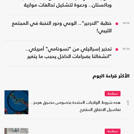
وباكستان.. ودعوة لتشكيل تحالفات موازية
09:04
خطبة "الدردير".. الوعي ودور النخبة في المجتمع
الليبي!
08:34
تحذير إسرائيلي من "تسونامي" أمريكي..
"انشغالنا بصراعات الداخل يحجب ما يتغير
بواشنطن"
الأكثر قراءة اليوم
سياسة
1
هذه شروط الولايات المتحدة بخصوص مضيق هرمز..
تفاصيل الاتفاق المقترح
سياسة