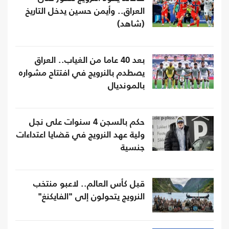
العراق.. وأيمن حسين يدخل التاريخ
(شاهد)
بعد 40 عاما من الغياب.. العراق
يصطدم بالنرويج في افتتاح مشواره
بالمونديال
حكم بالسجن 4 سنوات على نجل
ولية عهد النرويج في قضايا اعتداءات
جنسية
قبل كأس العالم.. لاعبو منتخب
النرويج يتحولون إلى "الفايكنغ"