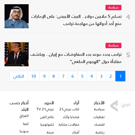
سياسة
4
تسلم 5 ملايين دولار.. البيت الأبيض: على الإمارات
منع أحد أدواتها من مهاجمة ترامب
سياسة
5
ترامب يحدد موعد بدء المفاوضات مع إيران.. ويكشف
مفاجأة حول "الهجوم الملغي"
1
2
3
4
5
6
7
8
9
10
التالي
الأخبار
آراء
المزيد
أخبار حسب
سياسة
كتاب عربي21
عربي21 TV
البلد
العراق
تغطيات
قضايا وآراء
عالم الفن
ليبيا
اقتصاد
مقالات مختارة
تكنولوجيا
سوريا
رياضة
أفكار
صحة