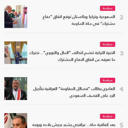
سياسة
2
السعودية وتركيا وباكستان توقع اتفاق "دفاع
مشترك" في مكة المكرمة
سياسة
3
الخبرة التركية تنضم لتحالف "المال والنووي".. نخبرك
ما نعرفه عن اتفاق الدفاع المشترك
سياسة
4
العامري يطالب "فصائل المقاومة" العراقية بتأجيل
الرد على القصف السعودي
سياسة
5
بعد اتفاقية مكة.. عراقجي يشيد بجيش بلاده ويوجه