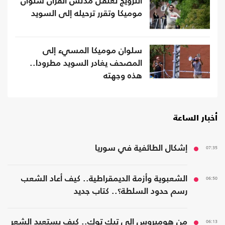
النرويج تعتقل مدنس القرآن سلوان
موميكا وتقرر ترحيله إلى السويد
سلوان موميكا المسيء إلى
المصحف يغادر السويد مطرودا..
هذه وجهته
أخبار الساعة
07:35
إشكال الطائفية في سوريا
06:50
الشعبوية وأزمة الديمقراطية.. كيف أعاد الشعب
رسم حدود السلطة؟.. كتاب جديد
06:13
من هوميروس إلى تيك توك.. كيف يستعيد الشعر