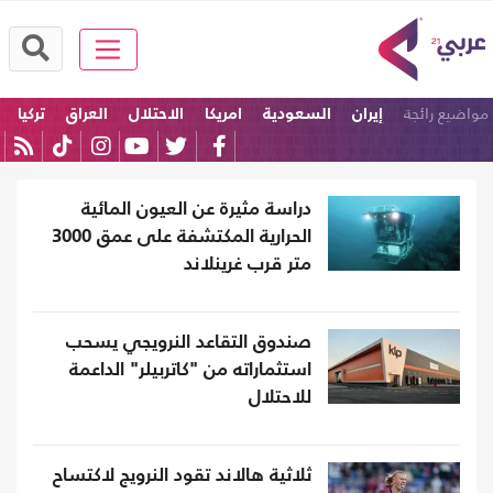
مواضيع رائجة
إيران
السعودية
امريكا
الاحتلال
العراق
تركيا
دراسة مثيرة عن العيون المائية
الحرارية المكتشفة على عمق 3000
متر قرب غرينلاند
صندوق التقاعد النرويجي يسحب
استثماراته من "كاتربيلر" الداعمة
للاحتلال
ثلاثية هالاند تقود النرويج لاكتساح