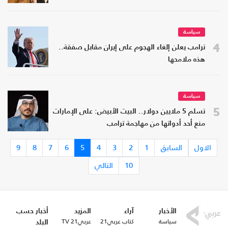
سياسة
4
ترامب يعلن إلغاء الهجوم على إيران مقابل صفقة..
هذه ملامحها
سياسة
5
تسلم 5 ملايين دولار.. البيت الأبيض: على الإمارات
منع أحد أدواتها من مهاجمة ترامب
الاول
السابق
1
2
3
4
5
6
7
8
9
10
التالي
الأخبار
آراء
المزيد
أخبار حسب
سياسة
كتاب عربي21
عربي21 TV
البلد