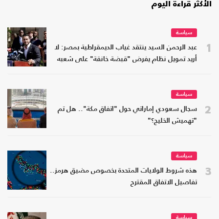
الأكثر قراءة اليوم
سياسة
1
عبد الرحمن السيد ينتقد غياب الديمقراطية بمصر: لا
أريد تمويل نظام يفرض "قبضة خانقة" على شعبه
سياسة
2
سجال سعودي إماراتي حول "اتفاق مكة".. هل تم
"تهميش الخليج؟"
سياسة
3
هذه شروط الولايات المتحدة بخصوص مضيق هرمز..
تفاصيل الاتفاق المقترح
سياسة