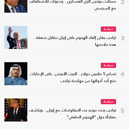
2
ممثلات يرتدين الزي العسكري.. ودعوات للاصطفاف
مع السيسي
سياسة
3
ترامب يعلن إلغاء الهجوم على إيران مقابل صفقة..
هذه ملامحها
سياسة
4
تسلم 5 ملايين دولار.. البيت الأبيض: على الإمارات
منع أحد أدواتها من مهاجمة ترامب
سياسة
5
ترامب يحدد موعد بدء المفاوضات مع إيران.. ويكشف
مفاجأة حول "الهجوم الملغي"