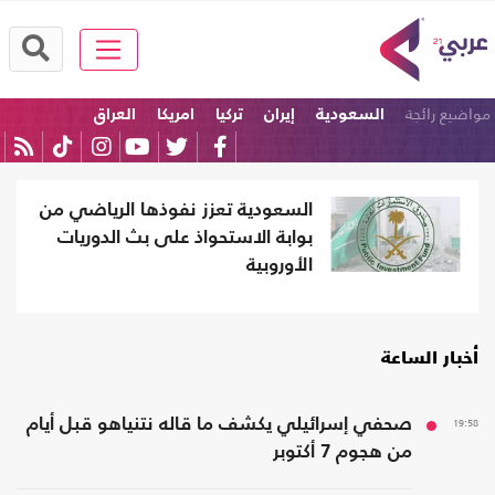
مواضيع رائجة
السعودية
إيران
تركيا
امريكا
العراق
الولايات المتحدة
السعودية تعزز نفوذها الرياضي من
بوابة الاستحواذ على بث الدوريات
الأوروبية
أخبار الساعة
19:58
صحفي إسرائيلي يكشف ما قاله نتنياهو قبل أيام
من هجوم 7 أكتوبر