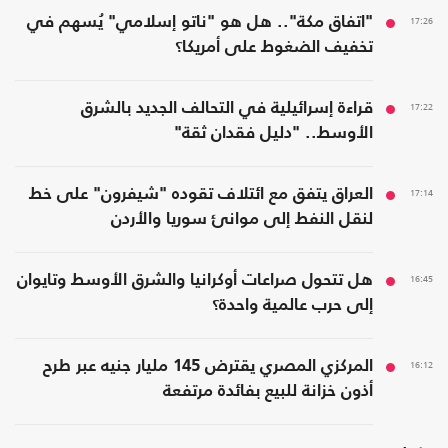
17:26
"اتفاق مكة".. هل هو "ناتو إسلامي" يُسهم في
تخفيف الضغوط على أمريكا؟
17:22
قراءة إسرائيلية في التحالف الجديد بالشرق
الأوسط.. "دليل فقدان ثقة"
17:14
العراق يتفق مع ائتلاف تقوده "شيفرون" على خط
لنقل النفط إلى موانئ سوريا والأردن
16:45
هل تتحول صراعات أوكرانيا والشرق الأوسط وتايوان
إلى حرب عالمية واحدة؟
16:12
المركزي المصري يقترض 145 مليار جنيه عبر طرح
أذون خزانة للبيع بفائدة مرتفعة