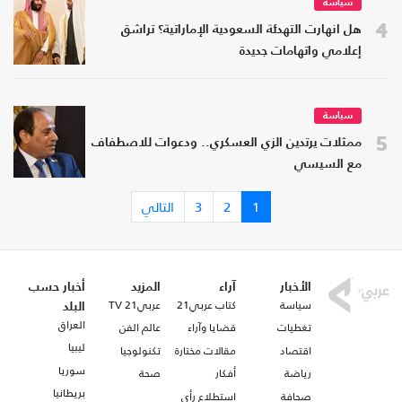
سياسة
4
هل انهارت التهدئة السعودية الإماراتية؟ تراشق
إعلامي واتهامات جديدة
سياسة
5
ممثلات يرتدين الزي العسكري.. ودعوات للاصطفاف
مع السيسي
1
2
3
التالي
الأخبار
آراء
المزيد
أخبار حسب
سياسة
كتاب عربي21
عربي21 TV
البلد
العراق
تغطيات
قضايا وآراء
عالم الفن
ليبيا
اقتصاد
مقالات مختارة
تكنولوجيا
سوريا
رياضة
أفكار
صحة
بريطانيا
صحافة
استطلاع رأي