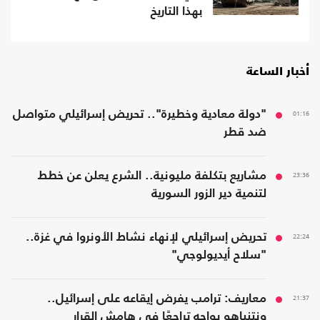
بهذا التاريخ
أخبار الساعة
01:16
"دولة معادية وخطيرة".. تحريض إسرائيلي متواصل
ضد قطر
23:36
مشاريع بتكلفة مليونية.. الشرع يعلن عن خطط
لتنمية دير الزور السورية
22:24
تحريض إسرائيلي لإنهاء نشاط الأونروا في غزة..
"سلاح أيديولوجي"
21:37
معاريف: ترامب يفرض إيقاعه على إسرائيل..
ونتنياهو يواجه تراجعًا في هامش القرار