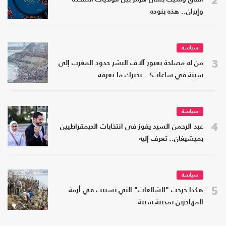
وإيران.. هذه بنوده
سياسة
3
من له مصلحة بعبور آلاف البشر حدود المغرب إلى
سبتة في ساعات؟.. نخبرك ما نعرفه
سياسة
4
عبد الرحمن السيد يفوز في انتخابات الديمقراطيين
بميشيغان.. تعرف إليه
سياسة
5
هكذا خرجت "الشائعات" التي تسببت في أزمة
المهاجرين بمدينة سبتة