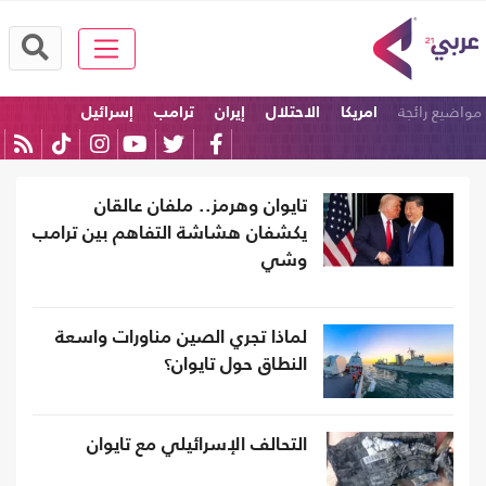
مواضيع رائجة
امريكا
الاحتلال
إيران
ترامب
إسرائيل
السعودية
تايوان وهرمز.. ملفان عالقان
يكشفان هشاشة التفاهم بين ترامب
وشي
لماذا تجري الصين مناورات واسعة
النطاق حول تايوان؟
التحالف الإسرائيلي مع تايوان