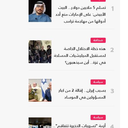
1
تسلم 5 ملايين دولار.. البيت
الأبيض: على الإمارات منع أحد
أدواتها من مهاجمة ترامب
صحافة
2
هذه خطة الاحتلال الخاصة
لمستقبل الميليشيات المسلحة
في غزة.. أين سيذهبون؟
سياسة
3
بسبب إيران.. إقالة 2 من كبار
المسؤولين في الموساد
سياسة
4
أزمة "تسريبات الذخيرة تتفاقم"..