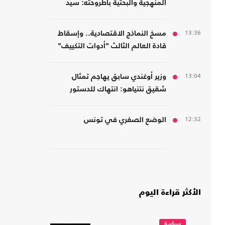
المنهجية والبحثية بأطروحته: سيد
قطب الأديب الناقد
13:36
مسخ النماذج الاقتصادية.. وإسقاط
قادة العالم الثالث "أدوات التكييف"
من الرأسمالية
13:04
وزير أوغندي سابق يهاجم تمثال
شقيق نتنياهو: انتهاك للدستور
والسيادة وتشويه لذاكرة عنتيبي
12:32
الوضع الصفري في تونس
الأكثر قراءة اليوم
سياسة