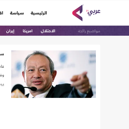
(current)
الرئيسية
سياسة
اق
مواضيع رائجة
الاحتلال
امريكا
إيران
سا
قام
وقا
PM