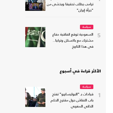
ترامب يطلب تحقيقا ويخشى من
"جرأة إيران"
سياسة
5
السعودية توقع اتفاقية دفاع
مشترك مع باكستان وتركيا..
في هذا التاريخ
الأكثر قراءة في أسبوع
سياسة
1
قيادات بـ "البوليساريو" تفتح
باب النقاش حول مقترح الحكم
الذاتي المغربي