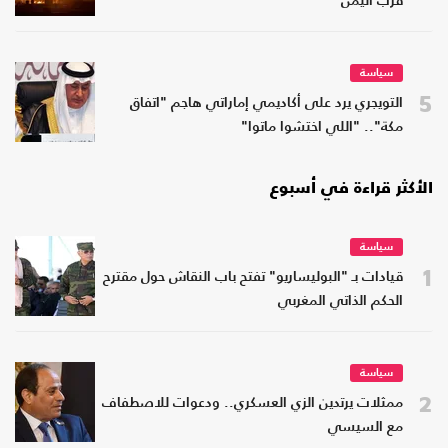
قرب اليمن
سياسة
5
التويجري يرد على أكاديمي إماراتي هاجم "اتفاق
مكة".. "اللي اختشوا ماتوا"
الأكثر قراءة في أسبوع
سياسة
1
قيادات بـ "البوليساريو" تفتح باب النقاش حول مقترح
الحكم الذاتي المغربي
سياسة
2
ممثلات يرتدين الزي العسكري.. ودعوات للاصطفاف
مع السيسي