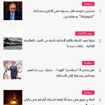
سياسة
1
تدشين حكومة ظل مصرية في الخارج بمشاركة
"تكنوقراط" ومعارضين
عربي 21 لايت
2
تركيا تعيد للحياة طائرة ألمانية نادرة من الحرب العالمية
الثانية.. حلقت مجددا
سياسة
3
هل يحكم الـ"صراصير" الهند؟.. نخبرك عن مشاهير
وفنانين وصلوا إلى السلطة
سياسة
4
اندلاع حريق في منشأة تابعة لشركة أرامكو في جازان