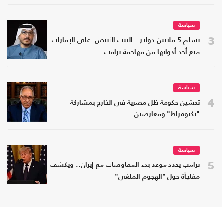
سياسة
3
تسلم 5 ملايين دولار.. البيت الأبيض: على الإمارات
منع أحد أدواتها من مهاجمة ترامب
سياسة
4
تدشين حكومة ظل مصرية في الخارج بمشاركة
"تكنوقراط" ومعارضين
سياسة
5
ترامب يحدد موعد بدء المفاوضات مع إيران.. ويكشف
مفاجأة حول "الهجوم الملغي"