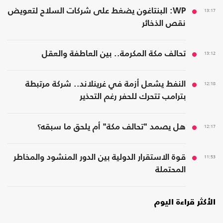
13:17
WP: البنتاغون يضغط على شركات السلاح لتعويض
نقص الذخائر
13:12
تحالف مكة المكرمة.. بين العاطفة والعقل
12:18
النفط يشعل أزمة في غرينلاند.. شركة مرتبطة
بترامب تتحرك للحفر رغم التحذير
12:17
هل يصمد "تحالف مكة" أم يلحق ما سبقه؟
11:53
قوة الاستقرار الدولية بين الدور المنشود والمخاطر
المحتملة
الأكثر قراءة اليوم