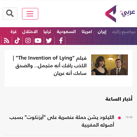
مواضيع رائجة
إيران
امريكا
السعودية
تركيا
الاحتلال
غزة
فيلم "The Invention of Lying" |
الكذب راقك أنه متجمل.. والصدق
ساءك أنه عريان
أخبار الساعة
13:28
الليكود يشن حملة عنصرية على "آيزنكوت" بسبب
أصوله المغربية