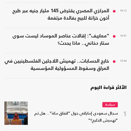
16:12
المركزي المصري يقترض 145 مليار جنيه عبر طرح
أذون خزانة للبيع بفائدة مرتفعة
16:01
"معاريف": إقالات عناصر الموساد ليست سوى
ستار دخاني.. ماذا يحدث؟
15:54
خارج الحسابات.. تهميش اللاجئين الفلسطينيين في
العراق وسقوط المسؤولية المؤسسية
الأكثر قراءة اليوم
سياسة
1
سجال سعودي إماراتي حول "اتفاق مكة".. هل تم
"تهميش الخليج؟"