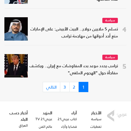
سياسة
4
تسلم 5 ملايين دولار.. البيت الأبيض: على الإمارات
منع أحد أدواتها من مهاجمة ترامب
سياسة
5
ترامب يحدد موعد بدء المفاوضات مع إيران.. ويكشف
مفاجأة حول "الهجوم الملغي"
1
2
3
التالي
الأخبار
آراء
المزيد
أخبار حسب
سياسة
كتاب عربي21
عربي21 TV
البلد
العراق
تغطيات
قضايا وآراء
عالم الفن