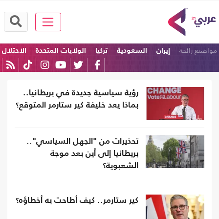
مواضيع رائجة
إيران
السعودية
تركيا
الولايات المتحدة
الاحتلال
امريكا
رؤية سياسية جديدة في بريطانيا..
بماذا يعد خليفة كير ستارمر المتوقع؟
تحذيرات من "الجهل السياسي"..
بريطانيا إلى أين بعد موجة
الشعبوية؟
كير ستارمر.. كيف أطاحت به أخطاؤه؟