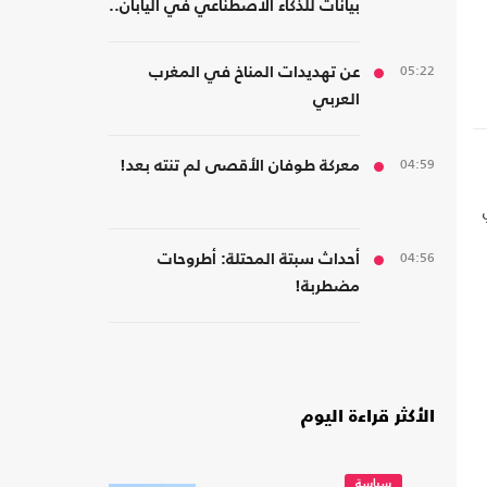
بيانات للذكاء الاصطناعي في اليابان..
كم بلغت تكلفته؟
05:22
عن تهديدات المناخ في المغرب
العربي
04:59
معركة طوفان الأقصى لم تنته بعد!
04:56
أحداث سبتة المحتلة: أطروحات
مضطربة!
الأكثر قراءة اليوم
سياسة