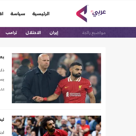
(current)
الرئيسية
سياسة
اق
مواضيع رائجة
إيران
الاحتلال
ترامب
بعد
يست
"أن
AM
الا
ليفرب
احت