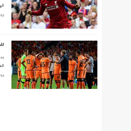
الهدف رقم 52،
PM
كلو
يدخ
الع
PM