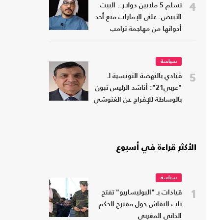
4
تسلم 5 ملايين دولار.. البيت
الأبيض: على الإمارات منع أحد
أدواتها من مهاجمة ترامب
سياسة
5
قيادي بالنهضة التونسية لـ
"عربي21": أناشد الرئيس تبون
بالوساطة للإفراج عن الغنوشي
الأكثر قراءة في أسبوع
سياسة
1
قيادات بـ "البوليساريو" تفتح
باب النقاش حول مقترح الحكم
الذاتي المغربي