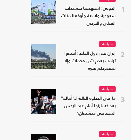
1
الحوثي: استهدفنا تحشيدات
سعودية واسعة وأوقعنا مئات
القتلى والجرحى
سياسة
2
إيران تحذر دول الخليج: أقنعوا
ترامب بعدم شن هجمات وإلا
سنضربكم بقوة
سياسة
3
ما هي الخطوة التالية لـ"أيباك"
بعد خسارتها أمام عبد الرحمن
السيد في ميشيغان؟
سياسة