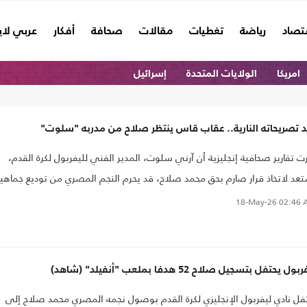
تصاد
رياضة
تغطيات
مقالات
صحافة
أفكار
عربي لا
امريكا
الولايات المتحدة
إسرائيل
 تصريحاته النارية.. عقاب قاس ينتظر صلاح من مدربه "سلوت"
ذكرت تقارير صحافية إنجليزية أن آرني سلوت، المدير الفني لليفربول لكرة القدم،
عد لاتخاذ قرار صارم بحق محمد صلاح، قد يحرم النجم المصري من توديع جماهير
فيلد" بالطريقة التي يستحقها، بعد تصريحاته الغاضبة عبر وسائل التواصل
18-May-26
02:46 
جتماعي.
ول يحتفل بتسجيل صلاح 52 هدفا بملعب "أنفيلد" (شاهد) ​
فل نادي ليفربول الإنجليزي لكرة القدم بوصول نجمه المصري محمد صلاح إلى