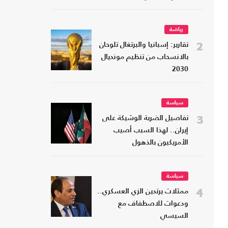
رياضة
2
تقارير: إسبانيا والبرتغال تلوحان
بالانسحاب من تنظيم مونديال
2030
سياسة
3
تفاصيل الضربة الوشيكة على
إيران.. لهذا السبب أصيب
الأمريكيون بالذهول
سياسة
4
ممثلات يرتدين الزي العسكري..
ودعوات للاصطفاف مع
السيسي