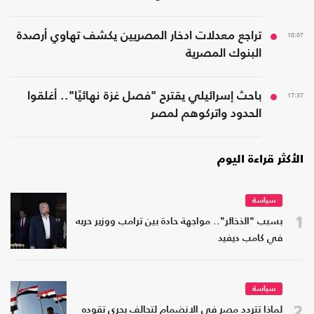
18:07
تراجع معدلات ادخار المصريين يكشف تهاوي أرصدة
البنوك المصرية
17:37
باحث إسرائيلي يقترح "فصل غزة نهائيًا".. أغلقوا
الحدود واتركوهم لمصر
الأكثر قراءة اليوم
سياسة
1
بسبب "الذخائر".. مواجهة حادة بين ترامب ووزير حربه
في كامب ديفيد
سياسة
2
لماذا تتردد مصر في الانضمام لتحالف بحري تقوده