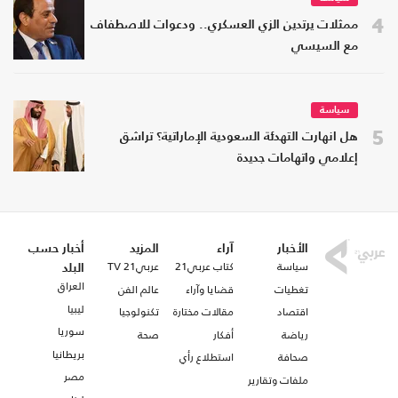
4
ممثلات يرتدين الزي العسكري.. ودعوات للاصطفاف
مع السيسي
سياسة
5
هل انهارت التهدئة السعودية الإماراتية؟ تراشق
إعلامي واتهامات جديدة
الأخبار
آراء
المزيد
أخبار حسب
سياسة
كتاب عربي21
عربي21 TV
البلد
العراق
تغطيات
قضايا وآراء
عالم الفن
ليبيا
اقتصاد
مقالات مختارة
تكنولوجيا
سوريا
رياضة
أفكار
صحة
بريطانيا
صحافة
استطلاع رأي
مصر
ملفات وتقارير