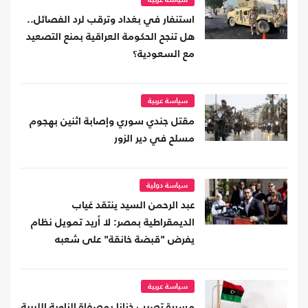
سياسة عربية
استنفار في بغداد وترقب لرد الفصائل..
هل تنجح الحكومة العراقية بمنع التصعيد
مع السعودية؟
سياسة عربية
مقتل جندي سوري وإصابة اثنين بهجوم
مسلح في دير الزور
سياسة دولية
عبد الرحمن السيد ينتقد غياب
الديمقراطية بمصر: لا أريد تمويل نظام
يفرض "قبضة خانقة" على شعبه
سياسة عربية
مسيرة تصيب خزانا بمصفاة الزاوية الليبية