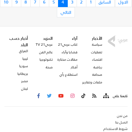
الاول
السابق
1
2
3
4
5
6
7
8
9
10
التالي
الأخبار
آراء
المزيد
أخبار حسب
سياسة
كتاب عربي21
عربي21 TV
البلد
العراق
تغطيات
قضايا وآراء
عالم الفن
ليبيا
اقتصاد
مقالات مختارة
تكنولوجيا
سوريا
رياضة
أفكار
صحة
بريطانيا
صحافة
استطلاع رأي
مصر
ملفات وتقارير
لبنان
تابعنا على
من نحن
اتصل بنا
شروط الاستخدام