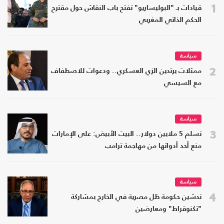
1
قيادات بـ "البوليساريو" تفتح باب النقاش حول مقترح
الحكم الذاتي المغربي
سياسة
2
ممثلات يرتدين الزي العسكري.. ودعوات للاصطفاف
مع السيسي
سياسة
3
تسلم 5 ملايين دولار.. البيت الأبيض: على الإمارات
منع أحد أدواتها من مهاجمة ترامب
سياسة
4
تدشين حكومة ظل مصرية في الخارج بمشاركة
"تكنوقراط" ومعارضين