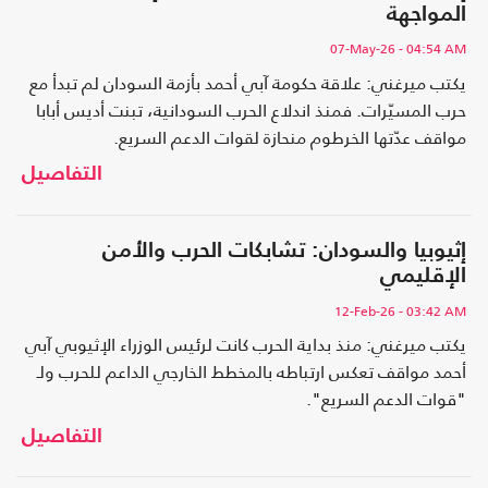
المواجهة
07-May-26
- 04:54 AM
يكتب ميرغني: علاقة حكومة آبي أحمد بأزمة السودان لم تبدأ مع
حرب المسيّرات. فمنذ اندلاع الحرب السودانية، تبنت أديس أبابا
مواقف عدّتها الخرطوم منحازة لقوات الدعم السريع.
التفاصيل
إثيوبيا والسودان: تشابكات الحرب والأمن
الإقليمي
12-Feb-26
- 03:42 AM
يكتب ميرغني: منذ بداية الحرب كانت لرئيس الوزراء الإثيوبي آبي
أحمد مواقف تعكس ارتباطه بالمخطط الخارجي الداعم للحرب ولـ
"قوات الدعم السريع".
التفاصيل