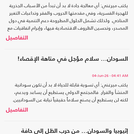
يكتب ميرغني: أي معالجة جادة لا بد أن تبدأ من الأسباب الجذرية
للهجرة القسرية، وفي مقدمتها الحروب والفقر وتداعيات التغير
المناخي. ولذلك تشمل الحلول المطروحة دعم التنمية في دول
المصدر، وتحسين الظروف الاقتصادية فيها، وإبرام اتفاقيات مع
دول العبور لإدارة تدفقات المهاجرين.
التفاصيل
السودان... سلام مؤجل في متاهة الإقصاء!
04-Jun-26
- 04:41 AM
يكتب ميرغني: أي تسوية قابلة للحياة لا بد أن تكون سودانية
المنشأ والقرار. فالمجتمع الدولي يستطيع أن يساعد ويدعم،
لكنه لن يستطيع أن يصنع سلاماً حقيقياً نيابة عن السودانيين.
التفاصيل
إثيوبيا والسودان... من حرب الظل إلى حافة