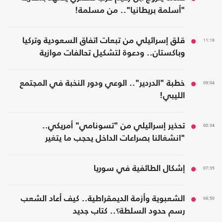
"أسلمة بريطانيا".. من مسلمة!
11:19
قلق إسرائيلي من تبعات اتفاق السعودية وتركيا
وباكستان.. ودعوة لتشكيل تحالفات موازية
09:04
خطبة "الدردير".. الوعي ودور النخبة في المجتمع
الليبي!
08:34
تحذير إسرائيلي من "تسونامي" أمريكي..
"انشغالنا بصراعات الداخل يحجب ما يتغير
بواشنطن"
07:35
إشكال الطائفية في سوريا
06:50
الشعبوية وأزمة الديمقراطية.. كيف أعاد الشعب
رسم حدود السلطة؟.. كتاب جديد