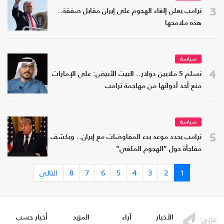
3
ترامب يعلن إلغاء الهجوم على إيران مقابل صفقة..
هذه ملامحها
سياسة
4
تسلم 5 ملايين دولار.. البيت الأبيض: على الإمارات
منع أحد أدواتها من مهاجمة ترامب
سياسة
5
ترامب يحدد موعد بدء المفاوضات مع إيران.. ويكشف
مفاجأة حول "الهجوم الملغي"
1
2
3
4
5
6
7
8
التالي
الأخبار
آراء
المزيد
أخبار حسب