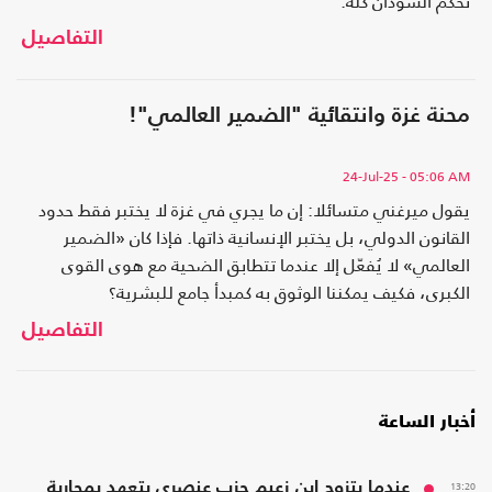
تحكم السودان كله.
التفاصيل
محنة غزة وانتقائية "الضمير العالمي"!
24-Jul-25
- 05:06 AM
يقول ميرغني متسائلا: إن ما يجري في غزة لا يختبر فقط حدود
القانون الدولي، بل يختبر الإنسانية ذاتها. فإذا كان «الضمير
العالمي» لا يُفعّل إلا عندما تتطابق الضحية مع هوى القوى
الكبرى، فكيف يمكننا الوثوق به كمبدأ جامع للبشرية؟
التفاصيل
أخبار الساعة
13:20
عندما يتزوج ابن زعيم حزب عنصري يتعهد بمحاربة