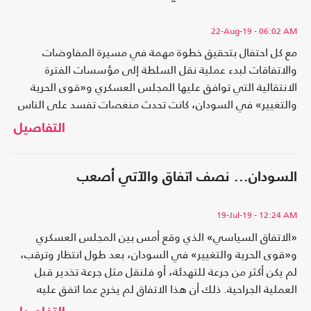
22-Aug-19
- 06:02 AM
مع كل احتفال بتحقيق خطوة مهمة في مسيرة المفاوضات
والاتفاقات لبدء عملية نقل السلطة إلى مؤسسات الفترة
الانتقالية التي توافق عليها المجلس العسكري و«قوى الحرية
والتغيير» في السودان، كانت تحدث منغصات تفسد على الناس
أجواء فرحتهم..
التفاصيل
السودان... نصف اتفاق والآتي أصعب
19-Jul-19
- 12:24 AM
«الاتفاق السياسي» الذي وقع أمس بين المجلس العسكري
و«قوى الحرية والتغيير» في السودان، بعد طول انتظار وترقب،
لم يكن أكثر من جرعة للتهدئة، أو فلنقل مثل جرعة تخدير قبل
العملية الجراحية. ذلك أن هذا الاتفاق لم يخرج عما اتفق عليه
سابقاً وتسرب للناس، ولم يعد يحتوي على أي نقاط خلاف تذكر.