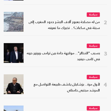
سياسة
2
من له مصلحة بعبور آلاف البشر حدود المغرب إلى
سبتة في ساعات؟.. نخبرك ما نعرفه
سياسة
3
بسبب "الذخائر".. مواجهة حادة بين ترامب ووزير حربه
في كامب ديفيد
سياسة
4
لأول مرة.. بزشكيان يكشف طبيعة التواصل مع
المرشد مجتبى خامنئي
سياسة