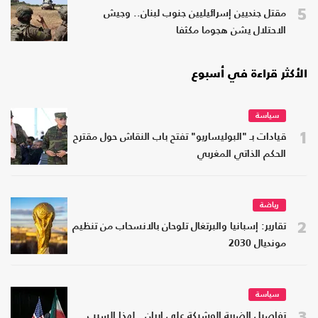
5
مقتل جنديين إسرائيليين جنوب لبنان.. وجيش
الاحتلال يشن هجوما مكثفا
الأكثر قراءة في أسبوع
سياسة
1
قيادات بـ "البوليساريو" تفتح باب النقاش حول مقترح
الحكم الذاتي المغربي
رياضة
2
تقارير: إسبانيا والبرتغال تلوحان بالانسحاب من تنظيم
مونديال 2030
سياسة
3
تفاصيل الضربة الوشيكة على إيران.. لهذا السبب