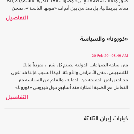
صور ودقّات ساعة «بيغ بن» وصوت «هنا لندن». فاسمها مرتبط
تماماً ببريطانيا، بل تعد من بين أدوات «قوتها الناعمة»، ضمن
قائمة متنوعة فيها أسماء ومؤسسات وعلامات بارزة، من ويليام
التفاصيل
شكسبير
«كورونا» والسياسة
20-Feb-20
- 03:49 AM
في ساحة الصراعات الدولية يصبح كل شيء تقريباً قابلاً
للتسييس، حتى الأمراض والأوبئة. لهذا السبب فإننا قد نكون
محتاجين لفرز الحقيقة من الدعاية، والعلم من السياسة في
التعامل مع الضجة المثارة منذ أسابيع حول فيروس «كورونا»
التي غذّتها أيضاً شائعات الإنترنت وكثير من القصص الخيالية
التفاصيل
المنتشرة في وسائل التواصل
خيارات إيران الثلاثة