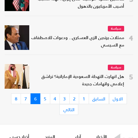
أصيب الأمريكيون بالذهول
سياسة
4
ممثلات يرتدين الزي العسكري.. ودعوات للاصطفاف
مع السيسي
سياسة
5
هل انهارت التهدئة السعودية الإماراتية؟ تراشق
إعلامي واتهامات جديدة
الاول
السابق
1
2
3
4
5
6
7
8
التالي
الأخبار
آراء
المزيد
أخبار حسب