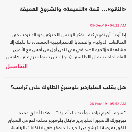
«الناتو»... قمة «النميمة» والشروخ العميقة
05-Dec-19
- 04:22 AM
إذا أردت أن تفهم كيف يفكر الرئيس الأميركي دونالد ترمب في
التحالفات الدولية، والقضايا الاستراتيجية المعقدة، ما عليك إلا
مشاهدة مؤتمره الصحافي في لندن أول من أمس مع الأمين
العام لحلف شمال الأطلسي (ناتو) ينس ستولتنبرغ على هامش
اجتماع قادة الحلف بمناسبة مرور سبعين عاماً على تأسيسه. منذ
التفاصيل
البداية فاجأ ترمب
هل يقلب الملياردير بلومبرغ الطاولة على ترامب؟
28-Nov-19
- 05:52 AM
"سوف أهزم ترامب وأعيد بناء أميركا"... هكذا أطلق عمدة
نيويورك الأسبق الملياردير مايكل بلومبرغ حملته لخوض السباق
للفوز بفرصة الترشح عن الحزب الديمقراطي لانتخابات الرئاسة