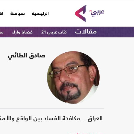
(current)
الرئيسية
سياسة
اق
مقالات
كتاب عربي 21
قضايا وآراء
مق
صادق الطائي
العراق… مكافحة الفساد بين الواقع والأمن