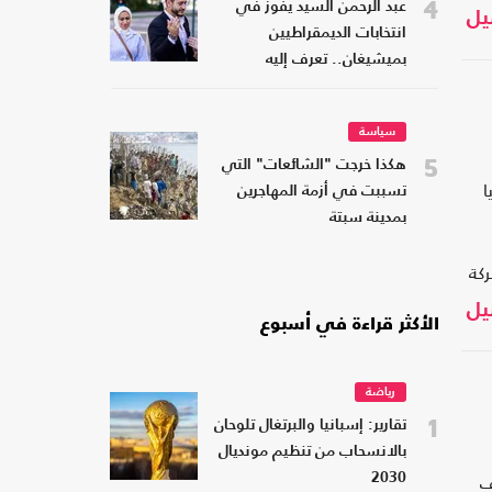
4
عبد الرحمن السيد يفوز في
يل
انتخابات الديمقراطيين
بميشيغان.. تعرف إليه
سياسة
5
هكذا خرجت "الشائعات" التي
ا
تسببت في أزمة المهاجرين
بمدينة سبتة
م معركة
ات
يل
الأكثر قراءة في أسبوع
رياضة
1
تقارير: إسبانيا والبرتغال تلوحان
بالانسحاب من تنظيم مونديال
ف
2030