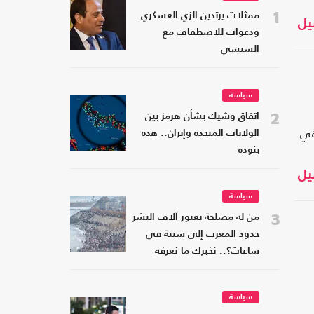
1
ممثلات يرتدين الزي العسكري..
يل
ودعوات للاصطفاف مع
السيسي
سياسة
2
اتفاق وشيك بشأن هرمز بين
في
الولايات المتحدة وإيران.. هذه
بنوده
يل
سياسة
3
من له مصلحة بعبور آلاف البشر
حدود المغرب إلى سبتة في
ساعات؟.. نخبرك ما نعرفه
سياسة