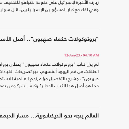
زيارته الأخيرة لإسرائيل على حكومة نتنياهو للتخفيف م
وفي لقاء مع كبار المسؤولين الإسرائيليين، قال سوليفان
القتال «العنيف» في غزة في غضون أسابيع.
"بروتوكولات حكماء صهيون".. أصل الأس
12-Jun-23
- 04:10 AM
لم يزل كتاب "بروتوكولات حكماء صهيون" يحظى برواج من
انطلقت من فم اليهود أنفسهم، عبر تصريحات القيادات 
صهيون"، وشرح بالتفصيل مؤامرتهم العالمية للاستحواذ
فما هو أصل هذا الكتاب الخطير؟ وكيف نشر؟ ومن يقف 
هنالك جدل حول أكذوبة الكتاب، أو صحة نبوءاته؟
العالم يتجه نحو الديكتاتورية… مسار الديمقر