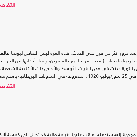
التفاص
بعد مرور أكثر من قرن على الحدث. هذه المرة لبس النقاش لبوسا طائفي
حوا ما مفاده (تغيير جغرافيا ثورة العشرين، ونقل أحداثها من الفرات
 الثورة حدثت في مدن الفرات الأوسط والأدنى ذات الأغلبية الشيعية،
وهي التي حققت النصر وعلامته الأبرز معركة الرارنجية في 25 تموز/يوليو 1920، المعروفة في المدونات البريطانية باس
لعراق الجنرال هالدين بـ(الكارثة)، وتم لاحقا تحويل كل ذلك في الطروح
التفاص
ن الفلوجة وغيرها من المدن المحيطة ببغداد، من المدن السنية لأسباب
الموجهة إليه ستجعله يعاقب عليها بغرامة مالية قد تصل إلى خمسة آلا