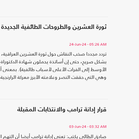
ثورة العشرين والطروحات الطائفية الجديدة
24-Jun-24
- 05:26 AM
تردد مجددا صخب النقاش حول ثورة العشرين العراقية، 
بشكل صريح، حتى إن أساتذة يحملون شهادة الدكتوراة، طر
الأوسط إلى الفرات الأعلى لأسباب طائفية). بمعنى أن
رتل مانشستر، التي وصفها قائد القوات البريطانية في ا
الحكومية الرسمية، إلى القول؛ إن بؤرة الثورة كانت مد
طائفية.
قرار إدانة ترامب والانتخابات المقبلة
03-Jun-24
- 03:32 AM
صادق الطائي يكتب: تعني إدانة ترامب أيضا أن التهم 