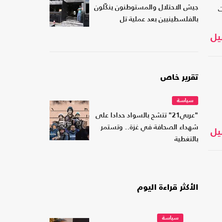
ت
جيش الاحتلال والمستوطنون ينكّلون
بالفلسطينيين بعد عملية تل
يل
تقرير خاص
سياسة
"عربي21" تتشح بالسواد حدادا على
شهداء الصحافة في غزة.. وتستمر
يل
بالتغطية
الأكثر قراءة اليوم
سياسة