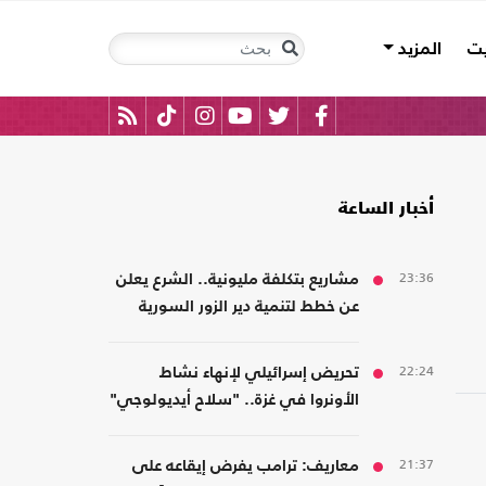
يت
المزيد
أخبار الساعة
23:36
مشاريع بتكلفة مليونية.. الشرع يعلن
عن خطط لتنمية دير الزور السورية
22:24
تحريض إسرائيلي لإنهاء نشاط
الأونروا في غزة.. "سلاح أيديولوجي"
21:37
معاريف: ترامب يفرض إيقاعه على