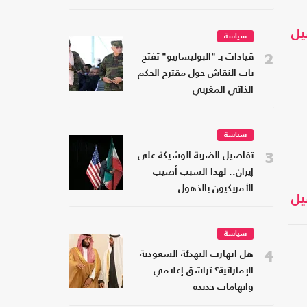
يل
سياسة
2
قيادات بـ "البوليساريو" تفتح
باب النقاش حول مقترح الحكم
الذاتي المغربي
سياسة
3
تفاصيل الضربة الوشيكة على
إيران.. لهذا السبب أصيب
الأمريكيون بالذهول
يل
سياسة
4
هل انهارت التهدئة السعودية
الإماراتية؟ تراشق إعلامي
واتهامات جديدة