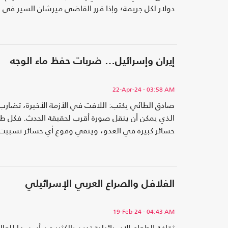
دولار لكل جريمة؛ وإذا قرر القاضي ميرشان السير في هذا الطر
إيران وإسرائيل… ضربات حفظ ماء الوجه
22-Apr-24
- 03:58 AM
صادق الطائي يكتب: اللافت في الأزمة الأخيرة، تضارب
الذي يمكن أن ينقل صورة أقرب لحقيقة الحدث. فكل ط
خسائر كبيرة في العدو، وينفي وقوع أي خسائر تسببت ب
الفلافل والصراع العربي الإسرائيلي
19-Feb-24
- 04:43 AM
ثقافة الطعام الإسرائيلية تدين بالكثير من أسسها لل