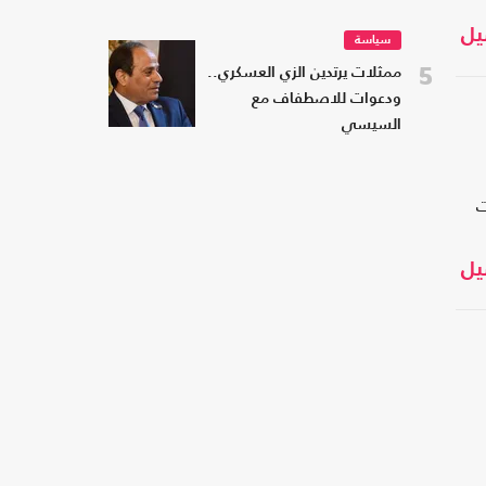
يل
سياسة
5
ممثلات يرتدين الزي العسكري..
ودعوات للاصطفاف مع
السيسي
ت
يل