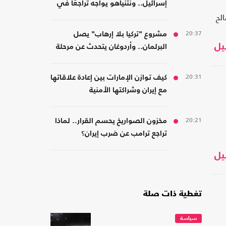
إسرائيل.. ونتنياهو يواجه تراجعًا في
لح
هامش القرار
20:37
مشروع "تركيا بلا إرهاب" يصل
يل
البرلمان.. وأردوغان يتحدث عن مرحلة
جديدة
20:31
كيف توازن الإمارات بين إعادة علاقاتها
مع إيران وشراكتها الأمنية
بـ"إسرائيل"؟
20:21
مخزون الصواريخ يحسم القرار.. لماذا
تراجع ترامب عن ضرب إيران؟
يل
تغطية ذات صلة
سياسة