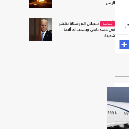
اليمن
5
سرطان البروستاتا ينتشر
.
سياسة
في جسد بايدن ويسبب له آلاما
شديدة