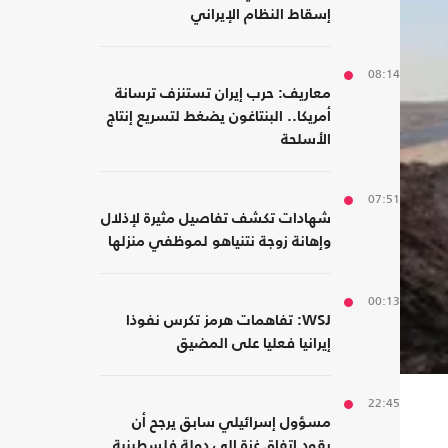
إسقاط النظام الإيراني
08:14
معاريف: حرب إيران تستنزف ترسانة
أمريكا.. البنتاغون يضغط لتسريع إنتاج
الأسلحة
07:51
شهادات تكشف تفاصيل مثيرة لإذلال
وإهانة زوجة نتنياهو لموظفي منزلها
00:13
WSJ: تفاهمات هرمز تكرس نفوذا
إيرانيا فعليا على المضيق
22:45
مسؤول إسرائيلي سابق يرجح أن
يقود اتفاق غزة إلى دولة فلسطينية