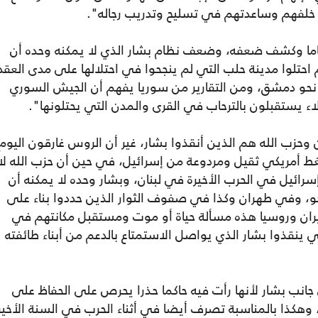
 خلفهم وساعدتهم في تسليح وتدريب رجاله".
ما وكشف ضعفه، وضعف نظام بشار الذي لا يمكنه وحده أن
تلوا مدينة حلب التي لم ينجحوا في احتلالها على مدى العقد
 نحو دمشق، ومن التقارير من سوريا يفهم أن الجيش السوري
اء يستقبلون بالترحاب في القرى والمدن التي يحتلونها".
ن وحزب الله هم الذين أنقذوا بشار، غير أن الروس غارقون اليوم
ط أمريكي ثقيل ومردوعة من إسرائيل، في حين أن حزب الله لا
سرائيل في الحرب الأخيرة في لبنان، وبشار وحده لا يمكنه أن
، وفي طهران وكذا في صفوف الثوار الذين حددوا بناء على
ران وروسيا هذه مسألة حياة أو موت ومستقبل مكانتهم في
نقذوا بشار الذي يواصل الاستمتاع بالدعم من أبناء طائفته
جانب بشار لأنها رأت فيه حاكما حذرا يحرص على الحفاظ على
هكذا بالمناسبة تصرف أيضا في أثناء الحرب في السنة الأخير