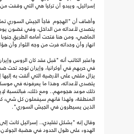
إسرائيل، ويبدو أن تركيا هي التي وقفت من
وأضاف أن "الهجوم فاجأ الجيش السوري تما
يتصدى لأعدائه من الداخل، وفي غضون يوم اح
الماضي، ومن هنا فتحت أمامه الطريق جنوبا
انهار وأن وحداته فرت من وجه الثوار وأن هؤل
واعتبر الكاتب أنه "قبل عقد كان الروس وإيرا
في حربهم في أوكرانيا، وإيران توجد تحت ضغ
يزال ملقى على الأرضية التي ألقت به إليها إ
يتصدى لأعدائه، وهذا ما يعرفونه في موسكو
ذلك موعد هجومهم.. ومع ذلك، فبالنسبة لإي
المنطقة، ولهذا فانهم سيفعلون كل شيء كي ي
الذين يسيطرون في الجيش السوري".
وقال إنه "بشكل تقليدي.. إسرائيل كانت إلى 
الهدوء على طول الحدود في هضبة الجولان، و