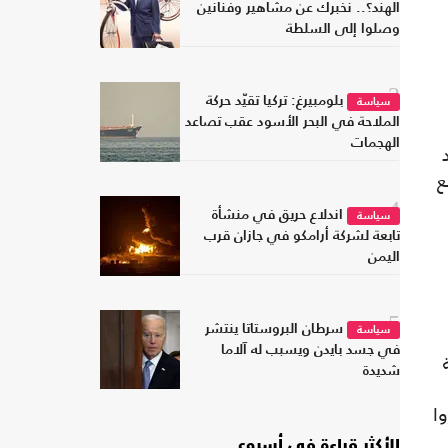
الهند؟.. نخبرك عن مشاهير وفنانين
وصلوا إلى السلطة
3
بلومبيرغ: تركيا تقيّد حركة
سياسة
الملاحة في البحر الأسود عقب تصاعد
الهجمات
ع
4
اندلاع حريق في منشأة
سياسة
تابعة لشركة أرامكو في جازان قرب
اليمن
5
سرطان البروستاتا ينتشر
سياسة
في جسد بايدن ويسبب له آلاما
شديدة
ا
الأكثر قراءة في أسبوع