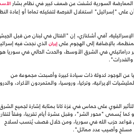
المعارضة السورية كشفت عن ضعف كبير في نظام بشار
الأسد
 على "إسرائيل" استغلال الفرصة لتفكيكه تماما أو إعادة النظ
سرائيلية، آفي أشكنازي، إن "القتال في لبنان من قبل الجيش
 المنظمة، بالإضافة إلى الهجوم على
الذي نجحت فيه إسرائي
إيران
يير دراماتيكي في الشرق الأوسط، والحدث الحالي في سوريا هو
والقدرات".
ا عن الوجود كدولة ذات سيادة كبيرة وأصبحت مجموعة من
ليشيات الإيرانية، وتركيا، وروسيا، والمتمردون الأكراد، والدروز
والتأثير القوي على حماس في غزة كانا بمثابة إشارة لجميع الشرق
 كما يُسمى "محور الشر"، وقبل عشرة أيام تقريبا، وفقاً لتقاري
لى قواعد حزب الله في سوريا، ومن خلال قصف يُنسب لسلاح