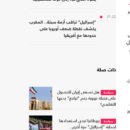
ر
21:22
"إسرائيل" تراقب أزمة سبتة.. المغرب
يكشف نقطة ضعف أوروبا على
حدودها مع أفريقيا
ل
ذات صلة
،
هل تسعى إيران للحصول
سياسة
على قنبلة نووية رغم "تراجع" ردعها
التقليدي؟
ر
بريطانيا تبدي استعدادها
سياسة
لحماية "إسرائيل" مرة أخرى..