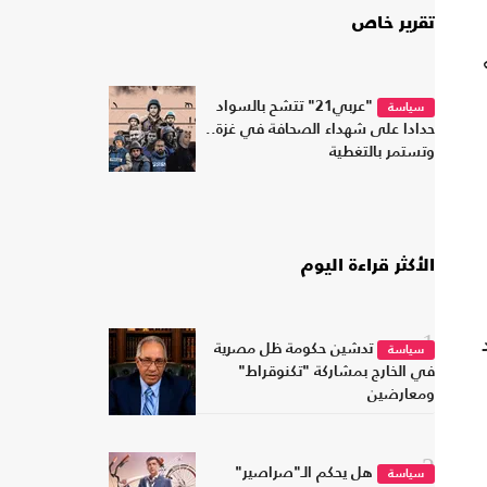
تقرير خاص
"عربي21" تتشح بالسواد
سياسة
حدادا على شهداء الصحافة في غزة..
وتستمر بالتغطية
الأكثر قراءة اليوم
1
تدشين حكومة ظل مصرية
سياسة
في الخارج بمشاركة "تكنوقراط"
ومعارضين
2
هل يحكم الـ"صراصير"
سياسة