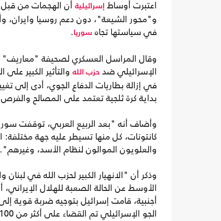
اعتبرت أوساط
أن الهجمات من قبل 
إسرائيلية
و"محور الشيعة"، دون دعم روسيا وايران، وأن
في سياستها تجاه
.
سوريا
وقال المراسل العسكري لصحيفة "معاريف" الإ
الإسرائيلي ضد
والتأثير الكبير على
حزب الله
في إزالة بطاريات الدفاع الجوي، أدى إلى تغ
بداية كرة ثلجية تعتمد على المصالح والفرص 
وأضاف أنه "بعد الربيع العربي، توقفت سوري
كانتونات، كل منها تسيطر عليه جهة مختلفة: الم
والعلويون الموالون لنظام الأسد، وغيرهم".
وذكر أن "الانهيار الكبير لحزب الله في لبنان 
الأوسط عن الحالة الصعبة للهلال الإيراني، أو
أجنبية، قامت إسرائيل بتوجيه ضربة قوية إ
الجو الإسرائيلي تم القضاء على أكثر من 100 مسلح وأصيب عدد مماثل".