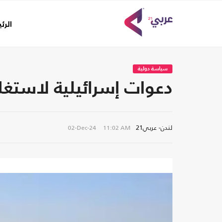
الرئ
سياسة دولية
دعوات إسرائيلية لاستغ
لندن- عربي21
02-Dec-24
11:02 AM