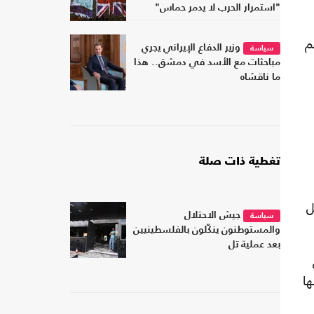
"استمرار الحرب لا يدمر حماس"
م
وزير الدفاع الإيراني يجري
سياسة
مباحثات مع الأسد في دمشق.. هذا
ما ناقشاه
تغطية ذات صلة
ئيل
جيش الاحتلال
سياسة
والمستوطنون ينكّلون بالفلسطينيين
بعد عملية تل
ا