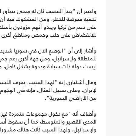
واعتبر أن "هذا القصف كان له معنى يتجاوز ا
تحميه معرضة للخطر، ومن المشكوك فيه أن 
على دعم من تركيا ويبدو أنهم مزودون بأسلح
للانقضاض على حلب وحمص ومناطق أخرى تحت 
وأشار إلى أن "الوضع الآن في سوريا شديد 
للمنطقة ولإسرائيل، ومن جهة أخرى رغم جميع
ليست دولة ذات سيادة وعدوة بشكل كامل، و
وقال أشكنازي إنه "لهذا السبب، يعرف الأس
من الأراضي السورية".
وأضاف أنه "مع دخول مجموعات متمردة غير 
المدى القصير والمتوسط، كما أن سقوط أسلحة
ولإسرائيل، ولهذا السبب كانت هناك مشاورات