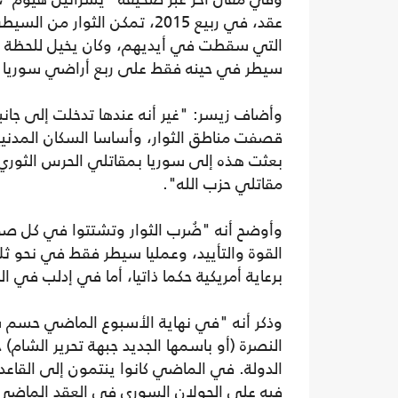
عقد، في ربيع 2015، تمكن الث
التي سقطت في أيديهم، وكان يخيل للحظة أ
سيطر في حينه فقط على ربع أراضي سوريا هو
وأضاف زيسر: "غير أنه عندها تدخلت إلى جانب
قصفت مناطق الثوار، وأساسا السكان المدنيين 
بعثت هذه إلى سوريا بمقاتلي الحرس الثوري
مقاتلي حزب الله".
وأوضح أنه "ضُرب الثوار وتشتتوا في كل صو
القوة والتأييد، وعمليا سيطر فقط في نحو ثلا
برعاية أمريكية حكما ذاتيا، أما في إدلب في ا
وذكر أنه "في نهاية الأسبوع الماضي حسم ش
النصرة (أو باسمها الجديد جبهة تحرير الشا
الدولة. في الماضي كانوا ينتمون إلى القاعد
فيه على الجولان السوري في العقد الماضي 