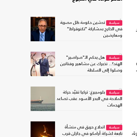
1
تدشين حكومة ظل مصرية
سياسة
في الخارج بمشاركة "تكنوقراط"
ومعارضين
2
هل يحكم الـ"صراصير"
سياسة
الهند؟.. نخبرك عن مشاهير وفنانين
وصلوا إلى السلطة
3
بلومبيرغ: تركيا تقيّد حركة
سياسة
الملاحة في البحر الأسود عقب تصاعد
الهجمات
4
اندلاع حريق في منشأة
سياسة
ة،
تابعة لشركة أرامكو في جازان قرب