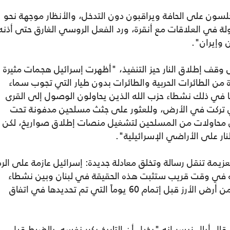
لسون على الحافة ويراقبون دون التدخل، والأنظار موجهة نحو
ولة في العلاقات مع أنقرة، ورد الفعل الروسي الغارق حتى أذنه
 وإيران".
ول وقف إطلاق النار حيز التنفيذ، "أظهرت إسرائيل هجمات مثيرة
 من الطائرات الحربية والطائرات بدون طيار التي تجوب سماء
ما في ذلك نشطاء حزب الله الذين يحاولون الوصول إلى القرى
لتي تركت في الأرض، وللعثور على جثث مسلحين مدفونة تحت
 محاولات من المسلحين لتشغيل منصات إطلاق صواريخ، لكن
ار على الأراضي الإسرائيلية".
زيمة تنقل رسالة وتخلق معادلة جديدة: إسرائيل عازمة على الرد
 أنه في وقت قريب ستثبت هذه الحقيقة في لبنان وبين نشطاء
حزب الله، وربما سيسمح ذلك بخروج القوات من أرض الأرز قبل إتمام 60 يوماً التي تم تحديدها في اتفاق
ل أيال زيسر إنه "يخيل أن التاريخ يكرر نفسه، بالضبط قبل