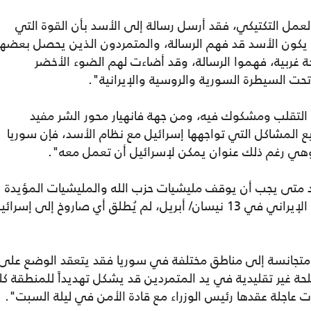
لعمل التكتيكي، فقد أرسل رسالة إلى الأسد بأن القوة التي
يكون الأسد قد فهم الرسالة، والمتمردون الذين يحصل بعضه
ة غربية، فهموا الرسالة، وقد أضاءت لهم الضوء الأخضر
السيطرة السورية والروسية والإيرانية".
التقلب ومشكوك فيه، ومن جهة فانهيار محور الشر مفيد
 المشاكل التي تواجهها إسرائيل مع نظام الأسد، فإن سوريا
هي رغم ذلك عنوان يمكن لإسرائيل أن تعمل معه".
د متى يجب أن يوقف مليشيات حزب الله والمليشيات المؤيدة
لإيران، وعلى سبيل المثال، فإنه في الهجوم الإيراني في 13 نيسان/ أبريل، لم يُطلق أي صاروخ إلى إسرا
متجانسة إلى مناطق مختلفة في سوريا فقد يتعقد الوضع على
 غير تقليدية في يد المتمردين قد يشكل تهديداً للمنطقة كله
 عاجلة عقدها رئيس الوزراء مع قادة الأمن في ليلة السبت".