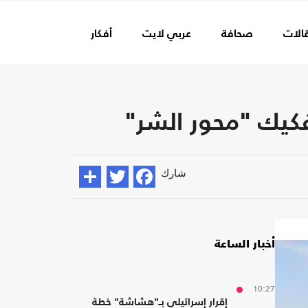
الات
صحافة
عربي لايت
أفكار
عالم الفن
كيك "محور الشر"
شارك
أخبار الساعة
10:27
إقرار إسرائيلي بـ"هشاشة" خطة