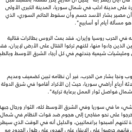
وار من السيطرة على مدينة ادلب في شمال سوريا، المدينة الكبرى الأولى
ن مصير بشار الأسد حسم وأن سقوط الحاكم السوري، الذي
 مسألة أيام أو أسابيع".
ه في الحرب روسيا وإيران، فقد بعث الروس بطائرات قتالية
الذين جاءوا منها، لكنهم تركوا القتال على الأرض لإيران، فقد
 ومليشيات شيعية جندتهم في كل أرجاء الشرق الأوسط وبالطب
ب ونجا بشار من الحرب، غير أن نظامه تبين كضعيف وعديم
ثة أرباع أراضي سوريا، حيث إن الأكراد أقاموا في شرق الدولة
لشمال فواصل ثوار العمل برعاية تركية".
يء ما في سوريا وفي الشرق الأوسط كله، الثوار ورجال جبهة
م) خرجوا على نحو مفاجئ إلى هجوم ضد قوات النظام في شمال
ة لكنهم أصبحوا براغماتيين، والدليل أنه في الوقت الذي سيطرو
فإنهم حرصوا على الإبقاء على الهدوء على طول الحدود مع