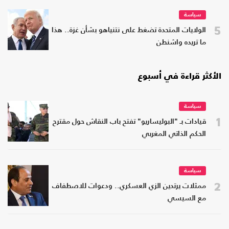
سياسة
5
الولايات المتحدة تضغط على نتنياهو بشأن غزة.. هذا
ما تريده واشنطن
الأكثر قراءة في أسبوع
سياسة
1
قيادات بـ "البوليساريو" تفتح باب النقاش حول مقترح
الحكم الذاتي المغربي
سياسة
2
ممثلات يرتدين الزي العسكري.. ودعوات للاصطفاف
مع السيسي