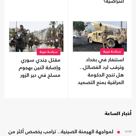
اعتراضية؟
سياسة عربية
سياسة عربية
استنفار في بغداد
مقتل جندي سوري
وترقب لرد الفصائل..
وإصابة اثنين بهجوم
هل تنجح الحكومة
مسلح في دير الزور
العراقية بمنع التصعيد
مع السعودية؟
أخبار الساعة
14:58
لمواجهة الهيمنة الصينية.. ترامب يخصص أكثر من