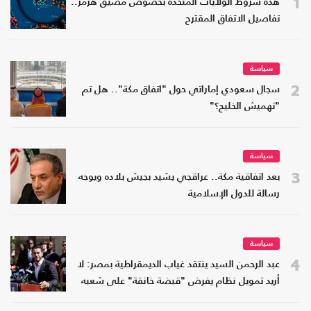
1
هذه شروط الولايات المتحدة بخصوص مضيق هرمز..
تفاصيل الاتفاق المقترح
سياسة
2
سجال سعودي إماراتي حول "اتفاق مكة".. هل تم
"تهميش الخليج؟"
سياسة
3
بعد اتفاقية مكة.. عراقجي يشيد بجيش بلاده ويوجه
رسالة للدول الإسلامية
سياسة
4
عبد الرحمن السيد ينتقد غياب الديمقراطية بمصر: لا
أريد تمويل نظام يفرض "قبضة خانقة" على شعبه