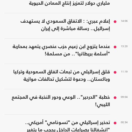
ملياري دولار لتعزيز إنتاج المعادن الحيوية
14:06
إعلام عبري: : الاتفاق السعودي لا يستهدف
إسرائيل.. رسالة مباشرة إلى إيران
13:20
عندما يتزوج ابن زعيم حزب عنصري يتعهد بمحاربة
"أسلمة بريطانيا".. من مسلمة!
11:19
قلق إسرائيلي من تبعات اتفاق السعودية وتركيا
وباكستان.. ودعوة لتشكيل تحالفات موازية
09:04
خطبة "الدردير".. الوعي ودور النخبة في المجتمع
الليبي!
08:34
تحذير إسرائيلي من "تسونامي" أمريكي..
"انشغالنا بصراعات الداخل يحجب ما يتغير