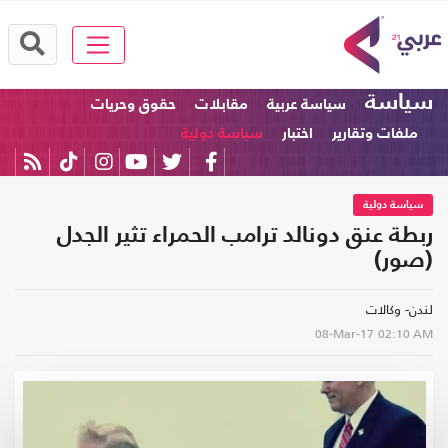
سياسة
سياسة عربية
مقابلات
حقوق وحريات
ملفات وتقارير
اختبار
سياسة دولية
سياسة دولية
ربطة عنق دونالد ترامب الحمراء تثير الجدل
(صور)
لندن- وكالات
08-Mar-17
02:10 AM