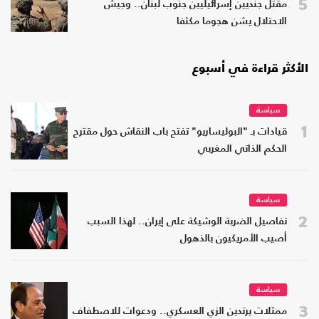
5
مقتل جنديين إسرائيليين جنوب لبنان.. وجيش
الاحتلال يشن هجوما مكثفا
الأكثر قراءة في أسبوع
سياسة
1
قيادات بـ "البوليساريو" تفتح باب النقاش حول مقترح
الحكم الذاتي المغربي
سياسة
2
تفاصيل الضربة الوشيكة على إيران.. لهذا السبب
أصيب الأمريكيون بالذهول
سياسة
3
ممثلات يرتدين الزي العسكري.. ودعوات للاصطفاف