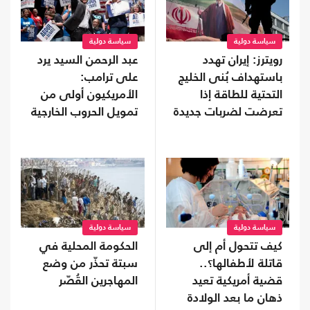
سياسة دولية
سياسة دولية
رويترز: إيران تهدد
عبد الرحمن السيد يرد
باستهداف بُنى الخليج
على ترامب:
التحتية للطاقة إذا
الأمريكيون أولى من
تعرضت لضربات جديدة
تمويل الحروب الخارجية
سياسة دولية
سياسة دولية
كيف تتحول أم إلى
الحكومة المحلية في
قاتلة لأطفالها؟..
سبتة تحذّر من وضع
قضية أمريكية تعيد
المهاجرين القُصّر
ذهان ما بعد الولادة