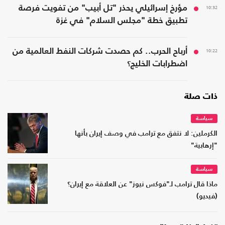
10:32
مؤرخ إسرائيلي يحذر "تل أبيب" من تفويت فرصة
تطبيق خطة "مجلس السلام" في غزة
10:22
أرباح الحرب.. كم حصدت شركات النفط العالمية من
اضطرابات الخليج؟
ذات صلة
سياسة
الكرملين: لا نتفق مع ترامب في وصف إيران بأنها
"إرهابية"
سياسة
ماذا قال ترامب لـ"فوكس نيوز" عن العلاقة مع إيران؟
(فيديو)