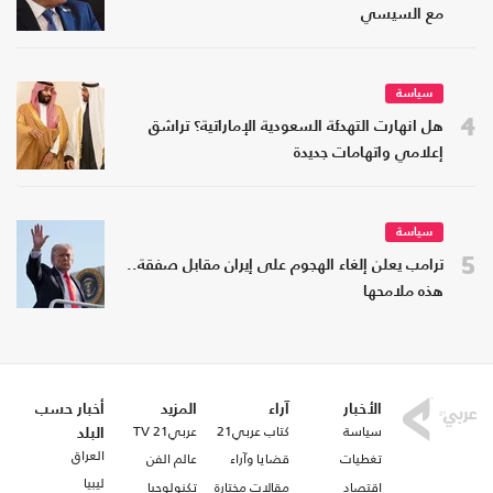
مع السيسي
سياسة
4
هل انهارت التهدئة السعودية الإماراتية؟ تراشق
إعلامي واتهامات جديدة
سياسة
5
ترامب يعلن إلغاء الهجوم على إيران مقابل صفقة..
هذه ملامحها
الأخبار
آراء
المزيد
أخبار حسب
سياسة
كتاب عربي21
عربي21 TV
البلد
العراق
تغطيات
قضايا وآراء
عالم الفن
ليبيا
اقتصاد
مقالات مختارة
تكنولوجيا