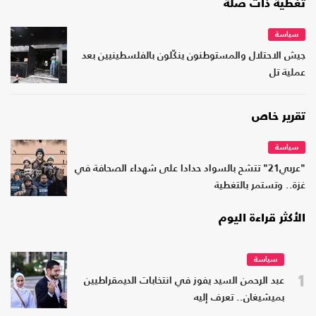
تغطية ذات صلة
سياسة
جيش الاحتلال والمستوطنون ينكّلون بالفلسطينيين بعد
عملية تل
تقرير خاص
سياسة
"عربي21" تتشح بالسواد حدادا على شهداء الصحافة في
غزة.. وتستمر بالتغطية
الأكثر قراءة اليوم
سياسة
1
عبد الرحمن السيد يفوز في انتخابات الديمقراطيين
بميشيغان.. تعرف إليه