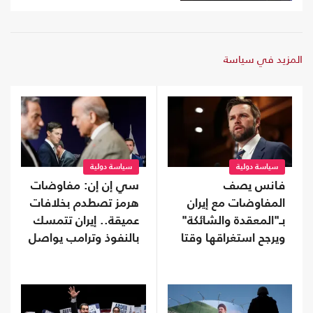
المزيد في سياسة
سياسة دولية
سياسة دولية
فانس يصف
سي إن إن: مفاوضات
المفاوضات مع إيران
هرمز تصطدم بخلافات
بـ"المعقدة والشائكة"
عميقة.. إيران تتمسك
ويرجح استغراقها وقتا
بالنفوذ وترامب يواصل
التهديد