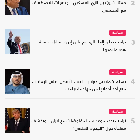
2
ممثلات يرتدين الزي العسكري.. ودعوات للاصطفاف
مع السيسي
سياسة
3
ترامب يعلن إلغاء الهجوم على إيران مقابل صفقة..
هذه ملامحها
سياسة
4
تسلم 5 ملايين دولار.. البيت الأبيض: على الإمارات
منع أحد أدواتها من مهاجمة ترامب
سياسة
5
ترامب يحدد موعد بدء المفاوضات مع إيران.. ويكشف
مفاجأة حول "الهجوم الملغي"