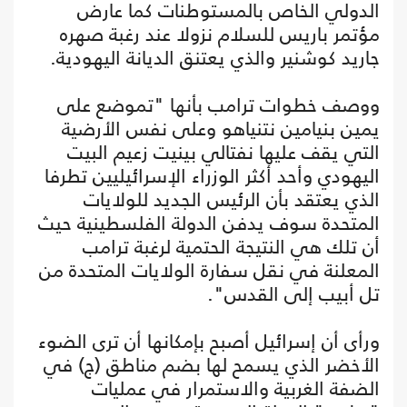
الدولي الخاص بالمستوطنات كما عارض
مؤتمر باريس للسلام نزولا عند رغبة صهره
جاريد كوشنير والذي يعتنق الديانة اليهودية.
ووصف خطوات ترامب بأنها "تموضع على
يمين بنيامين نتنياهو وعلى نفس الأرضية
التي يقف عليها نفتالي بينيت زعيم البيت
اليهودي وأحد أكثر الوزراء الإسرائيليين تطرفا
الذي يعتقد بأن الرئيس الجديد للولايات
المتحدة سوف يدفن الدولة الفلسطينية حيث
أن تلك هي النتيجة الحتمية لرغبة ترامب
المعلنة في نقل سفارة الولايات المتحدة من
تل أبيب إلى القدس".
ورأى أن إسرائيل أصبح بإمكانها أن ترى الضوء
الأخضر الذي يسمح لها بضم مناطق (ج) في
الضفة الغربية والاستمرار في عمليات