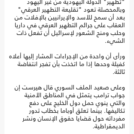
"تطهير" الدولة اليهودية من غير اليهود
وبالمحصلة تعود "تقليعة التطهير العرقي"
بعد أن سمح للأسد والإيرانيين بالإفلات من
العقاب على جرائم التطهير العرقي في داريا
وحلب ومنح الشعور لإسرائيل أن تفعل ذات
الشيء.
ورأى أن واحدة من الإجراءات المشار إليها أعلاه
كفيلة وحدها إذا ما اتخذت بأن تفجر انتفاضة
ثالثة.
وعلى صعيد الملف السوري قال هيرست إن
جواب ترامب يتمثل في المناطق الأمنية
والتي ينوي حمل دول الخليج على دفع
تكاليفها. بينما تعلق أوباما بخطاب تدور
مفرداته حول قضايا حقوق الإنسان ونشر
الديمقراطية.