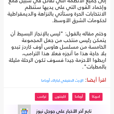
إلى جميع الأنظمة التي تقاتل في سبيل قمع
وإخماد القوى التي على يديها ستنظم
الانتخابات الحرة وستأتي بالنزاهة والديمقراطية
لحكومات الشرق الأوسط.
وختم مقاله بالقول: "ليس بالإنجاز البسيط أن
يتمكن رئيس منتخب من جعل المجموعة
الخامسة من مسلسل هاوس أوف كاردز تبدو
بلا حاجة هذا ما أنجزه فعلا هذا الترامب،
اربطوا الأحزمة جيدا فسوف تكون الرحلة مليئة
بالمطبات".
اقرأ أيضا
:
الإرث الحقيقي لباراك أوباما
امريكا
أوباما
كلينتون
ترامب
تابع آخر الأخبار على جوجل نيوز