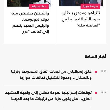
سياسة دولية
سياسة دولية
نتنياهو ومودي يبحثان
واشنطن تخصص مليار
تعزيز الشراكة تزامنا مع
دولار لكولومبيا..
"اتفاقية مكة"
والرئيس الجديد ينضم
إلى تحالف "درع
الأمريكتين"
أخبار الساعة
11:19
قلق إسرائيلي من تبعات اتفاق السعودية وتركيا
وباكستان.. ودعوة لتشكيل تحالفات موازية
09:39
توقعات إسرائيلية بعودة دحلان إلى واجهة المشهد
الغزي.. هل يكون جزءا من ترتيبات ما بعد الحرب؟