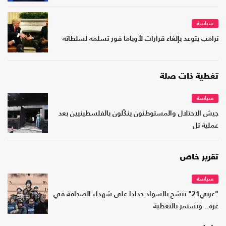
سياسة
ترامب يتوعد بإلغاء قرارات لأوباما فور تسلمه لسلطاته
تغطية ذات صلة
سياسة
جيش الاحتلال والمستوطنون ينكّلون بالفلسطينيين بعد
عملية تل
تقرير خاص
سياسة
"عربي21" تتشح بالسواد حدادا على شهداء الصحافة في
غزة.. وتستمر بالتغطية