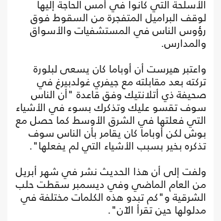
الأسلحة التي كانوا في أمس الحاجة إليها
لوقف البراميل المتفجرة من السقوط فوق
رؤوس الناس في المستشفيات والأسواق
والمدارس.
واعتبر هيرست أن أوباما كان يسعى لبلورة
تركته بعد مقابلته مع جيفري غولدبيرغ في
صحيفة ذي أتلانتيك وفق قاعدة "أن الناس
سوف تقسو عليك وتذكرك بسوء في الأشياء
التي فعلتها في الشرق الأوسط كما حصل مع
بوش لكن أوباما كان يقامر بأن الناس سوف
تذكره بخير بسبب الأشياء التي لم يفعلها".
ولفت إلى أن هذا الحديث نشر في شهر أبريل
من العام الماضي وفي ديسمبر سقطت حلب
الشرقية و"كم تبدو هذه الكلمات مختلفة في
مدلولها حين تقرأ الآن".