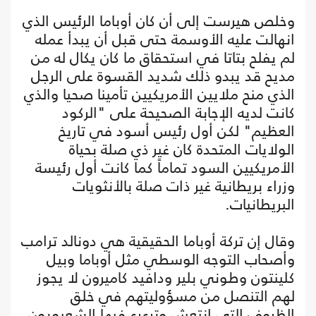
وخلص هيرست إلى أن كان أوباما الرئيس الذي
انهالت عليه الأوسمة حتى قبل أن يبدأ عمله
لم يفلح بتاتا في استحقاق ما كان يكال له من
مديح قد يبدو ذلك شديد القسوة على الرجل
الذي منح ملايين الأمريكيين تأمينا صحيا والذي
كانت لديه الإجابة الصحيحة على "الركود
العظيم" لكن أول رئيس أسود في تاريخ
الولايات المتحدة كان غير ذي صلة بحياة
الأمريكيين السود تماماً كما كانت أول رئيسة
وزراء بريطانية غير ذات صلة بالأنثويات
البريطانيات.
وقال إن تركة أوباما الحقيقية هي دونالد ترامب
وأصحاب التوجه الوسطي مثل أوباما وبيل
كلينتون وطوني بلير ودافيد كاميرون لا يجوز
لهم التنصل من مسؤوليتهم في خلق
الظروف التي انتعش وترعرع فيها الشعبويون