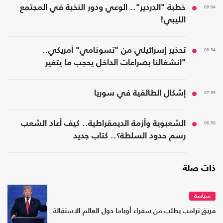
09:04
خطبة "الدردير".. الوعي ودور النخبة في المجتمع
الليبي!
08:34
تحذير إسرائيلي من "تسونامي" أمريكي..
"انشغالنا بصراعات الداخل يحجب ما يتغير
بواشنطن"
07:35
إشكال الطائفية في سوريا
06:50
الشعبوية وأزمة الديمقراطية.. كيف أعاد الشعب
رسم حدود السلطة؟.. كتاب جديد
ذات صلة
سياسة
فريق ترامب يطلب من سفراء أوباما حول العالم الاستقالة