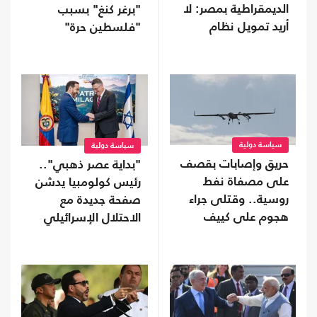
الديمقراطية بمصر: لا
"برغر كنغ" بسبب
أريد تمويل نظام
"فلسطين حرة"
يفرض "قبضة خانقة"
على شعبه
سياسة دولية
سياسة دولية
حريق وإصابات بقصف
"بداية عصر ذهبي"..
على مصفاة نفط
رئيس كولومبيا يدشن
روسية.. وقتلى جراء
صفحة جديدة مع
هجوم على كييف
الاحتلال الإسرائيلي