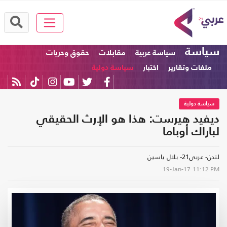
سياسة
سياسة عربية
مقابلات
حقوق وحريات
ملفات وتقارير
اختبار
سياسة دولية
سياسة دولية
ديفيد هيرست: هذا هو الإرث الحقيقي
لباراك أوباما
لندن- عربي21- بلال ياسين
19-Jan-17
11:12 PM