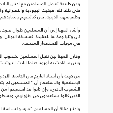
وعن طبيعة تعامل المسلمين مع أديان البلاد 
على ذلك كله، فبقيت اليهودية والنصرانية وا
وطقوسهم الدينية، في كنائسهم ومعابدهم و
وأشار المهنا إلى أن المسلمين طوال فتوحات
كان وثنيا ومخالفا للعقيدة، كفلسفة اليونان، 
في موجات الاستعمار المختلفة.
وقارن المهنا بين تقبل المسلمين لشعوب الأم
وبين ما قامت به أوروبا حينما أبادت البروت
من جهته رأى أستاذ التاريخ في الجامعة الأردن
الإسلامية والاستعمار أن "المسلمين لم يتع
الشعوب الأخرى، وإن كانوا قد استعبدوا من
الذين كانوا يستعبدون من يغزونهم، ويسط
واعتبر عقلة أن المسلمين "مارسوا سياسة ال