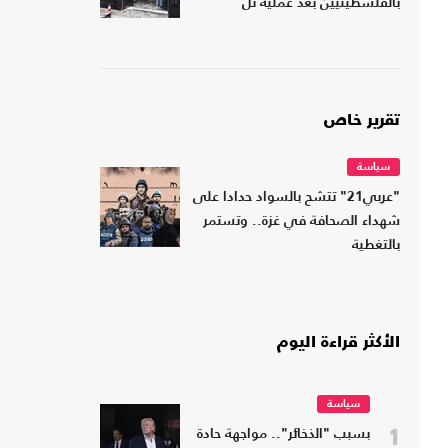
بالفلسطينيين بعد عملية تل
تقرير خاص
سياسة
"عربي21" تتشح بالسواد حدادا على
شهداء الصحافة في غزة.. وتستمر
بالتغطية
الأكثر قراءة اليوم
سياسة
1
بسبب "الذخائر".. مواجهة حادة