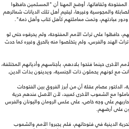
المفتوحة وثقافاتها، أوضح المهنا أن "المسلمين حافظوا
لصابئة والمجوسية وغيرها، ليقيم أهل تلك الديانات شعائرهم
دور عبادتهم، وتمت معاملتهم كأهل كتاب وأهل ذمة".
هم، حافظوا على تراث الأمم المفتوحة، ولم يحرقوه حتى لو
وتراث الهند والفرس، ولم يتخلصوا منه بالحرق وغيره كما حدث
م الأخرى حينما فتحوا بلادهم، بأجناسهم وأديانهم المختلفة،
ستانت مع كونهم يحملون ذات الجنسية، ويدينون بذات الدين.
ية، الدكتور عصام عقلة أن من أبرز الفروق بين الفتوحات
املوا مع الشعوب الأخرى كعبيد، لأن الأصل عندهم حرية
 حاربهم على وجه خاص، على عكس الرومان واليونان والفرس
ون على أرضهم.
حرية الدينية في فتوحاتهم، فلم يجبروا الأمم والشعوب