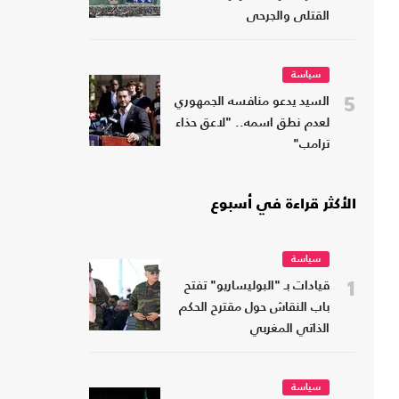
القتلى والجرحى
سياسة
5
السيد يدعو منافسه الجمهوري
لعدم نطق اسمه.. "لاعق حذاء
ترامب"
الأكثر قراءة في أسبوع
سياسة
1
قيادات بـ "البوليساريو" تفتح
باب النقاش حول مقترح الحكم
الذاتي المغربي
سياسة