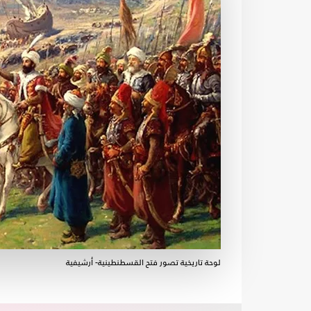
لوحة تاريخية تصور فتح القسطنطينية- أرشيفية