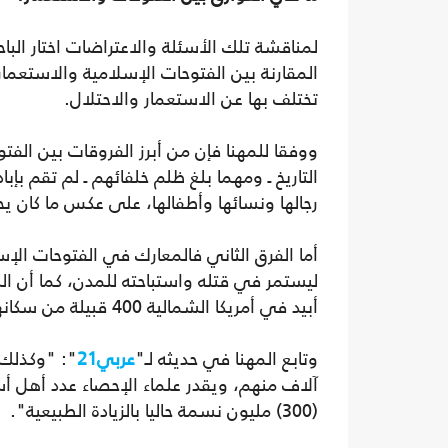
لمناقشة تلك الأسئلة والاعتراضات اختار البا
المقارنة بين الفتوحات الإسلامية والاستعمار 
تختلف بها عن الاستعمار والاحتلال.
ووفقا للمهنا فإن من أبرز الفروقات بين ال
التاريخ ـ ومهما بلغ ظلم خلفائهم ـ لم تقم بإ
رجالها ونسائها وأطفالها، على عكس ما كان ي
أما الفرق الثاني فالمعارك في الفتوحات الإس
ليستمر في قتله واستباحته للمدن، كما أن الب
أبيد في أمريكا الشمالية 400 قبيلة من سكانها الأصليين الهنود الحمر وصاروا أقلية في وسط البيض".
وتابع المهنا في حديثه لـ"
عربي21
": "وكذلك 
آلاف منهم، ويقدر علماء الإحصاء عدد أهل أست
(300) مليون نسمة حاليا بالزيادة الطبيعية".