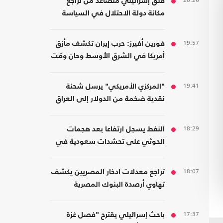
20:26
قلق إسرائيلي متصاعد من تراجع
مكانة دولة الاحتلال في السياسة
الأمريكية
19:57
فورين أفيرز: حرب إيران تكشف مأزق
أمريكا في الشرق الأوسط وحان وقت
الانسحاب
19:41
"المركزي الأمريكي" يرسل شحنة
نقدية ضخمة من الدولار إلى العراق
18:29
النفط يسجل ارتفاعا بعد هجمات
الحوثي على تحشدات سعودية في
اليمن
18:07
تراجع معدلات ادخار المصريين يكشف
تهاوي أرصدة البنوك المصرية
17:37
باحث إسرائيلي يقترح "فصل غزة