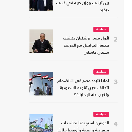
بين ترامب ووزير حربه في كامب
ديفيد
سياسة
2
لأول مرة.. بزشكيان يكشف
طبيعة التواصل مع المرشد
مجتبى خامنئي
سياسة
3
لماذا تتردد مصر في الانضمام
لتحالف بحري تقوده السعودية
وتغيب عنه الإمارات؟
سياسة
4
الحوثي: استهدفنا تحشيدات
سعودية واسعة وأوقعنا مئات