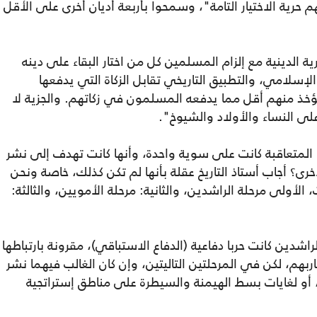
 حرية الاختيار التامة"، وسمحوا بأربعة أديان أخرى على الأقل
ية الدينية مع إلزام المسلمين كل من اختار البقاء على دينه
لإسلامي، والتطبيق التاريخي تقابل الزكاة التي يدفعها
ؤخذ منهم أقل مما يدفعه المسلمون في زكاتهم. والجزية لا
لى النساء والأولاد والشيوخ".
المتعاقبة كانت على سوية واحدة، وأنها كانت تهدف إلى نشر
ى؟ أجاب أستاذ التاريخ عقلة بأنها لم تكن كذلك، خاصة ونحن
أولى مرحلة الراشدين، والثانية: مرحلة الأمويين، والثالثة:
اشدين كانت حربا دفاعية (الدفاع الاستباقي)، مقرونة بارتباطها
اربهم، لكن في المرحلتين التاليتين، وإن كان الغالب فيهما نشر
، أو لغايات بسط الهيمنة والسيطرة على مناطق إستراتجية