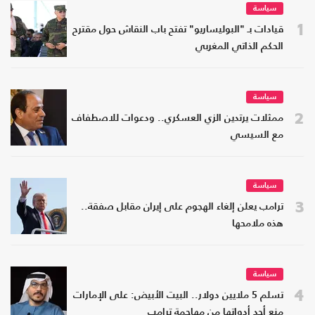
سياسة
1
قيادات بـ "البوليساريو" تفتح باب النقاش حول مقترح
الحكم الذاتي المغربي
سياسة
2
ممثلات يرتدين الزي العسكري.. ودعوات للاصطفاف
مع السيسي
سياسة
3
ترامب يعلن إلغاء الهجوم على إيران مقابل صفقة..
هذه ملامحها
سياسة
4
تسلم 5 ملايين دولار.. البيت الأبيض: على الإمارات
منع أحد أدواتها من مهاجمة ترامب