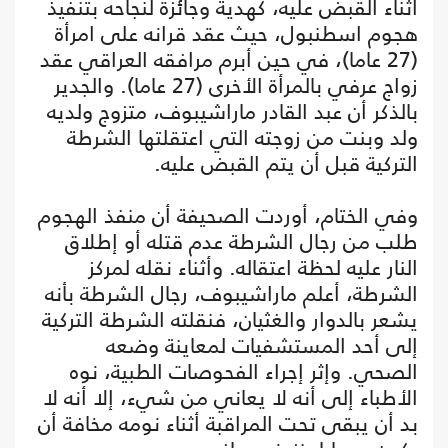
أثناء القبض عليه، كهدية وجائزة لنجاحه بتنفيذ
هجوم اسطنبول، حيث عقد قرانه على امرأة
(27 عاما)، في حين أبرم مرافقه العراقي عقد
زواج عرفي بالمرأة الأخرى (27 عاما). والجدير
بالذكر أن عبد القادر ماراشيبوف، متزوج ولديه
ولد وبنت من زوجته التي اعتقلتها الشرطة
التركية قبل أن يتم القبض عليه.
وفي الختام، أوردت الصحيفة أن منفذ الهجوم
طلب من رجال الشرطة عدم قتله أو إطلاق
النار عليه لحظة اعتقاله. وأثناء نقله لمركز
الشرطة، أعلم ماراشيبوف، رجال الشرطة بأنه
يشعر بالدوار والغثيان، فنقلته الشرطة التركية
إلى أحد المستشفيات لمعاينة وضعه
الصحي. وإثر إجراء الفحوصات الطبية، نوه
الأطباء إلى أنه لا يعاني من شيء، إلا أنه لا
بد أن يبقى تحت المراقبة أثناء نومه مخافة أن