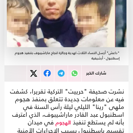
"داعش" أرسل النساء الثلاث كهدية وجائزة لنجاح ماراشيبوف بتنفيذ هجوم
إسطنبول - أرشيفية
شارك الخبر
نشرت صحيفة "حرييت" التركية تقريرا، كشفت
فيه عن معلومات جديدة تتعلق بمنفذ هجوم
ملهى "رينا" الليلي ليلة رأس السنة في
اسطنبول عبد القادر ماراشيبوف، الذي اعترف
بأنه لم يستطع تنفيذ
في ميدان
الهجوم
تقسيم بإسطنبول بسبب الإجراءات الأمنية