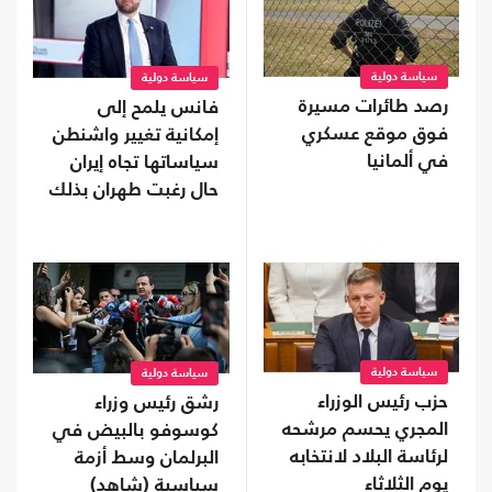
سياسة دولية
سياسة دولية
رصد طائرات مسيرة
فانس يلمح إلى
فوق موقع عسكري
إمكانية تغيير واشنطن
في ألمانيا
سياساتها تجاه إيران
حال رغبت طهران بذلك
سياسة دولية
سياسة دولية
حزب رئيس الوزراء
رشق رئيس وزراء
المجري يحسم مرشحه
كوسوفو بالبيض في
لرئاسة البلاد لانتخابه
البرلمان وسط أزمة
يوم الثلاثاء
سياسية (شاهد)