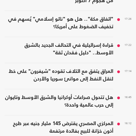
من هجوم 7 أكتوبر
17:26
"اتفاق مكة".. هل هو "ناتو إسلامي" يُسهم في
تخفيف الضغوط على أمريكا؟
17:22
قراءة إسرائيلية في التحالف الجديد بالشرق
الأوسط.. "دليل فقدان ثقة"
17:14
العراق يتفق مع ائتلاف تقوده "شيفرون" على خط
لنقل النفط إلى موانئ سوريا والأردن
16:45
هل تتحول صراعات أوكرانيا والشرق الأوسط وتايوان
إلى حرب عالمية واحدة؟
16:12
المركزي المصري يقترض 145 مليار جنيه عبر طرح
أذون خزانة للبيع بفائدة مرتفعة