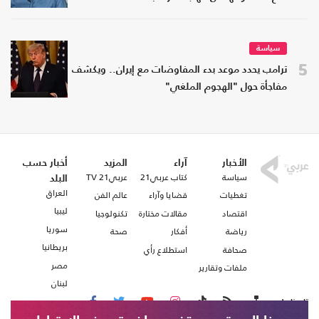
سياسة
5
ترامب يحدد موعد بدء المفاوضات مع إيران.. ويكشف
مفاجأة حول "الهجوم الملغي"
الأخبار
آراء
المزيد
أخبار حسب
سياسة
كتاب عربي21
عربي21 TV
البلد
العراق
تغطيات
قضايا وآراء
عالم الفن
ليبيا
اقتصاد
مقالات مختارة
تكنولوجيا
سوريا
رياضة
أفكار
صحة
بريطانيا
صحافة
استطلاع رأي
مصر
ملفات وتقارير
لبنان
تابعنا على