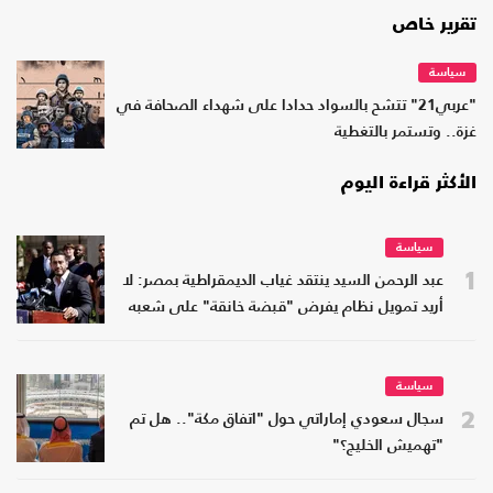
تقرير خاص
سياسة
"عربي21" تتشح بالسواد حدادا على شهداء الصحافة في
غزة.. وتستمر بالتغطية
الأكثر قراءة اليوم
سياسة
1
عبد الرحمن السيد ينتقد غياب الديمقراطية بمصر: لا
أريد تمويل نظام يفرض "قبضة خانقة" على شعبه
سياسة
2
سجال سعودي إماراتي حول "اتفاق مكة".. هل تم
"تهميش الخليج؟"