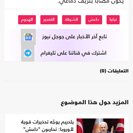
يكون مصابا بنزيف دماغي.
تركيا
داعش
الشرطة
التفجير
الهجوم
تابع آخر الأخبار على جوجل نيوز
اشترك في قناتنا على تليغرام
التعليقات (0)
المزيد حول هذا الموضوع
يلدريم يوجّه تحذيرات قوية
لأوروبا: تحاربون "داعش"