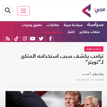
سياسة
سياسة عربية
مقابلات
حقوق وحريات
ملفات وتقارير
اختبار
سياسة دولية
سياسة دولية
ترامب يكشف سبب استخدامه المتكرر
لـ"تويتر"
واشنطن- أ ف ب
19-Jan-17
11:14 AM