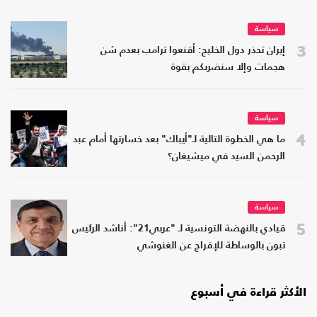
سياسة
3
إيران تحذر دول الخليج: أقنعوا ترامب بعدم شن
هجمات وإلا سنضربكم بقوة
سياسة
4
ما هي الخطوة التالية لـ"أيباك" بعد خسارتها أمام عبد
الرحمن السيد في ميشيغان؟
سياسة
5
قيادي بالنهضة التونسية لـ "عربي21": أناشد الرئيس
تبون بالوساطة للإفراج عن الغنوشي
الأكثر قراءة في أسبوع