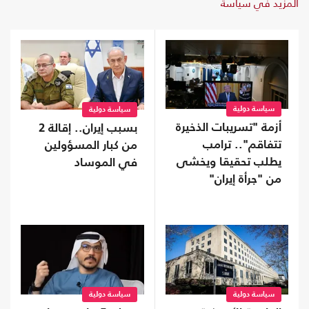
المزيد في سياسة
سياسة دولية
سياسة دولية
أزمة "تسريبات الذخيرة
بسبب إيران.. إقالة 2
تتفاقم".. ترامب
من كبار المسؤولين
يطلب تحقيقا ويخشى
في الموساد
من "جرأة إيران"
سياسة دولية
سياسة دولية