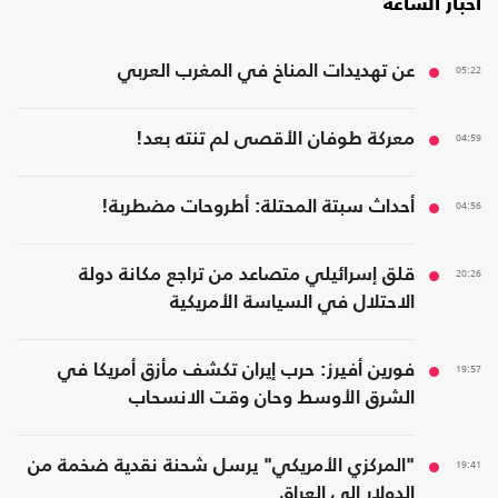
أخبار الساعة
05:22
عن تهديدات المناخ في المغرب العربي
04:59
معركة طوفان الأقصى لم تنته بعد!
04:56
أحداث سبتة المحتلة: أطروحات مضطربة!
20:26
قلق إسرائيلي متصاعد من تراجع مكانة دولة
الاحتلال في السياسة الأمريكية
19:57
فورين أفيرز: حرب إيران تكشف مأزق أمريكا في
الشرق الأوسط وحان وقت الانسحاب
19:41
"المركزي الأمريكي" يرسل شحنة نقدية ضخمة من
الدولار إلى العراق