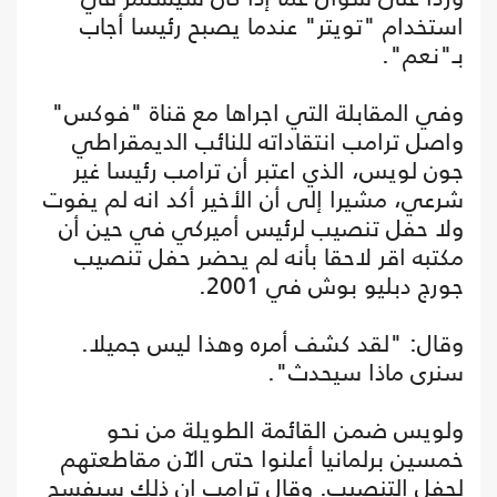
استخدام "تويتر" عندما يصبح رئيسا أجاب
بـ"نعم".
وفي المقابلة التي اجراها مع قناة "فوكس"
واصل ترامب انتقاداته للنائب الديمقراطي
جون لويس، الذي اعتبر أن ترامب رئيسا غير
شرعي، مشيرا إلى أن الأخير أكد انه لم يفوت
ولا حفل تنصيب لرئيس أميركي في حين أن
مكتبه اقر لاحقا بأنه لم يحضر حفل تنصيب
جورج دبليو بوش في 2001.
وقال: "لقد كشف أمره وهذا ليس جميلا.
سنرى ماذا سيحدث".
ولويس ضمن القائمة الطويلة من نحو
خمسين برلمانيا أعلنوا حتى الآن مقاطعتهم
لحفل التنصيب. وقال ترامب إن ذلك سيفسح