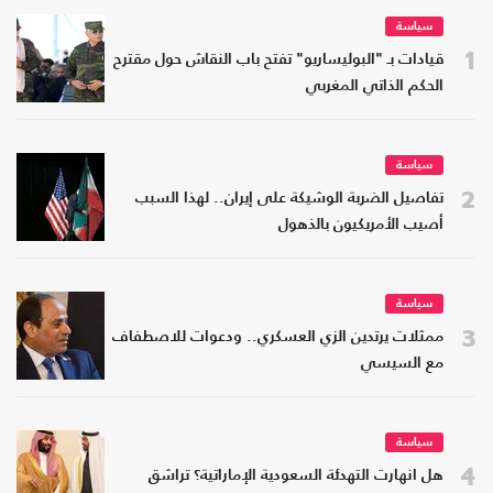
سياسة
1
قيادات بـ "البوليساريو" تفتح باب النقاش حول مقترح
الحكم الذاتي المغربي
سياسة
2
تفاصيل الضربة الوشيكة على إيران.. لهذا السبب
أصيب الأمريكيون بالذهول
سياسة
3
ممثلات يرتدين الزي العسكري.. ودعوات للاصطفاف
مع السيسي
سياسة
4
هل انهارت التهدئة السعودية الإماراتية؟ تراشق