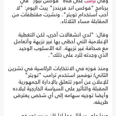
وقال
على قناة "فوكس نيوز" في
ترامب
برنامج "فوكس اند فريندز" يبث اليوم: "لا
أحب استخدام تويتر". ونشرت مقتطفات من
المقابلة مساء الثلاثاء.
وقال: "لدي انشغالات أخرى، لكن التغطية
الإعلامية التي أحظى بها غير نزيهة وأتعامل
مع صحافة غير نزيهة. انه الأسلوب الوحيد
الذي وجدته للرد على ذلك".
ومنذ فوزه في الانتخابات الرئاسية في تشرين
الثاني/ نوفمبر استخدم ترامب "تويتر"
للإعلان عن أمور تتعلق بالإدارة الجمهورية
المقبلة والتأثير على السياسة الخارجية لبلاده
وأيضا توجيه سهامه إلى أي شخص يعترض
طريقه.
وردا على سؤال عما إذا كان سيستمر في