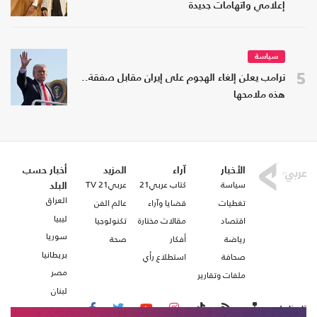
إعلامي واتهامات جديدة
سياسة
5
ترامب يعلن إلغاء الهجوم على إيران مقابل صفقة..
هذه ملامحها
الأخبار
آراء
المزيد
أخبار حسب
سياسة
كتاب عربي21
عربي21 TV
البلد
العراق
تغطيات
قضايا وآراء
عالم الفن
ليبيا
اقتصاد
مقالات مختارة
تكنولوجيا
سوريا
رياضة
أفكار
صحة
بريطانيا
صحافة
استطلاع رأي
مصر
ملفات وتقارير
لبنان
تابعنا على