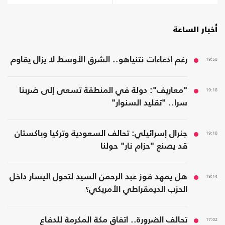
أخبار الساعة
19:58
رغم ادعاءات نتنياهو.. الشرق الأوسط لا يزال يقاوم
19:18
"معاريف": دولة في المنطقة تسعى إلى ضربنا
سرا.. "تقليد السنوار"
19:18
جنرال إسرائيلي: تحالف السعودية وتركيا وباكستان
قد يصنع "حزام نار" حولنا
19:14
هل يمهد فوز عبد الرحمن السيد لتحول اليسار داخل
الحزب الديمقراطي الأمريكي؟
17:02
تحالف الضرورة.. اتفاق مكة المكرمة للدفاع