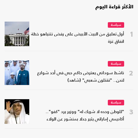
الأكثر قراءة اليوم
سياسة
1
أول تعليق من البيت الأبيض على رفض نتنياهو خطة
اتفاق غزة
سياسة
2
ناشط سوداني يعترض حاكم دبي في أحد شوارع
لندن.. "تقتلون شعبي" (شاهد)
سياسة
3
"للوطن وحده لا شريك له" ووزير يرد "كفو"..
أكاديمي إماراتي يثير جدلا بمنشور عن الولاء