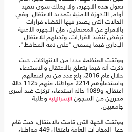
تغول هذه الأجهزة، ولا يملك سوى تنفيذ
أوامر الأجهزة الأمنية بتمديد الاعتقال. وفي
الحالات التي يصدر فيها القضاء قرارات
بالإفراج عن المعتقلين، فإن الأجهزة الأمنية
ترفض تنفيذ القرارات، وتحيلهم للاعتقال
الإداري فيما يسمى "على ذمة المحافظ".
ووثقت المنظمة عددا من الانتهاكات، حيث
ذكرت أنه فيما يتعلق بالاعتقال والاستدعاء
خلال عام 2016، بلغ عدد من تم اعتقالهم
واستدعاؤهم 2214 مواطنا، منهم 1125 حالة
اعتقال، و1089 حالة استدعاء، تركزت ضد أسرى
محررين من السجون
وطلبة
الإسرائيلية
جامعيين.
ووثقت الجهة التي قامت بالاعتقال، حيث قام
جهاز المخابرات العامة باعتقال 449 مواطنا،