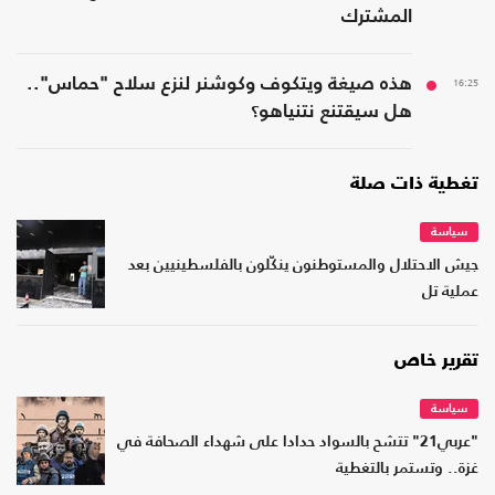
المشترك
16:25
هذه صيغة ويتكوف وكوشنر لنزع سلاح "حماس"..
هل سيقتنع نتنياهو؟
تغطية ذات صلة
سياسة
جيش الاحتلال والمستوطنون ينكّلون بالفلسطينيين بعد
عملية تل
تقرير خاص
سياسة
"عربي21" تتشح بالسواد حدادا على شهداء الصحافة في
غزة.. وتستمر بالتغطية