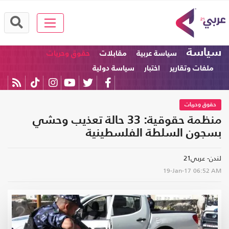
سياسة
سياسة عربية
مقابلات
حقوق وحريات
ملفات وتقارير
اختبار
سياسة دولية
حقوق وحريات
منظمة حقوقية: 33 حالة تعذيب وحشي
بسجون السلطة الفلسطينية
لندن- عربي21
19-Jan-17
06:52 AM