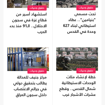
حقوق وحريات
حقوق وحريات
تحت مسمى
استشهاد أسير من
"بنيامين".. عطاء
قطاع غزة في سجون
استيطاني لبناء 627
الاحتلال.. الـ91 منذ بدء
وحدة في القدس
الحرب
المحتلة
حقوق وحريات
حقوق وحريات
خطة لإنشاء مئات
مركز جنيف للعدالة
الوحدات الاستيطانية
يطالب بتحقيقٍ دولي
شمال القدس.. وقطع
في جرائم الاغتصاب
عشرات الأشجار غرب
داخل سجون العراق
جنين