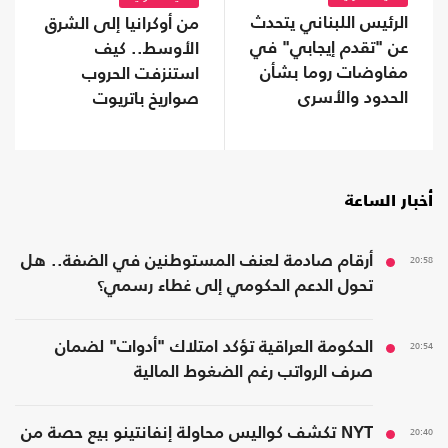
الرئيس اللبناني يتحدث
من أوكرانيا إلى الشرق
عن "تقدم إيجابي" في
الأوسط.. كيف
مفاوضات روما بشأن
استنزفت الحروب
الحدود والأسرى
صواريخ باتريوت
الأمريكية؟
أخبار الساعة
20:58
أرقام صادمة لعنف المستوطنين في الضفة.. هل
تحول الدعم الحكومي إلى غطاء رسمي؟
20:54
الحكومة العراقية تؤكد امتلاك "أدوات" لضمان
صرف الرواتب رغم الضغوط المالية
20:40
NYT تكشف كواليس محاولة إنفانتينو بيع حصة من