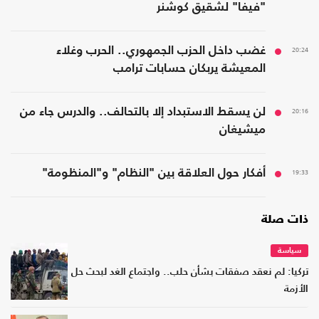
"فيفا" لشقيق كوشنر
20:24
غضب داخل الحزب الجمهوري.. الحرب وغلاء
المعيشة يربكان حسابات ترامب
20:16
لن يسقط الاستبداد إلا بالتحالف.. والدرس جاء من
ميشيغان
19:33
أفكار حول العلاقة بين "النظام" و"المنظومة"
ذات صلة
سياسة
تركيا: لم نعقد صفقات بشأن حلب.. واجتماع الغد لبحث حل
الأزمة