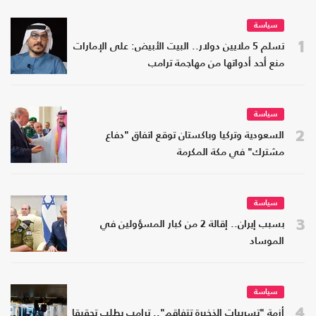
سياسة
1
تسلم 5 ملايين دولار.. البيت الأبيض: على الإمارات
منع أحد أدواتها من مهاجمة ترامب
سياسة
2
السعودية وتركيا وباكستان توقع اتفاق "دفاع
مشترك" في مكة المكرمة
سياسة
3
بسبب إيران.. إقالة 2 من كبار المسؤولين في
الموساد
سياسة
4
أزمة "تسريبات الذخيرة تتفاقم".. ترامب يطلب تحقيقا