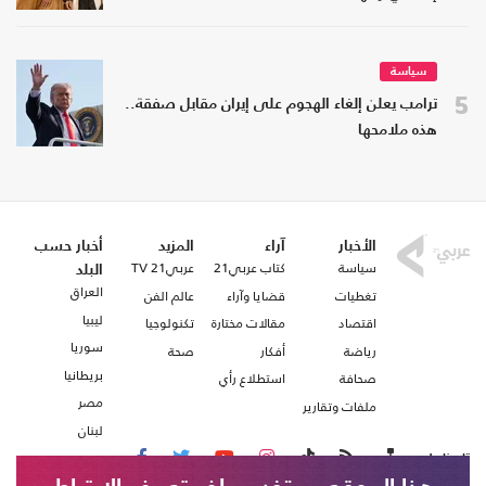
سياسة
5
ترامب يعلن إلغاء الهجوم على إيران مقابل صفقة..
هذه ملامحها
الأخبار
آراء
المزيد
أخبار حسب
سياسة
كتاب عربي21
عربي21 TV
البلد
العراق
تغطيات
قضايا وآراء
عالم الفن
ليبيا
اقتصاد
مقالات مختارة
تكنولوجيا
سوريا
رياضة
أفكار
صحة
بريطانيا
صحافة
استطلاع رأي
مصر
ملفات وتقارير
لبنان
تابعنا على