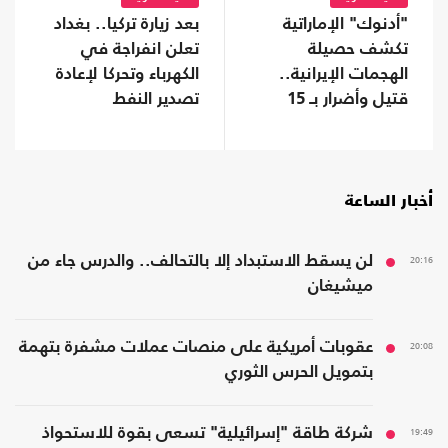
"أدنوك" الإماراتية
بعد زيارة تركيا.. بغداد
تكشف حصيلة
تعلن انفراجة في
الهجمات الإيرانية..
الكهرباء وتحركا لإعادة
قتيل وأضرار بـ 15
تصدير النفط
سفينة
أخبار الساعة
20:16
لن يسقط الاستبداد إلا بالتحالف.. والدرس جاء من
ميشيغان
20:08
عقوبات أمريكية على منصات عملات مشفرة بتهمة
بتمويل الحرس الثوري
19:49
شركة طاقة "إسرائيلية" تسعى بقوة للاستحواذ