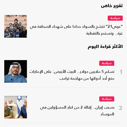
تقرير خاص
سياسة
"عربي21" تتشح بالسواد حدادا على شهداء الصحافة في
غزة.. وتستمر بالتغطية
الأكثر قراءة اليوم
سياسة
1
تسلم 5 ملايين دولار.. البيت الأبيض: على الإمارات
منع أحد أدواتها من مهاجمة ترامب
سياسة
2
بسبب إيران.. إقالة 2 من كبار المسؤولين في
الموساد