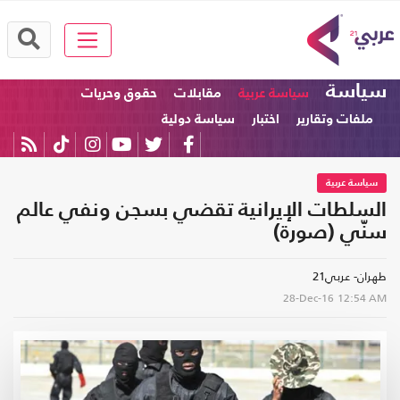
سياسة
سياسة عربية
مقابلات
حقوق وحريات
ملفات وتقارير
اختبار
سياسة دولية
سياسة عربية
السلطات الإيرانية تقضي بسجن ونفي عالم
سنّي (صورة)
طهران- عربي21
28-Dec-16
12:54 AM