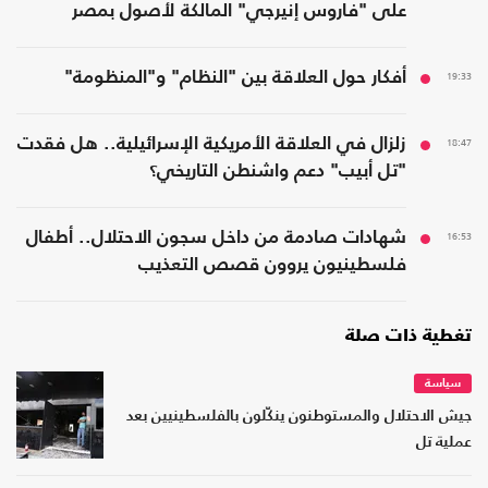
على "فاروس إنيرجي" المالكة لأصول بمصر
19:33
أفكار حول العلاقة بين "النظام" و"المنظومة"
18:47
زلزال في العلاقة الأمريكية الإسرائيلية.. هل فقدت
"تل أبيب" دعم واشنطن التاريخي؟
16:53
شهادات صادمة من داخل سجون الاحتلال.. أطفال
فلسطينيون يروون قصص التعذيب
تغطية ذات صلة
سياسة
جيش الاحتلال والمستوطنون ينكّلون بالفلسطينيين بعد
عملية تل