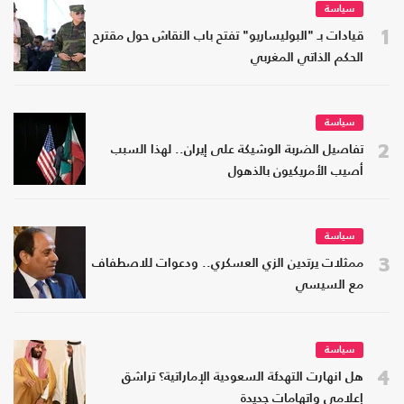
سياسة
1
قيادات بـ "البوليساريو" تفتح باب النقاش حول مقترح
الحكم الذاتي المغربي
سياسة
2
تفاصيل الضربة الوشيكة على إيران.. لهذا السبب
أصيب الأمريكيون بالذهول
سياسة
3
ممثلات يرتدين الزي العسكري.. ودعوات للاصطفاف
مع السيسي
سياسة
4
هل انهارت التهدئة السعودية الإماراتية؟ تراشق
إعلامي واتهامات جديدة