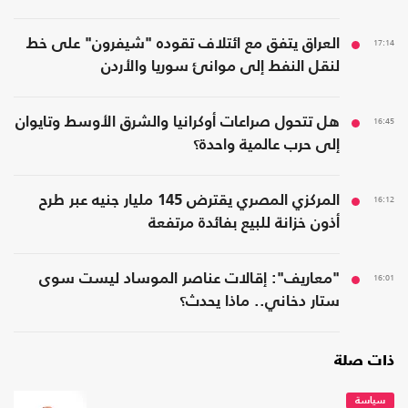
17:14
العراق يتفق مع ائتلاف تقوده "شيفرون" على خط
لنقل النفط إلى موانئ سوريا والأردن
16:45
هل تتحول صراعات أوكرانيا والشرق الأوسط وتايوان
إلى حرب عالمية واحدة؟
16:12
المركزي المصري يقترض 145 مليار جنيه عبر طرح
أذون خزانة للبيع بفائدة مرتفعة
16:01
"معاريف": إقالات عناصر الموساد ليست سوى
ستار دخاني.. ماذا يحدث؟
ذات صلة
سياسة