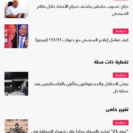
دراج: تسريب مكملين يكشف صراع الأجنحة داخل نظام
السيسي
سياسة
كيف تعامل إعلام السيسي مع دعوات 11/11؟ (فيديو)
تغطية ذات صلة
سياسة
جيش الاحتلال والمستوطنون ينكّلون بالفلسطينيين بعد
عملية تل
تقرير خاص
سياسة
"عربي21" تتشح بالسواد حدادا على شهداء الصحافة في