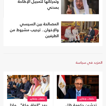
وتحركاتها لتعجيل الإطاحة
بمدني
المصالحة بين السيسي
والإخوان.. ترحيب مشروط من
الطرفين
المزيد في سياسة
ملفات وتقارير
ملفات وتقارير
تدشين حكومة ظل
بعد "اتفاق مكة".. ماذا