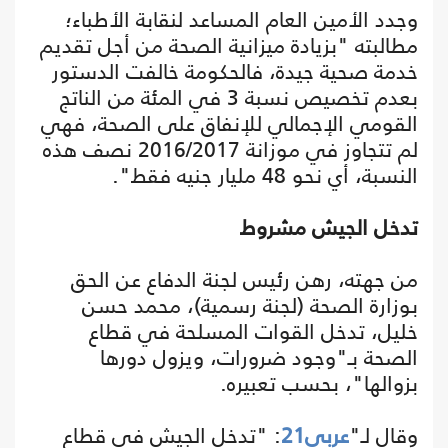
وجدد الأمين العام المساعد لنقابة الأطباء؛
مطالبته "بزيادة ميزانية الصحة من أجل تقديم
خدمة صحية جيدة، فالحكومة خالفت الدستور
بعدم تخصيص نسبة 3 في المئة من الناتج
القومي الإجمالي للإنفاق على الصحة، فهي
لم تتجاوز في موزانة 2016/2017 نصف هذه
النسبة، أي نحو 48 مليار جنيه فقط".
تدخل الجيش مشروط
من جهته، رهن رئيس لجنة الدفاع عن الحق
بوزارة الصحة (لجنة رسمية)، محمد حسن
خليل، تدخل القوات المسلحة في قطاع
الصحة بـ"وجود ضرورات، ويزول دورها
بزوالها"، بحسب تعبيره.
وقال لـ"
عربي21
: "تدخل الجيش في قطاع