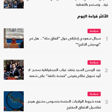
غزة.. وتستمر بالتغطية
الأكثر قراءة اليوم
سياسة
1
سجال سعودي إماراتي حول "اتفاق مكة".. هل تم
"تهميش الخليج؟"
سياسة
2
عبد الرحمن السيد ينتقد غياب الديمقراطية بمصر: لا
أريد تمويل نظام يفرض "قبضة خانقة" على شعبه
سياسة
3
هذه شروط الولايات المتحدة بخصوص مضيق هرمز..
تفاصيل الاتفاق المقترح