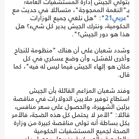
بتولي الجيش إدارة المستشفيات العامة؛
بـ"النغمة الممجوجة"، متسائلا في حديث مع
"
عربي21
": "هل نلغي جميع الوزارات
الحكومية، ونترك الجيش يدير كل شيء؟ هل
هذا هو دور الجيش؟".
وشدد شعبان على أن هناك "منظومة للنجاح
وأخرى للفشل، وأن وضع عسكري في كل
مكان هو إلهاء الجيش فيما ليس له فيه"، كما
قال.
وفند شعبان المزاعم القائلة بأن الجيش
استطاع توفير ملايين الدولارات في مناقصة
برلين الشهيرة، والحصول على سعر منافس،
قائلا: "الأمر لا يحتمل كل هذه الضجة، فالأمر
بكل بساطة أنه تولى مناقصة كبيرة من وزارة
الصحة لجميع المستشفيات الحكومية
والجامعية والعسكرية وغيرها، وحصل على