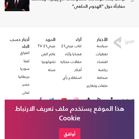
مفاجأة حول "الهجوم الملغي"
الأخبار
آراء
المزيد
أخبار حسب
سياسة
كتاب عربي21
عربي21 TV
البلد
العراق
تغطيات
قضايا وآراء
عالم الفن
ليبيا
اقتصاد
مقالات مختارة
تكنولوجيا
سوريا
رياضة
أفكار
صحة
بريطانيا
صحافة
استطلاع رأي
مصر
ملفات وتقارير
لبنان
تابعنا على
هذا الموقع يستخدم ملف تعريف الارتباط
Cookie
من نحن
اتصل بنا
شروط الاستخدام
أوافق
فانس: سنواصل الضغط على إيران لإخراج أكبر