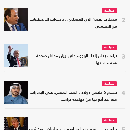
سياسة
2
ممثلات يرتدين الزي العسكري.. ودعوات للاصطفاف
مع السيسي
سياسة
3
ترامب يعلن إلغاء الهجوم على إيران مقابل صفقة..
هذه ملامحها
سياسة
4
تسلم 5 ملايين دولار.. البيت الأبيض: على الإمارات
منع أحد أدواتها من مهاجمة ترامب
سياسة
5
ترامب يحدد موعد بدء المفاوضات مع إيران.. ويكشف