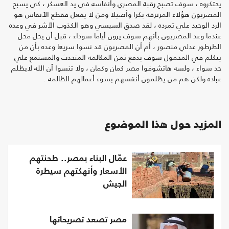
يحتكروه ، سوف تصبح رقبة المصري وأنفاسه في يد العسكر ، كي يسبح
المصريون هؤلاء المرتزقه بكرا وأصيلا ومن لا يفعل فقطع الأنفاس هو
الرد الوحيد علي تمرده ، لقد صدق السيسي وهو الكذوب الأشر في وعده
عندما وعد المصريون بأنهم سوف يرون أياما سوداء ، قبل أن يحل محل
الطرطور عدلي منصور ، أم أن المصريون قد نسوا سريعا وعده بأن من
يتكلم في المحمول سوف يدفع ثمن المكالمه المتحدث والمستمع علي
حد سواء ، ولسه هاتشوفوا مصر كمان وكمان ، ولا تنسوا أن الله لايظلم
عباده ولكن هم من يظلمون أنفسهم بسوء أعمالهم الظالمه .
المزيد حول هذا الموضوع
عمّال البناء بمصر.. طحنتهم
الأسعار وأنهكتهم سيطرة
الجيش
مصر تصعد تصريحاتها