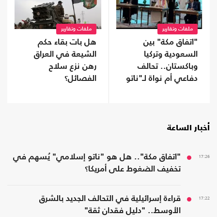
ملفات وتقارير
ملفات وتقارير
"اتفاق مكة" بين
هل بات بقاء حكم
السعودية وتركيا
الشيعة في العراق
وباكستان.. تحالف
رهن نزع سلاح
دفاعي أم نواة لـ"ناتو
الفصائل؟
إسلامي"؟
أخبار الساعة
17:26
"اتفاق مكة".. هل هو "ناتو إسلامي" يُسهم في
تخفيف الضغوط على أمريكا؟
17:22
قراءة إسرائيلية في التحالف الجديد بالشرق
الأوسط.. "دليل فقدان ثقة"