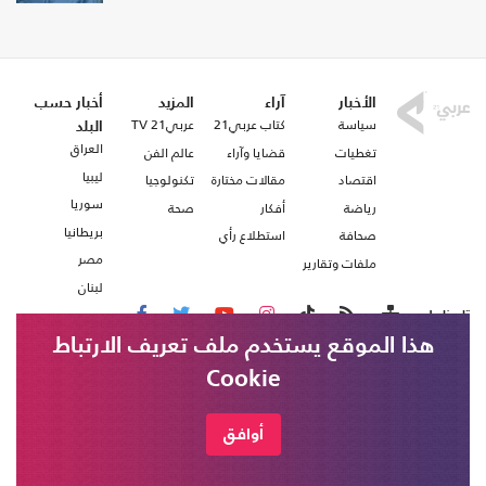
الأخبار
آراء
المزيد
أخبار حسب
سياسة
كتاب عربي21
عربي21 TV
البلد
العراق
تغطيات
قضايا وآراء
عالم الفن
ليبيا
اقتصاد
مقالات مختارة
تكنولوجيا
سوريا
رياضة
أفكار
صحة
بريطانيا
صحافة
استطلاع رأي
مصر
ملفات وتقارير
لبنان
تابعنا على
هذا الموقع يستخدم ملف تعريف الارتباط
Cookie
من نحن
اتصل بنا
شروط الاستخدام
أوافق
عربي21 ، جميع الحقوق محفوظة @ 2020