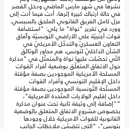
نشرها في شهر مارس الماضي ودخل القصر
في حالة ارتباك كبيرة إثرها، أدت فيما أدت إلى
عزل كامل الفريق القانوني الملحق بالسبسي.
وورد في تقرير "نواة" ما يلي: "استضافة
قوات أجنبيّة على الأراضي التونسيّة وآفاق
التعاون العسكريّ والتدخّل الأمريكيّ في
الشأن الداخليّ لتونس، هم محاور الوثائق
التّي تحصّلت عليها نواة والمتمثّل في "مذكرة
حول الاتفاق المتعلّق بوضعية أفراد القوات
المسلحة الأمريكية الموجودين بصفة مؤقتة
داخل الإقليم التونسي وأفراد القوات
المسلّحة التّونسية الموجودين بصفة مؤقتة
داخل إقليم الولايات المتّحدة الأمريكية"،
“"إضافة إلى وثيقة ثانية تحت عنوان مذكرة
بخصوص مشروع الاتفاق المتعلق بالوضعية
القانونية للقوات الأمريكية خلال وجودها
بتونس"، "التي تتضمّن ملاحظات الجانب