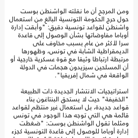
ومن المرجح أن ما نقلته الواشنطن بوست
حول حرج الحكومة التونسية البالغ من استعمال
واشنطن لقواعد تونسية دقيق: "وأبقت إدارة
أوباما مفاوضاتها بشأن الوصول إلى قاعدة
سرا لأكثر من عام بسبب مخاوف على
الديمقراطية الشابة في تونس، وظهورها
مرتبطة ارتباطا وثيقا مع قوة عسكرية خارجية أو
أن المسلحين سيزيدون هجمات في الدولة
الواقعة في شمال إفريقيا".
استراتيجيات الانتشار الجديدة ذات الطبيعة
"الخفيفة" حيث لا يستحق البنتاغون بناء
قواعد جديدة، بل استعمال غير منتظم لقواعد
قائمة هي التي توجه هذا الوجود في تونس
ومثلما تقول الواشنطن بوست: "ضغطت
إدارة أوباما للوصول إلى قاعدة التونسية كجزء