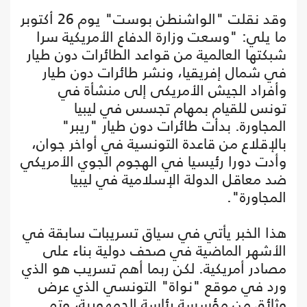
وقد نقلت "الواشنطن بوست" يوم 26 أكتوبر
ما يلي: "وسعت وزارة الدفاع الأمريكية سرا
شبكتها العالمية من قواعد الطائرات دون طيار
في شمال إفريقيا، ونشر طائرات دون طيار
وأفراد الجيش الأمريكى إلى منشأة في
تونس للقيام بمهام تجسس في ليبيا
المجاورة. بدأت طائرات دون طيار "ريبر"
بالإقلاع من قاعدة التونسية في أواخر جوان،
وأدت دورا رئيسيا في الهجوم الجوي الأمريكي
ضد معاقل الدولة الإسلامية في ليبيا
المجاورة".
هذا الخبر يأتي في سياق تسريبات سابقة في
الأشهر الماضية في صحف دولية بناء على
مصادر أمريكية. لكن ربما أهم تسريب هو الذي
ورد في موقع "نواة" التونسي الذي عرض
وثائق من مؤسسة رئاسة الجمهورية، وتم