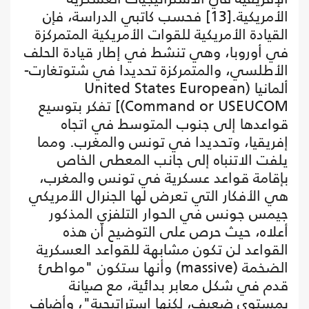
الأمريكية.[13] فحسب كاتبي الدراسة، فإن
القيادة الأمريكية للقوات الأمريكية المتمركزة
في أوروبا، وهي تنشط في إطار قيادة الحلف
الأطلسي، والمتمركزة تحديدا في شتوتغارت-
ألمانيا (United States European
Command or USEUCOM)] تفكر بتوسيع
قواعدها إلى جنوب المتوسط في اتجاه
إفريقيا، وتحديدا في تونس والمغرب. ومما
يلفت الاتنباه إلى جانب المعطى الخاص
بإقامة قواعد عسكرية في تونس والمغرب،
هي الأفكار التي تعرض لها الجنرال الأمريكي
جيمس جونس في الحوار التلفزي المذكور
أعلاه، حيث حرص على التوضيح أن هذه
القواعد لن تكون مشابهة للقواعد العسكرية
الضخمة (massive) وأنها ستكون "مواطئ
قدم في شكل معابر بدائية، مع صيانة
بمستوى ضعيف، لكنها استراتيجية"، وأضاف