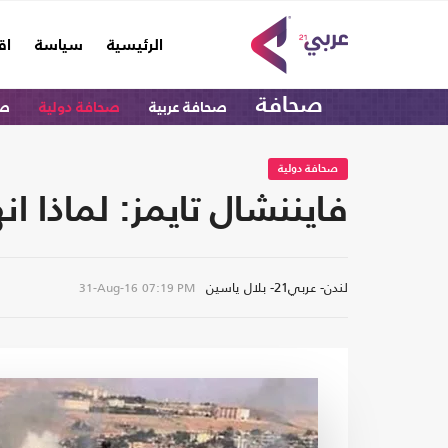
(current)
الرئيسية
سياسة
اق
صحافة
صحافة عربية
صحافة دولية
صح
صحافة دولية
فايننشال تايمز: لماذا ان
لندن- عربي21- بلال ياسين
31-Aug-16
07:19 PM