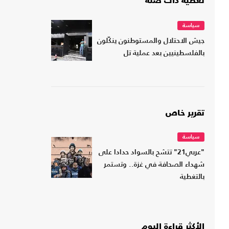
تغطية ذات صلة
سياسة
جيش الاحتلال والمستوطنون ينكّلون
بالفلسطينيين بعد عملية تل
تقرير خاص
سياسة
"عربي21" تتشح بالسواد حدادا على
شهداء الصحافة في غزة.. وتستمر
بالتغطية
الأكثر قراءة اليوم