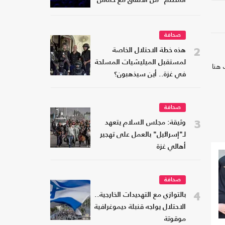
المظلم" من الاتفاق مع حماس
صحافة
2
هذه خطة الاحتلال الخاصة
لمستقبل الميليشيات المسلحة
 هنا
في غزة.. أين سيذهبون؟
صحافة
3
وثيقة: مجلس السلام يتعهد
لـ"إسرائيل" بالعمل على تهجير
أهالي غزة
صحافة
4
بالتوازي مع التهديدات الخارجية..
الاحتلال يواجه قنبلة ديموغرافية
موقوتة