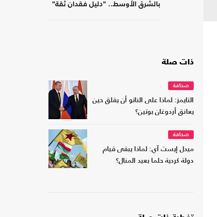
بالشرق الأوسط.. "دليل فقدان ثقة"
ذات صلة
صحافة
التايمز: لماذا على الناتو أن يقلق حين
يعانق أردوغان بوتين؟
صحافة
ميدل إيست آي: لماذا يبقى قيام
دولة كردية حلما بعيد المنال؟