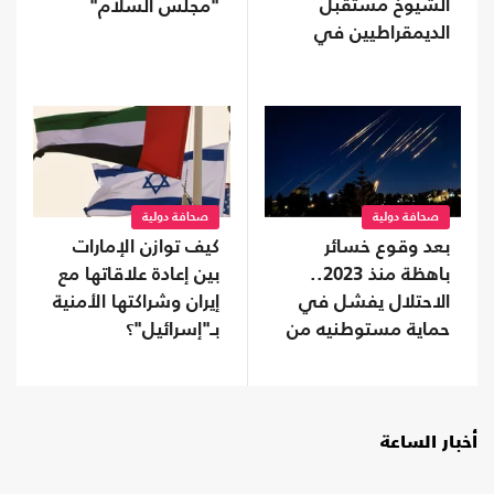
الشيوخ مستقبل
"مجلس السلام"
الديمقراطيين في
أمريكا؟
صحافة دولية
صحافة دولية
بعد وقوع خسائر
كيف توازن الإمارات
باهظة منذ 2023..
بين إعادة علاقاتها مع
الاحتلال يفشل في
إيران وشراكتها الأمنية
حماية مستوطنيه من
بـ"إسرائيل"؟
خطر الصواريخ
أخبار الساعة