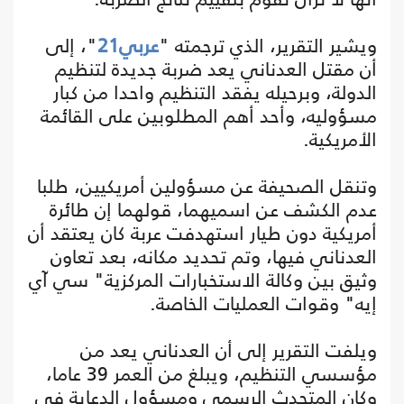
ويشير التقرير، الذي ترجمته "
عربي21
"، إلى
أن مقتل العدناني يعد ضربة جديدة لتنظيم
الدولة، وبرحيله يفقد التنظيم واحدا من كبار
مسؤوليه، وأحد أهم المطلوبين على القائمة
الأمريكية.
وتنقل الصحيفة عن مسؤولين أمريكيين، طلبا
عدم الكشف عن اسميهما، قولهما إن طائرة
أمريكية دون طيار استهدفت عربة كان يعتقد أن
العدناني فيها، وتم تحديد مكانه، بعد تعاون
وثيق بين وكالة الاستخبارات المركزية" سي آي
إيه" وقوات العمليات الخاصة.
ويلفت التقرير إلى أن العدناني يعد من
مؤسسي التنظيم، ويبلغ من العمر 39 عاما،
وكان المتحدث الرسمي ومسؤول الدعاية في