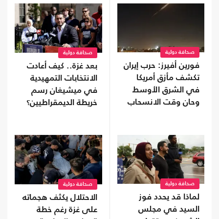
صحافة دولية
صحافة دولية
فورين أفيرز: حرب إيران
بعد غزة.. كيف أعادت
تكشف مأزق أمريكا
الانتخابات التمهيدية
في الشرق الأوسط
في ميشيغان رسم
وحان وقت الانسحاب
خريطة الديمقراطيين؟
صحافة دولية
صحافة دولية
لماذا قد يحدد فوز
الاحتلال يكثف هجماته
السيد في مجلس
على غزة رغم خطة