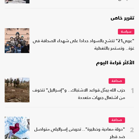
تقرير خاص
سياسة
"عربي21" تتشح بالسواد حدادا على شهداء الصحافة في
غزة.. وتستمر بالتغطية
الأكثر قراءة اليوم
صحافة
1
حزب الله يبدّل قواعد الاشتباك.. و"إسرائيل" تتخوف
من اشتعال جبهات متعددة
صحافة
2
"دولة معادية وخطيرة".. تحريض إسرائيلي متواصل
ضد قطر