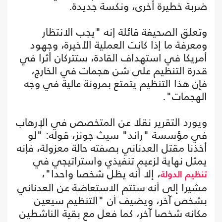
ضربة خطيرة أخرى، ونكسة جديدة.
وتعلق الصحيفة قائلة إنه "يجب الانتظار
ومعرفة ما إذا كانت العملية الأخيرة، وجهود
أمريكا في استهداف القادة، ستتركان أثرا في
قدرة التنظيم على شن هجمات في الخارج،
فإن هذا التنظيم يتمتع بمرونة عالية في وجه
الهجمات".
ويورد التقرير نقلا عن المتخصص في الإرهاب
في مؤسسة "راند" سيث جونز، قوله: "لو
أخذنا مقتل العدناني بصفته حالة معزولة، فإنه
يمثل نهاية لزعيم تنفيذي واستراتيجي في
، إلا أنه يظل شخصا واحدا"،
تنظيم الدولة
مشيرا إلى أنه ستتم الاستعاضة عن العدناني
بشخص آخر، ويضيف أن "التنظيم سيعين
مكانه شخصا آخر، كما فعل مع بقية الناشطين