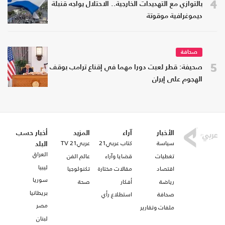
4
بالتوازي مع التهديدات الخارجية.. الاحتلال يواجه قنبلة
ديموغرافية موقوتة
صحافة
5
صحيفة: قطر لعبت دورا مهما في إقناع ترامب بوقف
الهجوم على إيران
الأخبار
آراء
المزيد
أخبار حسب
سياسة
كتاب عربي21
عربي21 TV
البلد
العراق
تغطيات
قضايا وآراء
عالم الفن
ليبيا
اقتصاد
مقالات مختارة
تكنولوجيا
سوريا
رياضة
أفكار
صحة
بريطانيا
صحافة
استطلاع رأي
مصر
ملفات وتقارير
لبنان