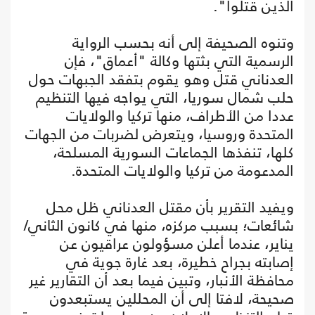
الذين قتلوا".
وتنوه الصحيفة إلى أنه بحسب الرواية
الرسمية التي بثتها وكالة "أعماق"، فإن
العدناني قتل وهو يقوم بتفقد الجبهات حول
حلب شمال سوريا، التي يواجه فيها التنظيم
عددا من الأطراف، منها تركيا والولايات
المتحدة وروسيا، ويتعرض لضربات من الجهات
كلها، تنفذها الجماعات السورية المسلحة،
المدعومة من تركيا والولايات المتحدة.
ويفيد التقرير بأن مقتل العدناني ظل محل
شائعات؛ بسبب مركزه، منها في كانون الثاني/
يناير، عندما أعلن مسؤولون عراقيون عن
إصابته بجراح خطيرة، بعد غارة جوية في
محافظة الأنبار، وتبين فيما بعد أن التقارير غير
صحيحة، لافتا إلى أن المحللين يستبعدون