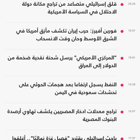
20:26
قلق إسرائيلي متصاعد من تراجع مكانة دولة
الاحتلال في السياسة الأمريكية
19:57
فورين أفيرز: حرب إيران تكشف مأزق أمريكا في
الشرق الأوسط وحان وقت الانسحاب
19:41
"المركزي الأمريكي" يرسل شحنة نقدية ضخمة من
الدولار إلى العراق
18:29
النفط يسجل ارتفاعا بعد هجمات الحوثي على
تحشدات سعودية في اليمن
18:07
تراجع معدلات ادخار المصريين يكشف تهاوي أرصدة
البنوك المصرية
17:37
باحث إسرائيلي يقترح "فصل غزة نهائيًا".. أغلقوا