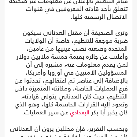
قيام التنظيم بالإعلان عن معلومات غير صحيحة
تتعلق بأحد قادته المعروفين في قنوات
الاتصال الرسمية كلها.
وترى الصحيفة أن مقتل العدناني سيكون
ضربة موجعة للتنظيم، خاصة أن الولايات
المتحدة وضعته نصب عينيها من عامين،
وأعلنت عن جائزة بقيمة خمسة ملايين دولار
لمن يقدم معلومات عنه، مشيرة إلى أن
المسؤولين الأمنيين في أوروبا وأمريكا،
بالإضافة إلى عناصر تم اعتقالهم، تحدثوا عن
فرع العمليات الخاصة، ومكانته المتميزة داخل
التنظيم، حيث كان العدناني يتولى قيادته،
وتعود إليه القرارات الحاسمة كلها، وهو الذي
كان يخبر أبا بكر
عن سير العمليات.
البغدادي
وبحسب التقرير، فإن محللين يرون أن العدناني
كان من المرشحين لخلافة من نصب نفسه