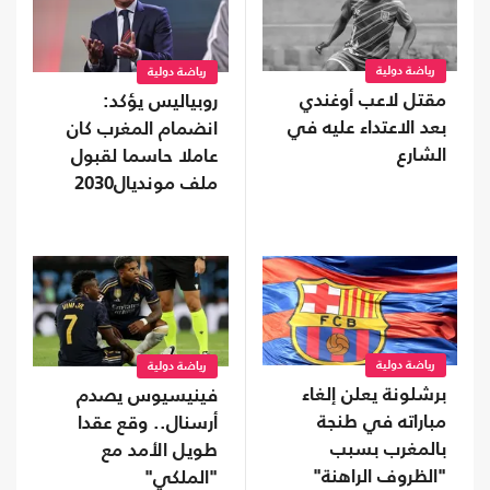
رياضة دولية
رياضة دولية
مقتل لاعب أوغندي
روبياليس يؤكد:
بعد الاعتداء عليه في
انضمام المغرب كان
الشارع
عاملا حاسما لقبول
ملف مونديال2030
رياضة دولية
رياضة دولية
برشلونة يعلن إلغاء
فينيسيوس يصدم
مباراته في طنجة
أرسنال.. وقع عقدا
بالمغرب بسبب
طويل الأمد مع
"الظروف الراهنة"
"الملكي"