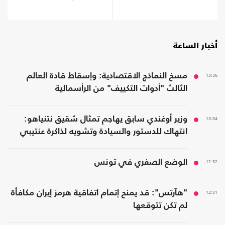
أخبار الساعة
13:36
مسخ النماذج الاقتصادية: وإسقاط قادة العالم
الثالث "أدوات التكييف" من الرأسمالية
13:04
وزير أوغندي سابق يهاجم تمثال شقيق نتنياهو:
انتهاك للدستور والسيادة وتشويه لذاكرة عنتيبي
12:32
الوضع الصفري في تونس
12:31
"هآرتس": قد يمنح إتمام اتفاقية هرمز إيران مكافأة
لم تكن تتوقعها