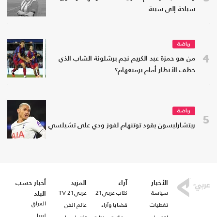
سباحة إلى سبتة
رياضة
4
من هو حمزة عبد الكريم نجم برشلونة الشاب الذي
خطف الأنظار أمام برمنغهام؟
رياضة
5
ريتشارليسون يقود توتنهام لفوز ودي على تشيلسي
الأخبار
آراء
المزيد
أخبار حسب
سياسة
كتاب عربي21
عربي21 TV
البلد
العراق
تغطيات
قضايا وآراء
عالم الفن
ليبيا