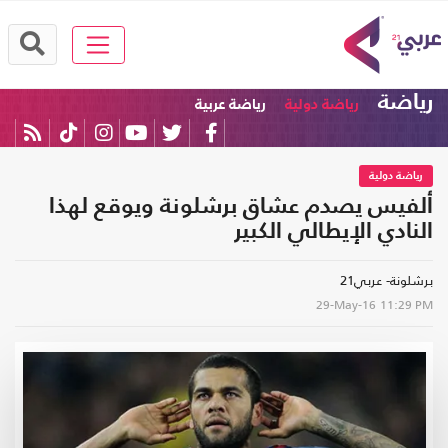
رياضة
رياضة دولية
رياضة عربية
رياضة دولية
ألفيس يصدم عشاق برشلونة ويوقع لهذا
النادي الإيطالي الكبير
برشلونة- عربي21
29-May-16
11:29 PM