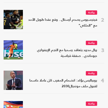
رياضة
2
فينيسيوس يصدم أرسنال.. وقع عقدا طويل الأمد
مع "الملكي"
رياضة
3
ريال مدريد يتعاقد رسميا مع النجم الإيفواري
ديوماندي.. صفقة قياسية
رياضة
4
روبياليس يؤكد: انضمام المغرب كان عاملا حاسما
لقبول ملف مونديال2030
رياضة