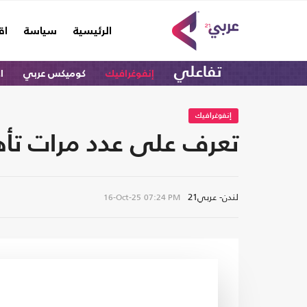
(current)
الرئيسية
سياسة
اق
تفاعلي
إنفوغرافيك
كوميكس عربي
اخ
إنفوغرافيك
تعرف على عدد مرات تأهل 
لندن- عربي21
16-Oct-25
07:24 PM