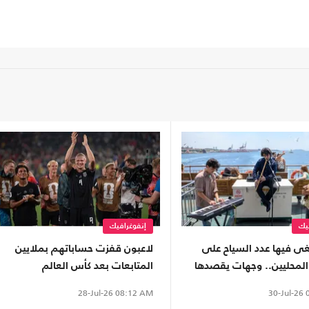
يك
إنفوغرافيك
ى فيها عدد السياح على
لاعبون قفزت حساباتهم بملايين
المحليين.. وجهات يقصدها
المتابعات بعد كأس العالم
 سنويا (إنفوغراف)
(إنفوغراف)
30-Jul-26
0
28-Jul-26
08:12 AM