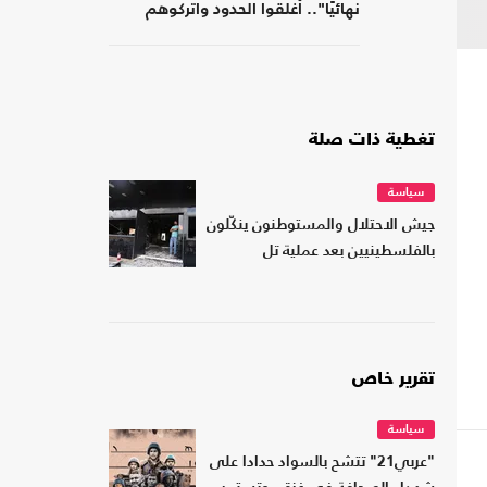
نهائيًا".. أغلقوا الحدود واتركوهم
لمصر
تغطية ذات صلة
سياسة
جيش الاحتلال والمستوطنون ينكّلون
بالفلسطينيين بعد عملية تل
تقرير خاص
سياسة
"عربي21" تتشح بالسواد حدادا على