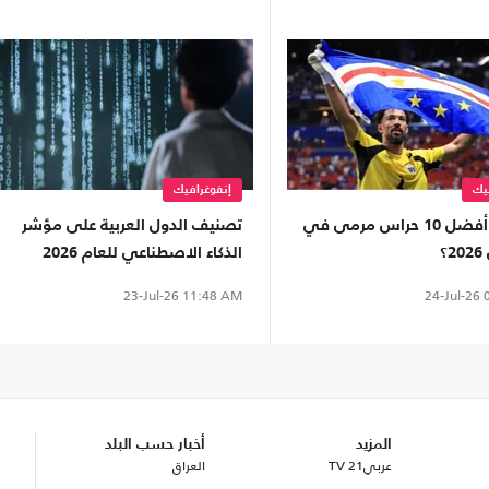
يك
إنفوغرافيك
من هم أفضل 10 حراس مرمى في
تصنيف الدول العربية على مؤشر
؟
الذكاء الاصطناعي للعام 2026
(إنفوغراف)
24-Jul-26
0
23-Jul-26
11:48 AM
المزيد
أخبار حسب البلد
عربي21 TV
العراق