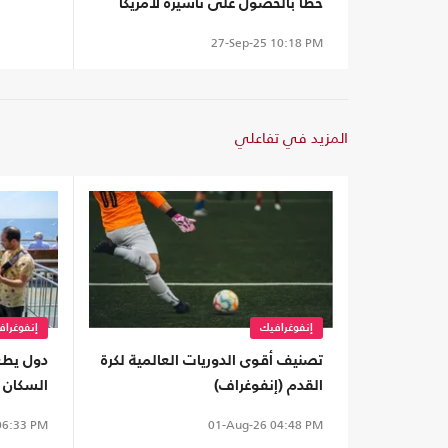
حظا بالحصول على تأشيرة لأمريكا
(إنفوغراف)
27-Sep-25
10:18 PM
المزيد في تفاعلي
إنفوغرافيك
إنفوغراف
تصنيف أقوى الدوريات العالمية لكرة
دول يطغ
القدم (إنفوغراف)
السكان 
الملايين
6:33 PM
01-Aug-26
04:48 PM