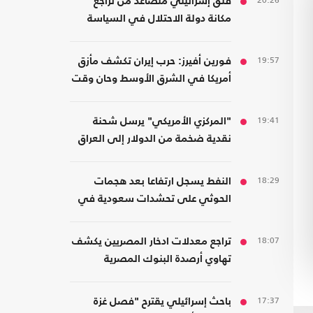
20:26
قلق إسرائيلي متصاعد من تراجع
مكانة دولة الاحتلال في السياسة
الأمريكية
19:57
فورين أفيرز: حرب إيران تكشف مأزق
أمريكا في الشرق الأوسط وحان وقت
الانسحاب
19:41
"المركزي الأمريكي" يرسل شحنة
نقدية ضخمة من الدولار إلى العراق
18:29
النفط يسجل ارتفاعا بعد هجمات
الحوثي على تحشدات سعودية في
اليمن
18:07
تراجع معدلات ادخار المصريين يكشف
تهاوي أرصدة البنوك المصرية
17:37
باحث إسرائيلي يقترح "فصل غزة