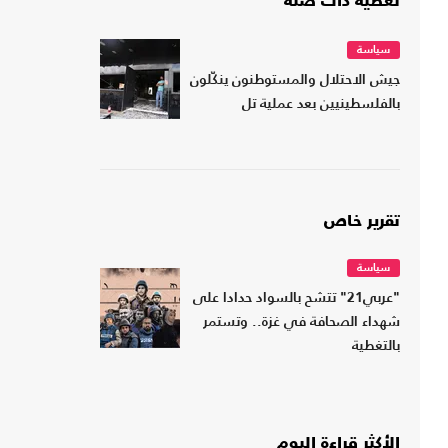
تغطية ذات صلة
سياسة
جيش الاحتلال والمستوطنون ينكّلون
بالفلسطينيين بعد عملية تل
تقرير خاص
سياسة
"عربي21" تتشح بالسواد حدادا على
شهداء الصحافة في غزة.. وتستمر
بالتغطية
الأكثر قراءة اليوم