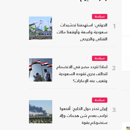
سياسة
1
الحوثي: استهدفنا تحشيدات
سعودية واسعة وأوقعنا مئات
القتلى والجرحى
سياسة
2
لماذا تتردد مصر في الانضمام
لتحالف بحري تقوده السعودية
وتغيب عنه الإمارات؟
سياسة
3
إيران تحذر دول الخليج: أقنعوا
ترامب بعدم شن هجمات وإلا
سنضربكم بقوة