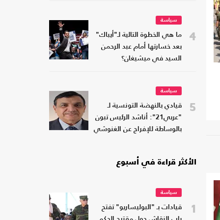
سياسة
4
ما هي الخطوة التالية لـ"أيباك"
بعد خسارتها أمام عبد الرحمن
السيد في ميشيغان؟
سياسة
5
قيادي بالنهضة التونسية لـ
"عربي21": أناشد الرئيس تبون
بالوساطة للإفراج عن الغنوشي
الأكثر قراءة في أسبوع
سياسة
1
قيادات بـ "البوليساريو" تفتح
باب النقاش حول مقترح الحكم