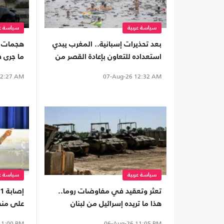
سياسة عربية
سياسة عر
بعد تحذيرات إسبانية.. المغرب يبدي
هجمات ا
استعداده للتعاون بإعادة القصر من
ما جرى 
سبتة
الضفة
2:27 AM
07-Aug-26
12:32 AM
سياسة عربية
سياسة عر
تعثر وتعقيد في مفاوضات روما..
هذا ما تريده إسرائيل من لبنان
على منط
1:00 PM
06-Aug-26
11:05 PM