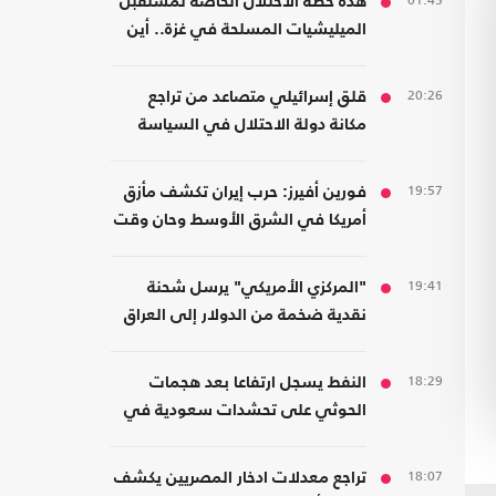
01:45
هذه خطة الاحتلال الخاصة لمستقبل
الميليشيات المسلحة في غزة.. أين
سيذهبون؟
20:26
قلق إسرائيلي متصاعد من تراجع
مكانة دولة الاحتلال في السياسة
الأمريكية
19:57
فورين أفيرز: حرب إيران تكشف مأزق
أمريكا في الشرق الأوسط وحان وقت
الانسحاب
19:41
"المركزي الأمريكي" يرسل شحنة
نقدية ضخمة من الدولار إلى العراق
18:29
النفط يسجل ارتفاعا بعد هجمات
الحوثي على تحشدات سعودية في
اليمن
18:07
تراجع معدلات ادخار المصريين يكشف