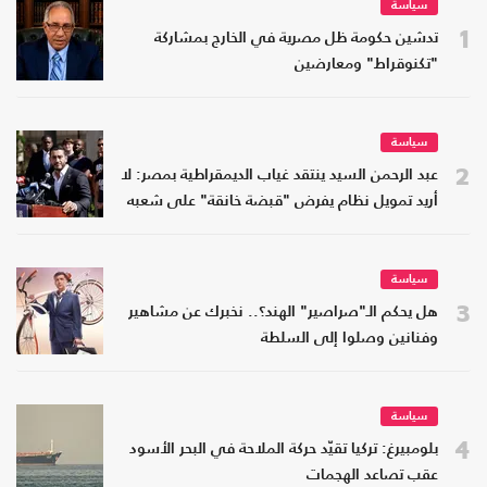
سياسة
1
تدشين حكومة ظل مصرية في الخارج بمشاركة
"تكنوقراط" ومعارضين
سياسة
2
عبد الرحمن السيد ينتقد غياب الديمقراطية بمصر: لا
أريد تمويل نظام يفرض "قبضة خانقة" على شعبه
سياسة
3
هل يحكم الـ"صراصير" الهند؟.. نخبرك عن مشاهير
وفنانين وصلوا إلى السلطة
سياسة
4
بلومبيرغ: تركيا تقيّد حركة الملاحة في البحر الأسود
عقب تصاعد الهجمات