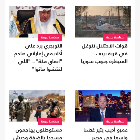
سياسة عربية
سياسة عربية
قوات الاحتلال تتوغل
التويجري يرد على
في قرية بريف
أكاديمي إماراتي هاجم
القنيطرة جنوب سوريا
"اتفاق مكة".. "اللي
اختشوا ماتوا"
سياسة عربية
سياسة عربية
عمرو أديب يثير غضبا
مستوطنون يهاجمون
واسعا في مصر
مسجدا بالضفة وجيش