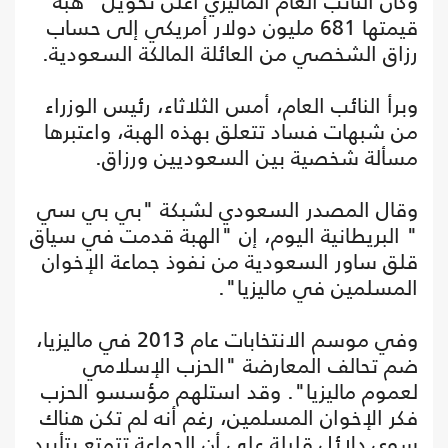
وكان النائب العام الماليزي أعلن تحويل "هبة"
قيمتها 681 مليون دولار أمريكي إلى حساب
رزاق الشخصي من العائلة المالكة السعودية.
وبرأ النائب العام، أمس الثلاثاء، رئيس الوزراء
من شبهات فساد تتعلق بهذه الهبة، واعتبرها
مسألة شخصية بين السعوديين ورزاق.
وقال المصدر السعودي لشبكة "بي بي سي
" البريطانية اليوم، إن "الهبة قدمت في سياق
قلق ساور السعودية من نفوذ جماعة الإخوان
المسلمين في ماليزيا".
وفي موسم الانتخابات عام 2013 في ماليزيا،
ضم تحالف المعارضة "الحزب الإسلامي
لعموم ماليزيا". وقد استلهم مؤسسو الحزب
فكر الإخوان المسلمين، رغم أنه لم تكن هناك
سوى دلائل قليلة على أن الجماعة تتمتع بتأييد