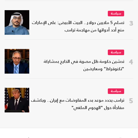
سياسة
3
تسلم 5 ملايين دولار.. البيت الأبيض: على الإمارات
منع أحد أدواتها من مهاجمة ترامب
سياسة
4
تدشين حكومة ظل مصرية في الخارج بمشاركة
"تكنوقراط" ومعارضين
سياسة
5
ترامب يحدد موعد بدء المفاوضات مع إيران.. ويكشف
مفاجأة حول "الهجوم الملغي"