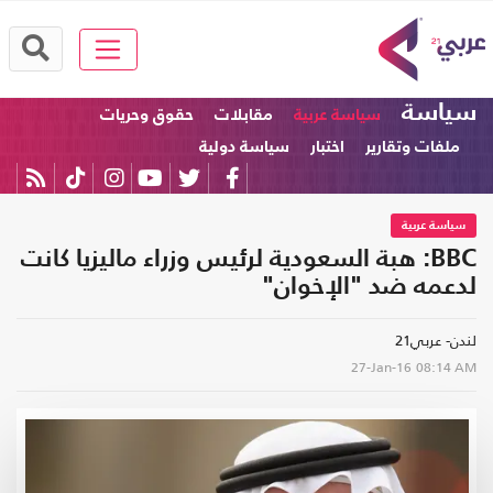
سياسة
سياسة عربية
مقابلات
حقوق وحريات
ملفات وتقارير
اختبار
سياسة دولية
سياسة عربية
BBC: هبة السعودية لرئيس وزراء ماليزيا كانت
لدعمه ضد "الإخوان"
لندن- عربي21
27-Jan-16
08:14 AM