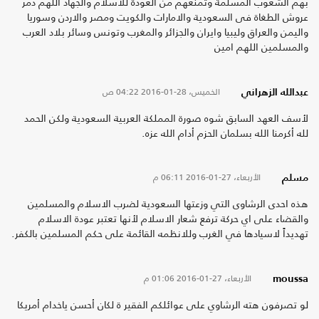
بهم الشعوب المسلمة وتمنعهم من العودة للاسلام والجهاد اللهم دمر
عروش الطغاة فى السعودية والامارات والكويت ومصر والاردن وسوريا
واليمن والعراق وليبيا وايران والجزائر والمغرب وتونس وسائر بلاد العرب
والمسلمين اللهم امين
الخميس، 28-01-2016
04:22 ص
عبدالله الزهراني
لأسف العهد السابق شوه صورة المملكة العربية السعودية ولكن الحمد
لله أكرمنا الله بسلمان الحزم أدام الله عزه.
الأربعاء، 27-01-2016
06:11 م
مسلم
هذه احدى الرشاوى التي وزعتها السعودية لضرب الاسلام والمسلمين
والقضاء على اي حركة ترفع شعار الاسلام لأنها تعتبر عودة الاسلام
تهديداً لاسيادها في الغرب وللانظمه القائمة على حكم المسلمين بالكفر.
الأربعاء، 27-01-2016
01:06 م
moussa
لو تصرفون هته الرشاوي على عوائلكم الفقير ة لكان أحسن ياخدام أمريكا