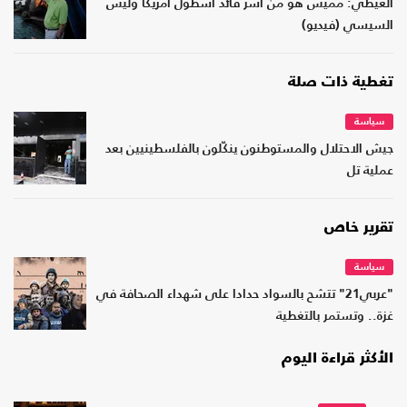
الغيطي: مميش هو من أسر قائد أسطول أمريكا وليس
السيسي (فيديو)
تغطية ذات صلة
سياسة
جيش الاحتلال والمستوطنون ينكّلون بالفلسطينيين بعد
عملية تل
تقرير خاص
سياسة
"عربي21" تتشح بالسواد حدادا على شهداء الصحافة في
غزة.. وتستمر بالتغطية
الأكثر قراءة اليوم