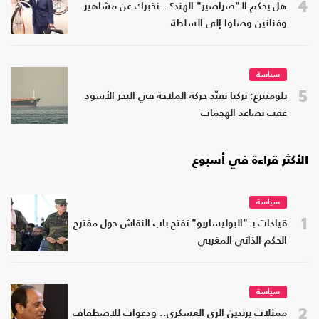
4
هل يحكم الـ"صراصير" الهند؟.. نخبرك عن مشاهير
وفنانين وصلوا إلى السلطة
سياسة
5
بلومبيرغ: تركيا تقيّد حركة الملاحة في البحر الأسود
عقب تصاعد الهجمات
الأكثر قراءة في أسبوع
سياسة
1
قيادات بـ "البوليساريو" تفتح باب النقاش حول مقترح
الحكم الذاتي المغربي
سياسة
2
ممثلات يرتدين الزي العسكري.. ودعوات للاصطفاف