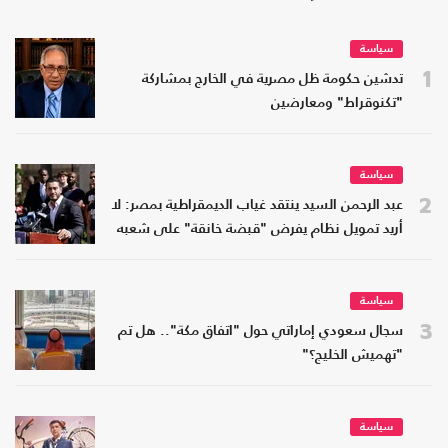
سياسة
1
تدشين حكومة ظل مصرية في الخارج بمشاركة
"تكنوقراط" ومعارضين
سياسة
2
عبد الرحمن السيد ينتقد غياب الديمقراطية بمصر: لا
أريد تمويل نظام يفرض "قبضة خانقة" على شعبه
سياسة
3
سجال سعودي إماراتي حول "اتفاق مكة".. هل تم
"تهميش الخليج؟"
سياسة