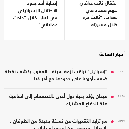
اعتقال نائب عراقي
إصابة أحد جنود
بتهم فساد في
الاحتلال الإسرائيلي
بغداد.. "ثالث مرة
في لبنان خلال "حادث
خلال مسيرته
عملياتي"
السياسية"
أخبار الساعة
21:22
"إسرائيل" تراقب أزمة سبتة.. المغرب يكشف نقطة
ضعف أوروبا على حدودها مع أفريقيا
21:20
فيدان يؤكد رغبة دول أخرى بالانضمام إلى اتفاقية
مكة للدفاع المشترك
20:19
مع تزايد التقديرات عن نسخة جديدة من الطوفان..
الاحتلال متخوف من استهداف إيلات