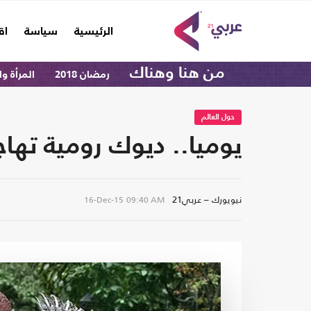
(current)
الرئيسية
سياسة
اق
من هنا وهناك
رمضان 2018
المرأة و
حول العالم
يوميا.. ديوك رومية تهاج
نيويورك – عربي21
16-Dec-15
09:40 AM