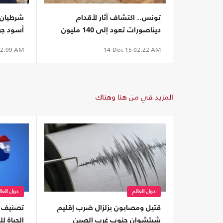
تونس.. اكتشاف آثار لأقدام
شرطيان أ
ديناصورات تعود إلى 140 مليون
أسود جري
سنة
2:09 AM
14-Dec-15
02:22 AM
المزيد في من هنا وهناك
حول العالم
حول العا
قتيل ومصابون بزلزال ضرب إقليم
تصنيف ا
شيتشوان جنوب غرب الصين
الحياة للعام 2026 (