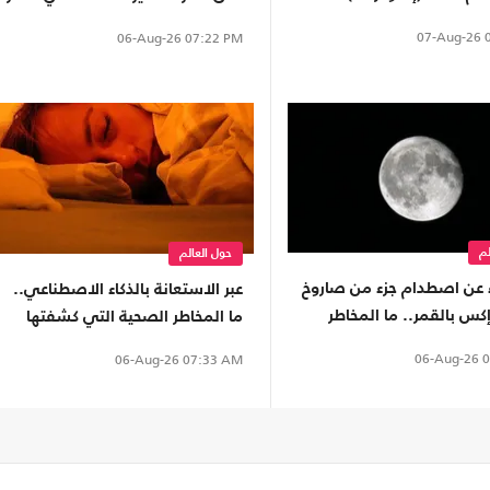
07-Aug-26
0
06-Aug-26
07:22 PM
لم
حول العالم
ء عن اصطدام جزء من صاروخ
عبر الاستعانة بالذكاء الاصطناعي..
س بالقمر.. ما المخاطر
ما المخاطر الصحية التي كشفتها
رض؟
دراسات النوم؟
06-Aug-26
0
06-Aug-26
07:33 AM