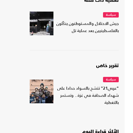
تغطية ذات صلة
سياسة
جيش الاحتلال والمستوطنون ينكّلون
بالفلسطينيين بعد عملية تل
تقرير خاص
سياسة
"عربي21" تتشح بالسواد حدادا على
شهداء الصحافة في غزة.. وتستمر
بالتغطية
الأكثر قراءة اليوم