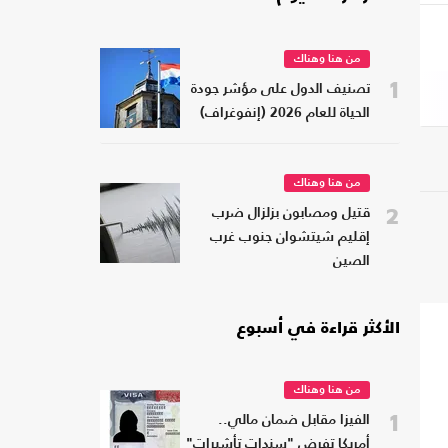
من هنا وهناك
1
تصنيف الدول على مؤشر جودة
الحياة للعام 2026 (إنفوغراف)
من هنا وهناك
2
قتيل ومصابون بزلزال ضرب
إقليم شيتشوان جنوب غرب
الصين
الأكثر قراءة في أسبوع
من هنا وهناك
1
الفيزا مقابل ضمان مالي..
أمريكا تفرض "سندات تأشيرات"