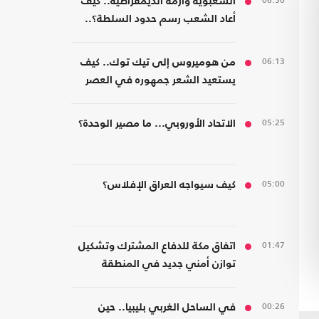
06:50
الشعبوية وأزمة الديمقراطية.. كيف
أعاد الشعب رسم حدود السلطة؟..
كتاب جديد
06:13
من هوميروس إلى تيك توك.. كيف
يستعيد الشعر جمهوره في العصر
الرقمي؟
05:25
الاتحاد الأوروبي... ما مصير الوحدة؟
05:00
كيف سيواجه العراق الإفلاس؟
01:47
اتفاق مكة للدفاع المشترك وتشكيل
توازن أمني جديد في المنطقة
00:26
في الساحل الغربي بليبيا.. حين