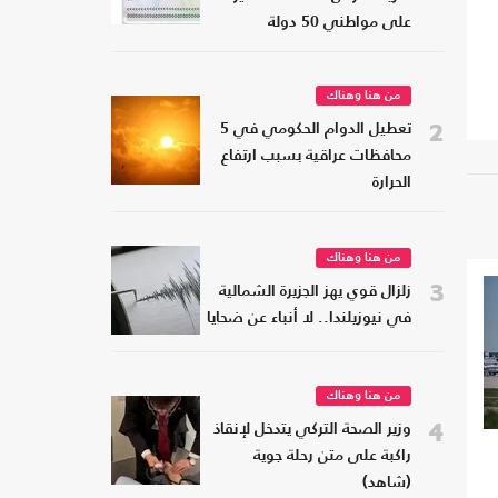
على مواطني 50 دولة
من هنا وهناك
2
تعطيل الدوام الحكومي في 5
محافظات عراقية بسبب ارتفاع
الحرارة
من هنا وهناك
3
زلزال قوي يهز الجزيرة الشمالية
في نيوزيلندا.. لا أنباء عن ضحايا
من هنا وهناك
4
وزير الصحة التركي يتدخل لإنقاذ
راكبة على متن رحلة جوية
(شاهد)