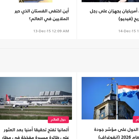
مريكيان يجهزان على رجل
أين اختفى الفستان الذي حير
ح (فيديو)
الملايين في العالم؟
14-Dec-15
1
13-Dec-15
12:09 AM
لم
حول العالم
لدول على مؤشر جودة
ألمانيا تفتح تحقيقا أمنيا بعد العثور
إنفوغراف)
على طائرة مسيرة مفخخة في مطار