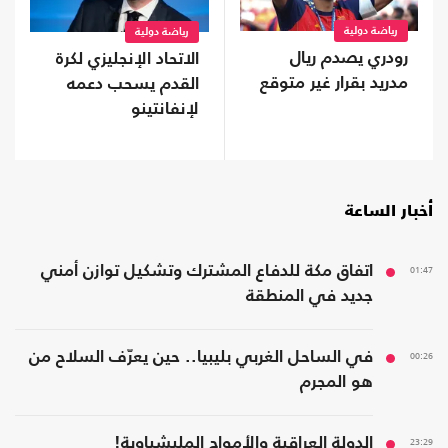
رياضة دولية
رياضة دولية
رودري يصدم ريال
الاتحاد الإنجليزي لكرة
مدريد بقرار غير متوقع
القدم يسحب دعمه
لإنفانتينو
أخبار الساعة
01:47
اتفاق مكة للدفاع المشترك وتشكيل توازن أمني
جديد في المنطقة
00:26
في الساحل الغربي بليبيا.. حين يعرّف السلاح من
هو المجرم
23:29
الدولة العراقية والأمواج المليشياوية!