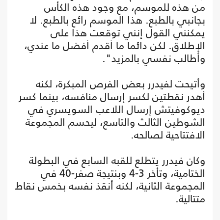
من هذه للموسم، مع وجود هذه الكأس
بجانبي بالطبع. هذا الموسم رائع بالطبع. لا
يمكنني القول إنني توقعت هذا على
الإطلاق. لكن دائما ما أقدم أفضل ما عندي،
وأطالب نفسي بالمزيد".
وأتيحت لفيدرر بعض الفرص المبكرة، لكنه
أهدر نقطتين لكسر إرسال منافسه، بينما كسر
ديوكوفيتش إرسال اللاعب السويسري في
الشوطين الثالث والتاسع، ليحسم المجموعة
الافتتاحية لصالحه.
وكان فيدرر يتطلع للقبه السابع في البطولة
الختامية، وتأخر 3-4 وبنتيجة صفر-40 في
المجموعة الثانية، لكنه أنقذ نفسه بخمس نقاط
متتالية.