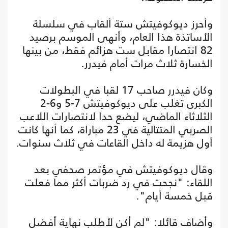
وأحرز ديوكوفيتش ستة ألقاب في سلسلة
الأساتذة هذا العام، وأنهى الموسم برصيد
82 انتصارا مقابل ست هزائم فقط، من بينها
الخسارة ثلاث مرات أمام فيدرر.
وكان فيدرر صاحب 17 لقبا في البطولات
الكبرى تغلب على ديوكوفيتش 7-5 و6-2
الثلاثاء الماضي، ليضع حدا لانتصارات اللاعب
الصربي المتتالية في 23 مباراة، كما أنها كانت
أول هزيمة له داخل القاعات في ثلاث سنوات.
وقال ديوكوفيتش في مؤتمر صحفي بعد
اللقاء: "نجحت في رد ضربات أكثر مما فعلت
قبل خمسة أيام".
وأضاف قائلا: "لم أكن لأطلب نهاية أفضل