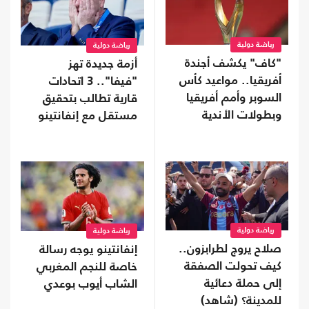
رياضة دولية
رياضة دولية
"كاف" يكشف أجندة
أزمة جديدة تهز
أفريقيا.. مواعيد كأس
"فيفا".. 3 اتحادات
السوبر وأمم أفريقيا
قارية تطالب بتحقيق
وبطولات الأندية
مستقل مع إنفانتينو
رياضة دولية
رياضة دولية
صلاح يروج لطرابزون..
إنفانتينو يوجه رسالة
كيف تحولت الصفقة
خاصة للنجم المغربي
إلى حملة دعائية
الشاب أيوب بوعدي
للمدينة؟ (شاهد)