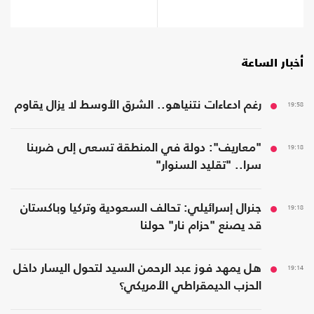
أخبار الساعة
19:58
رغم ادعاءات نتنياهو.. الشرق الأوسط لا يزال يقاوم
19:18
"معاريف": دولة في المنطقة تسعى إلى ضربنا
سرا.. "تقليد السنوار"
19:18
جنرال إسرائيلي: تحالف السعودية وتركيا وباكستان
قد يصنع "حزام نار" حولنا
19:14
هل يمهد فوز عبد الرحمن السيد لتحول اليسار داخل
الحزب الديمقراطي الأمريكي؟