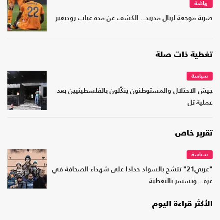
رياضة
ضربة موجعة لريال مدريد.. الكشف عن مدة غياب روديغيز
تغطية ذات صلة
سياسة
جيش الاحتلال والمستوطنون ينكّلون بالفلسطينيين بعد
عملية تل
تقرير خاص
سياسة
"عربي21" تتشح بالسواد حدادا على شهداء الصحافة في
غزة.. وتستمر بالتغطية
الأكثر قراءة اليوم