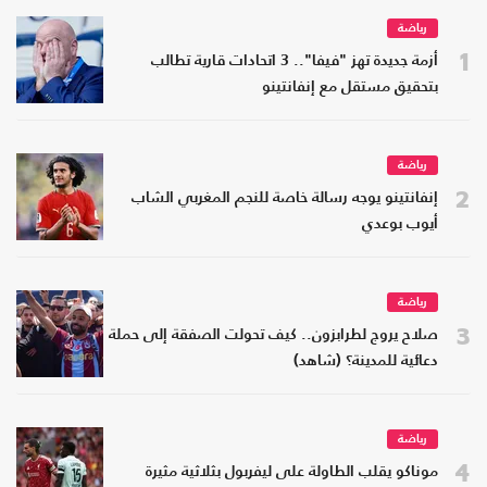
رياضة
1
أزمة جديدة تهز "فيفا".. 3 اتحادات قارية تطالب
بتحقيق مستقل مع إنفانتينو
رياضة
2
إنفانتينو يوجه رسالة خاصة للنجم المغربي الشاب
أيوب بوعدي
رياضة
3
صلاح يروج لطرابزون.. كيف تحولت الصفقة إلى حملة
دعائية للمدينة؟ (شاهد)
رياضة
4
موناكو يقلب الطاولة على ليفربول بثلاثية مثيرة