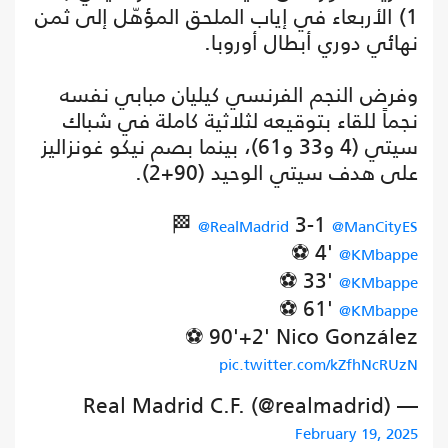
1) الأربعاء في إياب الملحق المؤهّل إلى ثمن
نهائي دوري أبطال أوروبا.
وفرض النجم الفرنسي كيليان مبابي نفسه
نجماً للقاء بتوقيعه لثلاثية كاملة في شباك
سيتي (4 و33 و61)، بينما بصم نيكو غونزاليز
على هدف سيتي الوحيد (90+2).
🏁
3-1
@RealMadrid
@ManCityES
⚽ 4'
@KMbappe
⚽ 33'
@KMbappe
⚽ 61'
@KMbappe
⚽ 90'+2' Nico González
pic.twitter.com/kZfhNcRUzN
— Real Madrid C.F. (@realmadrid)
February 19, 2025