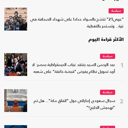
سياسة
"عربي21" تتشح بالسواد حدادا على شهداء الصحافة في
غزة.. وتستمر بالتغطية
الأكثر قراءة اليوم
سياسة
1
عبد الرحمن السيد ينتقد غياب الديمقراطية بمصر: لا
أريد تمويل نظام يفرض "قبضة خانقة" على شعبه
سياسة
2
سجال سعودي إماراتي حول "اتفاق مكة".. هل تم
"تهميش الخليج؟"