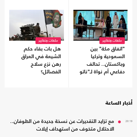
ملفات وتقارير
ملفات وتقارير
"اتفاق مكة" بين
هل بات بقاء حكم
السعودية وتركيا
الشيعة في العراق
وباكستان.. تحالف
رهن نزع سلاح
دفاعي أم نواة لـ"ناتو
الفصائل؟
إسلامي"؟
أخبار الساعة
20:19
مع تزايد التقديرات عن نسخة جديدة من الطوفان..
الاحتلال متخوف من استهداف إيلات