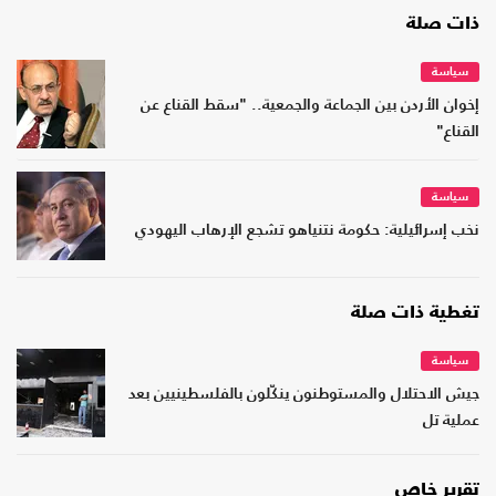
ذات صلة
سياسة
إخوان الأردن بين الجماعة والجمعية.. "سقط القناع عن
القناع"
سياسة
نخب إسرائيلية: حكومة نتنياهو تشجع الإرهاب اليهودي
تغطية ذات صلة
سياسة
جيش الاحتلال والمستوطنون ينكّلون بالفلسطينيين بعد
عملية تل
تقرير خاص