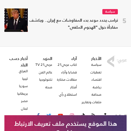
سياسة
5
ترامب يحدد موعد بدء المفاوضات مع إيران.. ويكشف
مفاجأة حول "الهجوم الملغي"
الأخبار
آراء
المزيد
أخبار حسب
سياسة
كتاب عربي21
عربي21 TV
البلد
العراق
تغطيات
قضايا وآراء
عالم الفن
ليبيا
اقتصاد
مقالات مختارة
تكنولوجيا
سوريا
رياضة
أفكار
صحة
بريطانيا
صحافة
استطلاع رأي
مصر
ملفات وتقارير
لبنان
تابعنا على
هذا الموقع يستخدم ملف تعريف الارتباط