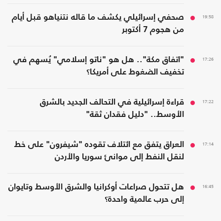
19:58
صحفي إسرائيلي يكشف ما قاله نتنياهو قبل أيام
من هجوم 7 أكتوبر
17:26
"اتفاق مكة".. هل هو "ناتو إسلامي" يُسهم في
تخفيف الضغوط على أمريكا؟
17:22
قراءة إسرائيلية في التحالف الجديد بالشرق
الأوسط.. "دليل فقدان ثقة"
17:14
العراق يتفق مع ائتلاف تقوده "شيفرون" على خط
لنقل النفط إلى موانئ سوريا والأردن
16:45
هل تتحول صراعات أوكرانيا والشرق الأوسط وتايوان
إلى حرب عالمية واحدة؟