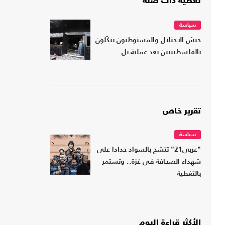
تغطية ذات صلة
سياسة
جيش الاحتلال والمستوطنون ينكّلون
بالفلسطينيين بعد عملية تل
تقرير خاص
سياسة
"عربي21" تتشح بالسواد حدادا على
شهداء الصحافة في غزة.. وتستمر
بالتغطية
الأكثر قراءة اليوم