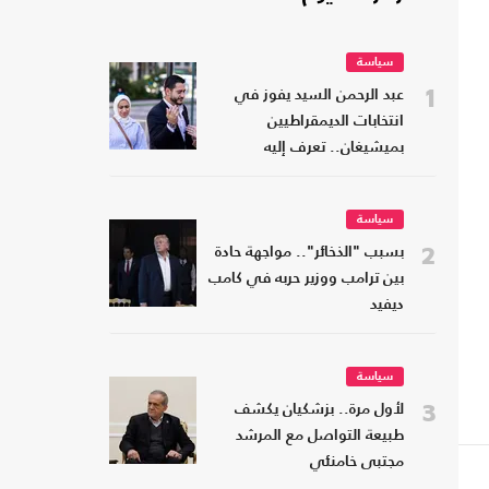
سياسة
1
عبد الرحمن السيد يفوز في
انتخابات الديمقراطيين
بميشيغان.. تعرف إليه
سياسة
2
بسبب "الذخائر".. مواجهة حادة
بين ترامب ووزير حربه في كامب
ديفيد
سياسة
3
لأول مرة.. بزشكيان يكشف
طبيعة التواصل مع المرشد
مجتبى خامنئي