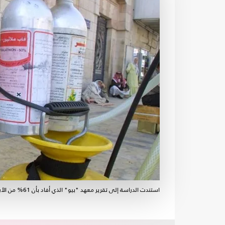
استندت الدراسة إلى تقرير معهد "بيو" الذي أفاد بأن 61% من الأردنيين أوضاعهم الاقتصادية سيئة - أ ف ب