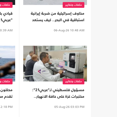
ملفات وتقارير
ملفات وت
مخاوف إسرائيلية من ضربة إيرانية
قيادي با
استباقية في البحر.. كيف يستعد
الاحتلال لها؟
بالوساط
0:39 AM
06-Aug-26
10:48 AM
ملفات وتقارير
ملفات وت
مسؤول فلسطيني لـ"عربي21":
مختبرات غزة على حافة الانهيار..
تقدم مص
نقص 86 بالمئة من المستلزمات
المرور ع
2:18 PM
05-Aug-26
03:03 PM
الطبية