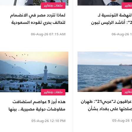
قارير
ملفات وتقارير
لنهضة التونسية لـ
لماذا تتردد مصر في الانضمام
"عربي21": أناشد الرئيس تبون
لتحالف بحري تقوده السعودية
ة للإفراج عن الغنوشي
وتغيب عنه الإمارات؟
06-Aug-26
1
06-Aug-26
07:15 AM
قارير
ملفات وتقارير
محللون عراقيون لـ"عربي21": طهران
هذه أبرز 5 عواصم استضافت
لحتها على بغداد بشأن
مفاوضات دولية مصيرية.. بينها
بر هرمز رغم الروابط الوثيقة
عربية
05-Aug-26
1
05-Aug-26
12:10 PM