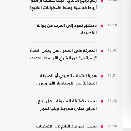
12:40
رغم تراجع الإنتاج.. كيف حققت أرامكو
أرباحا قياسية وسط اضطرابات الخليج؟
12:10
دمشق تعود إلى العرب من بوابة
القصيدة
12:02
المعركة على الممر.. هل يمكن إقصاء
"إسرائيل" عن الشرق الأوسط الجديد؟
11:51
هجرة الشباب العربي أو الصيغة
المحدثة من الاستعمار الأوروبي..
قراءة في كتاب
11:42
بسبب ضائقة السيولة.. هل يتبع
العراق خُطى فنزويلا ويلجأ لطبع
العملة رغم مخاطرها؟
11:38
نسب المولود الناتج عن الاغتصاب