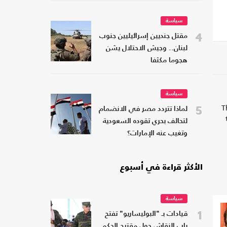
سياسة
4
مقتل جنديين إسرائيليين جنوب
لبنان.. وجيش الاحتلال يشن
هجوما مكثفا
سياسة
T
5
لماذا تتردد مصر في الانضمام
لتحالف بحري تقوده السعودية
وتغيب عنه الإمارات؟
الأكثر قراءة في أسبوع
سياسة
1
قيادات بـ "البوليساريو" تفتح
باب النقاش حول مقترح الحكم