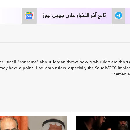
تابع آخر الأخبار على جوجل نيوز
he Israeli "concerns" about Jordan shows how Arab rulers are shortsi
they have a point. Had Arab rulers, especially the Saudis/GCC imple
Yemen an