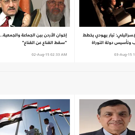
إسرائيلي: تيار يهودي يخطط
إخوان الأردن بين الجماعة والجمعية..
 وتأسيس دولة التوراة
"سقط القناع عن القناع"
03-Aug-15
1
02-Aug-15
02:33 AM