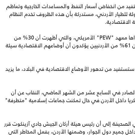
فيد من انخفاض أسعار النفط والمساعدات الخارجية وتعاظم
لة للطيار الأردني، مستدركة بأن هذه الظروف تخدم النظام
الاقتصادية.
واستند المركز إلى معطيات الدراسة التي أجراها معهد "PEW" الأمريكي، والتي أظهرت أن 30% من
الشباب الأردني عاطل عن العمل، في حين أن 61% من الأردنيين يؤكدون أن أوضاعهم الاقتصادية سيئة
 ستستفيد من تدهور الأوضاع الاقتصادية في البلاد، ما يزيد
ادر في السابع عشر من الشهر الماضي، النقاب عن أن
يا داخل الأردن في حال تمكنت جماعات إسلامية "متطرفة"
ي الصحيفة إلى أن رئيس هيئة أركان الجيش جادي آزينكوت قرر
خل جميع دول الجوار، وضمنها الأردن، بفعل المخاطر التي