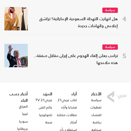
سياسة
4
هل انهارت التهدئة السعودية الإماراتية؟ تراشق
إعلامي واتهامات جديدة
سياسة
5
ترامب يعلن إلغاء الهجوم على إيران مقابل صفقة..
هذه ملامحها
الأخبار
آراء
المزيد
أخبار حسب
سياسة
كتاب عربي21
عربي21 TV
البلد
العراق
تغطيات
قضايا وآراء
عالم الفن
ليبيا
اقتصاد
مقالات مختارة
تكنولوجيا
سوريا
رياضة
أفكار
صحة
بريطانيا
صحافة
استطلاع رأي