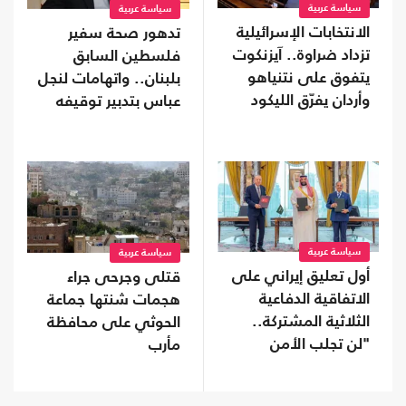
سياسة عربية
سياسة عربية
الانتخابات الإسرائيلية
تدهور صحة سفير
تزداد ضراوة.. آيزنكوت
فلسطين السابق
يتفوق على نتنياهو
بلبنان.. واتهامات لنجل
وأردان يفرّق الليكود
عباس بتدبير توقيفه
سياسة عربية
سياسة عربية
أول تعليق إيراني على
قتلى وجرحى جراء
الاتفاقية الدفاعية
هجمات شنتها جماعة
الثلاثية المشتركة..
الحوثي على محافظة
"لن تجلب الأمن
مأرب
للسعودية"