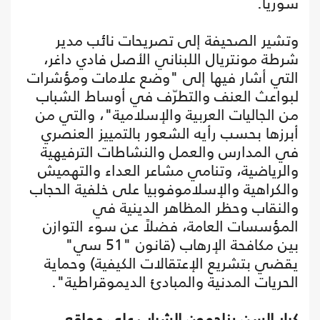
سوريا.
وتشير الصحيفة إلى تصريحات نائب مدير
شرطة مونتريال اللبناني الأصل فادي داغر،
التي أشار فيها إلى "وضع علامات ومؤشرات
لبواعث العنف والتطرّف في أوساط الشباب
من الجاليات العربية والإسلامية"، والتي من
أبرزها بحسب رأيه الشعور بالتمييز العنصري
في المدارس والعمل والنشاطات الترفيهية
والرياضية، وتنامي مشاعر العداء والتهميش
والكراهية والإسلاموفوبيا على خلفية الحجاب
والنقاب وحظر المظاهر الدينية في
المؤسسات العامة، فضلاً عن سوء التوازن
بين مكافحة الإرهاب (قانون "51 سي"
يقضي بتشريع الإعتقالات الكيفية) وحماية
الحريات المدنية والمبادئ الديموقراطية".
كبار السن يزاحمون الشباب على مواقع