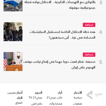
3
بالتوازي مع التهديدات الخارجية.. الاحتلال يواجه قنبلة
ديموغرافية موقوتة
صحافة
4
هذه خطة الاحتلال الخاصة لمستقبل الميليشيات
المسلحة في غزة.. أين سيذهبون؟
صحافة
5
صحيفة: قطر لعبت دورا مهما في إقناع ترامب بوقف
الهجوم على إيران
الأخبار
آراء
المزيد
أخبار حسب
سياسة
كتاب عربي21
عربي21 TV
البلد
العراق
تغطيات
قضايا وآراء
عالم الفن