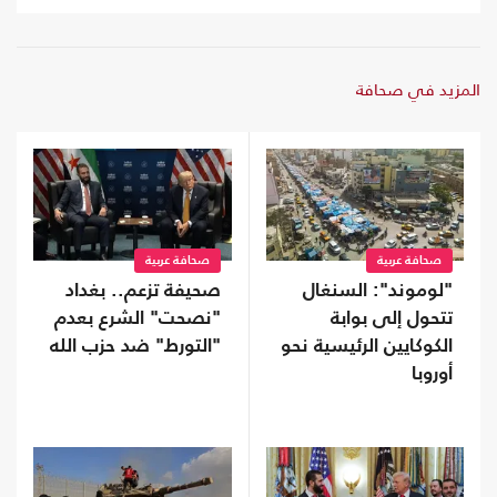
المزيد في صحافة
صحافة عربية
صحافة عربية
"لوموند": السنغال
صحيفة تزعم.. بغداد
تتحول إلى بوابة
"نصحت" الشرع بعدم
الكوكايين الرئيسية نحو
"التورط" ضد حزب الله
أوروبا