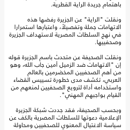
باهتمام جريدة الراية القطرية.
ونقلت "الراية" عن الجزيرة رفضها هذه
الاتهامات جملة وتفصيلاً، واعتبارها استمرارا
في نهج السلطات المصرية لاستهداف الجزيرة
وصحفييها.
ونقلت الصحيفة عن متحدث باسم الجزيرة قوله
إن "الاتهامات ضد الزميل أمين جاب الله، وهو
من أهم الصحفيين المخضرمين بالعالم
العربي، تكشف مدى خطورة تسييس القضاء
واستخدامه أداة لترويع الصحفيين لمنعهم من
القيام بواجبهم المهني".
وبحسب الصحيفة، فقد جددت شبكة الجزيرة
الإعلامية دعوتها للسلطات المصرية بالكف عن
سياسة الاغتيال المعنوي للصحفيين ومحاولة