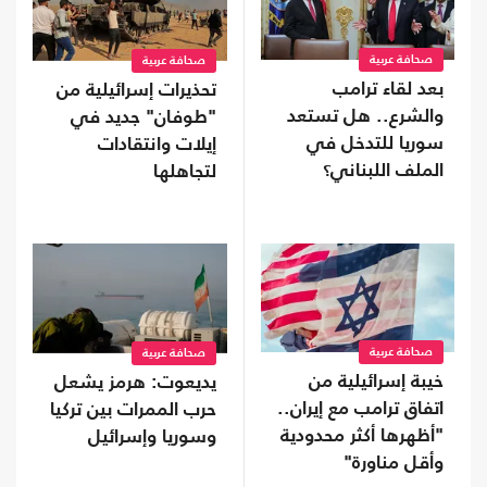
صحافة عربية
صحافة عربية
بعد لقاء ترامب
تحذيرات إسرائيلية من
والشرع.. هل تستعد
"طوفان" جديد في
سوريا للتدخل في
إيلات وانتقادات
الملف اللبناني؟
لتجاهلها
صحافة عربية
صحافة عربية
خيبة إسرائيلية من
يديعوت: هرمز يشعل
اتفاق ترامب مع إيران..
حرب الممرات بين تركيا
"أظهرها أكثر محدودية
وسوريا وإسرائيل
وأقل مناورة"