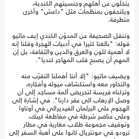
يتخلّون عن أهلهم وجنسيتهم الكندية،
ويلتحقون بمنظمات مثل "داعش" وأخرى
متطرفة.
وتنقل الصحيفة عن المدوّن الكندي إيف ماثيو
قوله: "بالغنا كثيرا في أدبيات الهجرة وقلنا إنه
لا أهمية للون والعرق والدين والثقافة، بل إن
المهم أن يصبح قلب المهاجر كنديا".
ويضيف ماتيو: "إلا أننا أهملنا التقرّب منه
والتحاور معه واستكشاف ميوله وأفكاره،
وتركناه فريسة لتحريض أئمة مساجد إلى أن
وصل الإرهاب الى عقر دارنا". في إشارة إلى
الهجوم على البرلمان الفيديرالي في أوتاوا
وعلى عناصر شرطة في مقاطعة كيبك،
وتوقيف مجموعة طلاب مغاربة في مطار
ترودو في مونتريال كانوا على أهبة السفر إلى