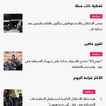
تغطية ذات صلة
سياسة
جيش الاحتلال والمستوطنون ينكّلون بالفلسطينيين بعد
عملية تل
تقرير خاص
سياسة
"عربي21" تتشح بالسواد حدادا على شهداء الصحافة في
غزة.. وتستمر بالتغطية
الأكثر قراءة اليوم
صحافة
1
هذه خطة الاحتلال الخاصة لمستقبل الميليشيات
المسلحة في غزة.. أين سيذهبون؟