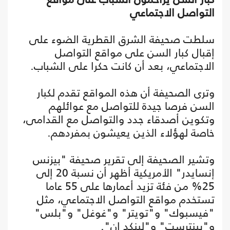
التواصل الاجتماعي
سلطت صحيفة الشرق القطرية الضوء على
إقبال كبار السن على مواقع التواصل
الاجتماعي، بعد أن كانت حكرا على الشباب.
وترى الصحيفة أن هذه المواقع تقدم لكبار
السن فرصا جيدة للتواصل مع عوائلهم
وتكوين أصدقاء جدد والتواصل مع القدامى،
خاصة لهؤلاء الذين يعيشون بمفردهم.
وتشير الصحيفة إلى تقرير صحيفة "بيزنس
إنسايدر" الأمريكية أظهر أن نسبة 20 إلى
25% من فئة تزيد أعمارها على 55 عاما
تستخدم مواقع التواصل الاجتماعي، مثل
"فيسبوك" و"تويتر" و"غوغل" و"بلس"
و"بينترست" و"لينكد إن".