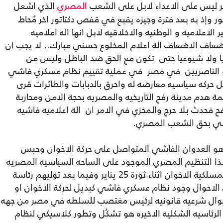
ر ليس على الاعداء لابل على الشعب
الذي اشعل
المصري
ص من دكتاتور وإذ به بعد فترة وجيزه يقبع في قفص دكتاتور اخر مُحاط
الاعلاميه و الوطنيه والاخلاقيه لابل انها اله اعلاميه
ضعاف الاضعاف الة اعلام المخلوع حسني مبارك.. لا يجب ان
صريا ولا شيوعيا حتى تكون مع الحق ضد الباطل وليس من
و الناصريين في مصر في عملية تقييم نظام عسكري فاشي
 حركه سياسيه معارضه له واحرق بالدبابات والطائرات قرى
 هدم مدينة رفح التاريخيه والمصريه بحجة الامن ومحاربة
 فحدث بلا حرج والمخزي في الامر ان الة اعلاميه فاشيه
سيسي بحق الشعب المصري.
هو العدوان الفاشي المتواصل على حركة الاخوان وحبس
ذا التنظيم المصري الموجود على الساحه السياسيه المصريه
منذ عقود من الزمن وايا كان نقدنا المشروع لمسلكية الاخوان اثناء ثورة 25 يناير وفيما بعد توليهم رئاسة
 الاحوال وجود نظام عسكري فاشي كبديل لحركة الاخوان او
احوال شرعيه قانونيه لرئيس مغتصب للسلطه في مصر من جهه
ت الرئاسيه الشكليه الاخيره هو تشكُل وتطور كلاسيكي لنظام