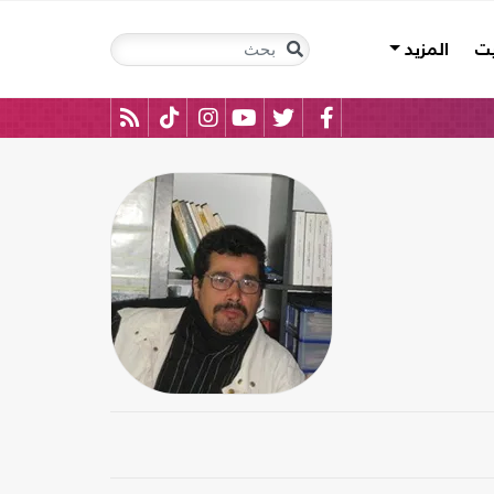
يت
المزيد