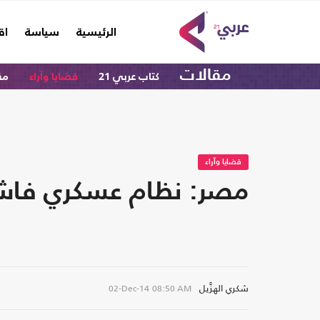
(current)
الرئيسية
سياسة
اق
مقالات
كتاب عربي 21
قضايا وآراء
مق
قضايا وآراء
مصر: نظام عسكري فا
شكري الهزَّيل
02-Dec-14
08:50 AM