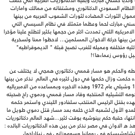
ز بها زعما وكذبا حسني مبارك وبقية الدكتاتوريات العربيه التي خلعت
ى النظام السعودي الدكتاتوري ومشتقاته من ممالك وامارات
وممول الثورات المضاده لثورات الشعوب العربيه من بينها
حسني مبارك لحما وعظما متمثلا في نظام السيسي التي
امريكيه اللتي تمددت اكثر من حجمها بكثير لتطلع علينا مؤخرا
بينها حركة الاخوان المسلمين... لاحظوا معنا ولسخرية
ائليه متخلفه وعميله للغرب تصبح قبلة " الديموقراطيه"
يل رؤوس زعماءها؟!
ه والحكم هو مسار قمعي دكتاتوري همجي لا يختلف عن
ه حكمت وزال حكمها في دول كثيره في العالم نذكر من بينها
احداث إيران عام 1953م وجواتيمالا عام 1945 وشيلي عام 1972 وهذه الاخيره وبمساعده من الامبرياليه
حكومه التشيليه المنتخبه وقاد مسار قمعي ودموي راح ضحيته
ده بقتل الرئيس المنتخب سلفادور الليندي واستمر حكمه
العدو الأول لشعبه الذي خلعه بعد مسار قتل دموي طويل ما
تهاء حقبة حكم بينوشيه بوقت كثير...شهد العالم دكتاتوريات
 ه الاوان في مصر نذكر من بين هذه الدكتاتوريات البائده :
 وتشاوشيسكو في رومانيا وسوموزاني في نيكاراجوا،