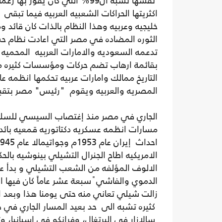
نفسها نسبة ال99% التي كان يفو
اكثريتها الحراكات الشعبيه العربيه فيما تبق
خليجيه وعربيه وهذا النظام بالذات كان قائد 
الثوره المضاده في مصر التي اعادت نظام 
تدعمه السعوديه والامارات العربيه المحميه ال
بقائمة ارهاب تضم حركات ومؤسسات كثيره من 
التاريخ ممالك وامارات عربيه تحكمها انظمه ع
المصريه والعربيه ويقوم "رئيس" مصر بتقب
الجاري في مصر منذ إغتصاب السيسي للسلط
مسارات انظمه عسكريه دكتاتوريه قمعيه بائد
الامريكيه اطاح الجنرال التشيلي بينوشيه بال
الالوف المؤلفه من الشعب التشيلي و بدأ عه
الدموي والفاشي ً سبعة عشر عاماً كان فيها 
زالت شيلي تعاني منه حتى يومنا هذا وبعد ان
كثيره تشبه الى حد بعيد المسار الجاري في هذ
سالازار في البرتغال، وفرانكو في إسبانيا،