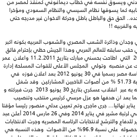
دني ويسوق نفسه في خطاب ديماغوغي كمنقذ لمصر من
هابيه كما يسوقها نظام السيسي والنظام السعودي ومؤخرا
ده.. الحق حق والباطل باطل وحركة الاخوان غير مدرجه حتى
 والغربيه !!
دان وذاكرة الشعب المصري والشعوب العربيه بكونه اكبر
 حقب سابقه للعالم العربي وهذا الجيش حظي بإحترام فائق
عبر مسلكيته المشرفه اثناء ثورة 25 يناير 2011 التي اطاحت بحسني مبارك بتاريخ 11.2.2011 واعلان عمر
 عن منصبه وتولي المجلس الأعلى للقوات المسلحة إدارة
شؤون البلاد ومن ثم تولي محمد مرسي رئاسة مصر رسميا في 30 يونيو 2012 بعد اعلان فوزه في
الانتخابات الرئاسيه في 24 يونيو 2012 بنسبة 51.73 % من أصوات الناخبين المشاركين وقد شغل
مرسي هذا المنصب لفتره وجيزه حتى الاطاحه به عبر انقلاب عسكري بتاريخ 30 يونيو 2013 جرت فبركته و
ما بعد ان هدفها هو عزل مرسي كرئيس منتخب وتنصيب
السيسي لاحقا رئيسا وإنهاء مطالب ثورة 25 يناير نهائيا... جرى ماجرى وتم تعيين عدلي منصور رئيسا مؤقتا
لمصر وهذا بدوره قام بترقية صديقه السيسي لرتبة مشير في يناير 2014 وفي 26 مارس 2014 أعلن عبد
لدفاع والترشح لانتخابات الرئاسه المصريه وجرت الانتخابات
في شهر مايو 2014 حيث فاز بها السيسي بحصوله على نسبة 96.9% من الأصوات وهذه النسبه هي