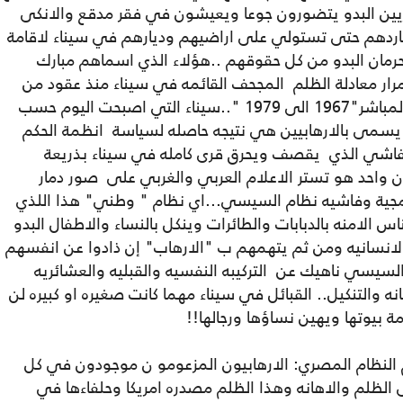
صريين البدو يتضورون جوعا ويعيشون في فقر مدقع والانكى
اردهم حتى تستولي على اراضيهم وديارهم في سيناء لاقامة
حرمان البدو من كل حقوقهم ..هؤلاء الذي اسماهم مبارك
ار معادلة الظلم المجحف القائمه في سيناء منذ عقود من
الزمن تخللها ايضا فترة الاحتلال الاسرائيلي المباشر"1967 الى 1979 "..سيناء التي اصبحت اليوم حسب
ا يسمى بالارهابيين هي نتيجه حاصله لسياسة انظمة الحكم
الفاشي الذي يقصف ويحرق قرى كامله في سيناء بذريعة
 واحد هو تستر الاعلام العربي والغربي على صور دمار
مجية وفاشيه نظام السيسي...اي نظام " وطني" هذا اللذي
الامنه بالدبابات والطائرات وينكل بالنساء والاطفال البدو
الانسانيه ومن ثم يتهمهم ب "الارهاب" إن ذادوا عن انفسهم
سيسي ناهيك عن التركيبه النفسيه والقبليه والعشائريه
انه والتنكيل.. القبائل في سيناء مهما كانت صغيره او كبيره لن
 بيوتها ويهين نساؤها ورجالها!!
 النظام المصري: الارهابيون المزعومو ن موجودون في كل
لظلم والاهانه وهذا الظلم مصدره امريكا وحلفاءها في