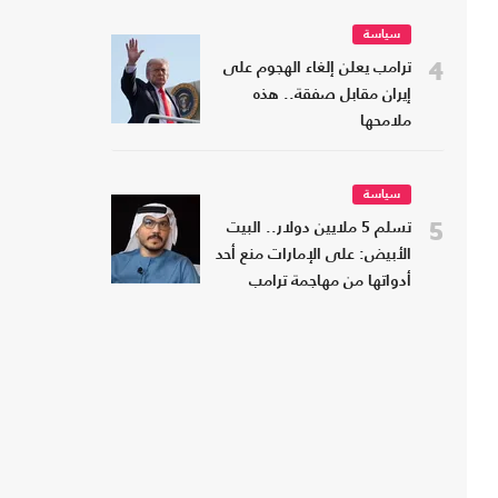
سياسة
4
ترامب يعلن إلغاء الهجوم على
إيران مقابل صفقة.. هذه
ملامحها
سياسة
5
تسلم 5 ملايين دولار.. البيت
الأبيض: على الإمارات منع أحد
أدواتها من مهاجمة ترامب