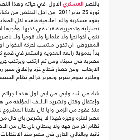
بالنصر
الاول في حياته وهذا النص
العسكري
ثورة 25 يناير2011 من اجل التخل
بقوه عسكريه واله اعلاميه فاقده لكل المعايير 
تضليليه وتدميريه فاقت في كذبها وفُجرها ا
تكون اخوانجيا ولا علمانيا ولا قوميا ولا نا
المفروض ان تكون منتسب لحركة الاخوان ا
بدأ بدموية رابعه العدويه واستمر في قمع كل
مصريه في سيناء ومن ثم ارتكب ويرتكب جريمة
الارهاب وعن حصار قطاع غزه وإغلاق معبر رفح
وفاجره تقوم بتبرير وتمرير جرائم نظام ال
شاء من شاء وابى من ابى اول هذه الجرائم 
وإعتقال وقتل وتشريد الالاف المؤلفه من ه
مصر لفتره وجيزه فهذا لا يشرعن باي حال من
نظام اخر من جهه ولا يعطي باي حال من ال
ثانيه وبالتالي الجاري في مصر منذ الانتخابا