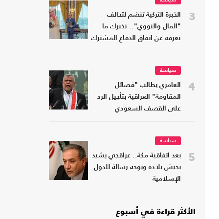
سياسة
3
الخبرة التركية تنضم لتحالف
"المال والنووي".. نخبرك ما
نعرفه عن اتفاق الدفاع المشترك
سياسة
4
العامري يطالب "فصائل
المقاومة" العراقية بتأجيل الرد
على القصف السعودي
سياسة
5
بعد اتفاقية مكة.. عراقجي يشيد
بجيش بلاده ويوجه رسالة للدول
الإسلامية
الأكثر قراءة في أسبوع