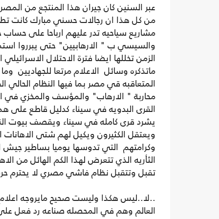
عبر السنين كان جيران هذا المنتجع من الم
من كل هذا ان رجالات حسني مبارك كانت تط
مشاريع سياحيه تدر عليهم ارباحا على حساب 
والسيسي ب " الارهابيين" حتى يبرروا استمر
ماتذكره وسائل الاعلام مرتعا للجهاديين وم
المتعاقبه قي مصر بما فيها النظام الحالي 
محاربة " الارهاب" والمؤسف والمخزي في ان
القرى البدويه في سيناء كدليل قاطع على ه
يشرد قرى كامله في سيناء ويقصف بيوت الناس 
ويعتقل الكثيرون ويكيل لهم شتى الاهانات 
وكرامتهم التي تدوسها يوميا بساطير جيش ال
الثأريه الذي تتعرض لهذا الكم الهائل من الاه
تقبل وتتقبل نظام فاشي مصري لا يحترم حرمة
..لا..ليس هكذا وليست صحيح مايروجه اعلام
العالم وهم في المحصله صناعه رد فعل على ا