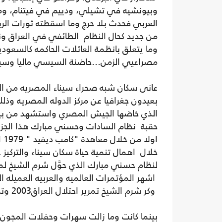
وبيونشيه في تشيلي، ودييم في فيتنام، ومار
العربي فحدث بلا حرج وما اسقطته ثورات ا
من جديد كحال النظام الطائفي في العراق و
وما يتعلق بانظمة العائلات الحاكمه كالسعود
مصراعيي الزمن...حاضنة السيسي ماليا وسيا
عانى سكان شبه صحراء سيناء المصريه من ال
بعيدون جغرافيا عن مركز الدوله المصريه و
الذي خاضها الجيش المصري واستشهد من بينه
حقبة نظام السادات وحسني مبارك هذا الجزء
او
خلال اهمال تنمية حياة سكان سيناء والتركيز
لنظام حسني مبارك الذي حوَّل شرم الشيخ ل
اشهر المؤتمرات العالميه والعربيه العميله 
وكر شرم الشيخ تمرير احتلال العراق2003 وتدميره كدوله وشعب حتى يومنا هذا.
بينما كانت وما زالت سهرات وحفلات المجون 