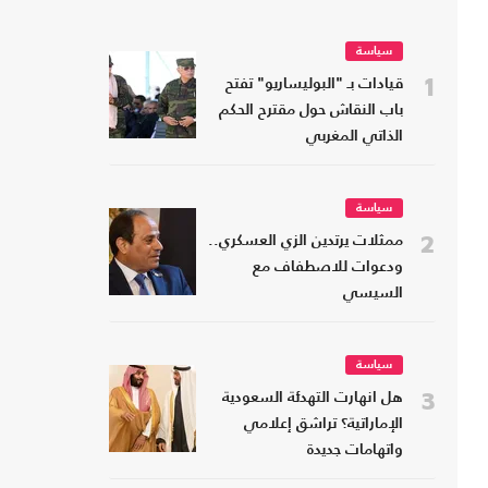
سياسة
1
قيادات بـ "البوليساريو" تفتح
باب النقاش حول مقترح الحكم
الذاتي المغربي
سياسة
2
ممثلات يرتدين الزي العسكري..
ودعوات للاصطفاف مع
السيسي
سياسة
3
هل انهارت التهدئة السعودية
الإماراتية؟ تراشق إعلامي
واتهامات جديدة