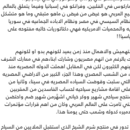
كوس في الفلبين، وفرانكو في إسبانيا وفيما يتعلق بالعالم
لربيع العربي هو غيض من فيض ن ماهو متبقي وما هو متشكل
نظام السيسي في مصر ونظام الاباده الجماعيه في سوريا
يه والمحميات الامريكيه فهي دكتاتوريات خائبه مفتوحه على
سيا!!
تهميش والاهمال منذ زمن بعيد لكونهم بدو او لكونهم
ذلك بالرغم من انهم مصريون وشارك ابناءهم في معارك الشرف
م الكثيرون لكن في المقابل اهملت الدوله المصريه منذ
 من الشعب المصري وهذا الجزء الكبير من الاراضي المصريه
لا من خلال معاهدة "كامب ديفيد " 1979 التي سلبت وقوضت السياده المصريه في سيناء وثانيا من
 على اقامة مشاريع سياحيه لحساب الفاسدين من المقربين
منتجع سياحي شهير ووكر خياني اشهَّرمن شهير ضم واحتضن
التي تامرت على العالم العربي وكان من اهم قرارات مؤتمرات
تدور في منتجع شرم الشيخ الذي استقبل الملايين من السياح