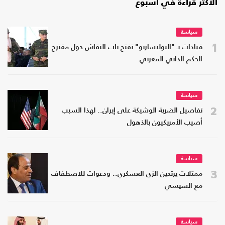
الأكثر قراءة في أسبوع
سياسة
1
قيادات بـ "البوليساريو" تفتح باب النقاش حول مقترح
الحكم الذاتي المغربي
سياسة
2
تفاصيل الضربة الوشيكة على إيران.. لهذا السبب
أصيب الأمريكيون بالذهول
سياسة
3
ممثلات يرتدين الزي العسكري.. ودعوات للاصطفاف
مع السيسي
سياسة