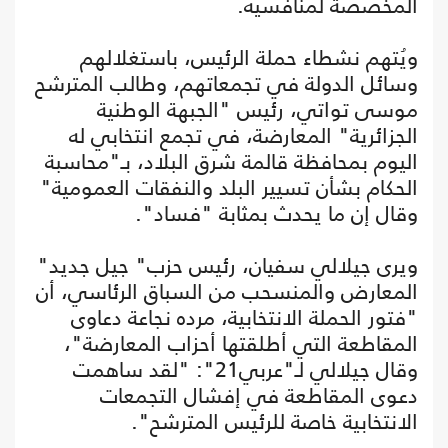
المخصصة لمنافسيه.
ويُتهم نشطاء حملة الرئيس، باستغلالهم
وسائل الدولة في تجمعاتهم، وطالب المترشح
موسى تواتي، رئيس "الجبهة الوطنية
الجزائرية" المعارضة، في تجمع انتخابي له
اليوم بمحافظة قالمة شرق البلاد، بـ"محاسبة
الحكام بشأن تسيير البلد والنفقات العمومية"
وقال إن ما يحدث بمثابة "فساد".
ويرى جيلالي سفيان، رئيس حزب" جيل جديد"
المعارض والمنسحب من السباق الرئاسي، أن
"فتور الحملة الانتخابية، مرده نجاعة دعاوى
المقاطعة التي أطلقتها أحزاب المعارضة"،
وقال جيلالي لـ"عربي21": "لقد ساهمت
دعوى المقاطعة في إفشال التجمعات
الانتخابية خاصة للرئيس المترشح".