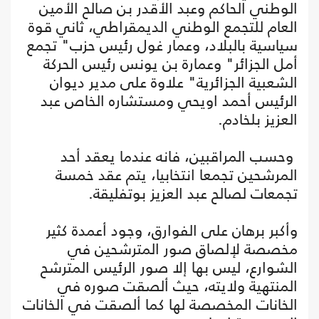
الوطني الحاكم وعبد الأقدر بن صالح الأمين
العام للتجمع الوطني الديمقراطي، ثاني قوة
سياسية بالبلاد، وعمار غول رئيس حزب" تجمع
أمل الجزائر" وعمارة بن يونس رئيس الحركة
الشعبية الجزائرية" علاوة على مدير ديوان
الرئيس أحمد اويحي ومستشاره الخاص عبد
العزيز بلخادم.
وحسب المراقبين، فانه عندما يعقد أحد
المرشحين تجمعا انتخابيا، يتم عقد خمسة
تجمعات لصالح عبد العزيز بوتفليقة.
وأكبر برهان على الفوارق، وجود أعمدة كثير
مخصصة لإلصاق صور المترشحين في
الشوارع، ليس بها إلا صور الرئيس المترشح
المنتهية ولايته، حيث ألصقت صوره في
الخانات المخصصة لها كما ألصقت في الخانات