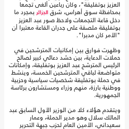
العزيز بوتفليقة"، وكان رباعين ألغى تجمعا
بمحافظة سوق أهراس، شرق
بمجرد ما
الجزائر
دخل قاعة التجمعات ولاحظ صور عبد العزيز
بوتفليقة ملصقة على جدران القاعة معتبرا أن
"الأمر كان مدبرا".
وظهرت فوارق بين إمكانيات المترشحين في
حملات الدعاية، بين حشد دعائي كبير لصالح
الرئيس المترشح عبد العزيز بوتفليقة، وإمكانات
متواضعة لباقي المترشحين الخمسة، وينشط
في حملة بوتفليقة شخصيات سياسية وحزبية
ووطنية بارزة، منهم وزراء ومستشارون برئاسة
الجمهورية.
ويتقدم هؤلاء كلا من الوزير الأول السابق عبد
المالك سلال وهو مدير الحملة، وعمار
سعيداني، الأمين العام لحزب جبهة التحرير