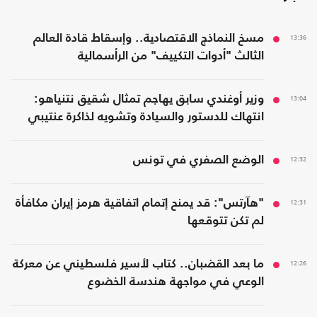
13:36
مسخ النماذج الاقتصادية.. وإسقاط قادة العالم
الثالث "أدوات التكييف" من الرأسمالية
13:04
وزير أوغندي سابق يهاجم تمثال شقيق نتنياهو:
انتهاك للدستور والسيادة وتشويه لذاكرة عنتيبي
12:32
الوضع الصفري في تونس
12:31
"هآرتس": قد يمنح إتمام اتفاقية هرمز إيران مكافأة
لم تكن تتوقعها
12:26
ما بعد القضبان.. كتاب لأسير فلسطيني عن معركة
الوعي في مواجهة هندسة الخضوع