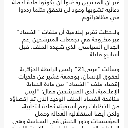
غير أن المحتجين رفضوا أن يكونوا مادة لحملة
دعائية تشوبها وعود لن تتحقق مثلما رددوا
في مظاهراتهم.
ولاحظت تقرير إعلامية أن ملفات "الفساد"
غير مطروحة في تجمعات المترشحين رغم
الجدال السياسي الذي شهده الملف، قبل
أسابيع قليلة.
وسألت "عربي21" رئيس الرابطة الجزائرية
لحقوق الإنسان، بوجمعة غشير عن خلفيات
إقصاء ملف "الفساد" من مادة الدعاية
الإعلامية، لدى المترشحين فقال: "ليس
مكافحة الفساد الملف الوحيد الذي تم إقصاؤه
من الخطابات رغم أسبقيته كمادة انتخابية،
ولكن أيضا استقلالية العدالة وعمل
المؤسسات ودور الجيش في السياسة وهي