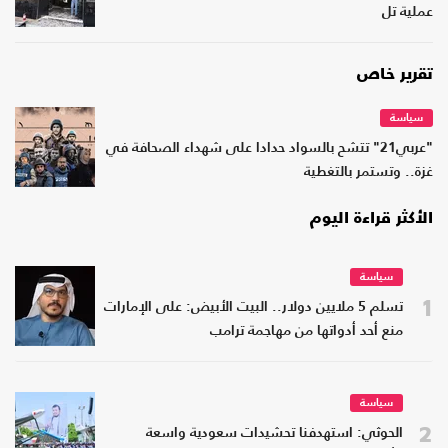
عملية تل
تقرير خاص
سياسة
"عربي21" تتشح بالسواد حدادا على شهداء الصحافة في
غزة.. وتستمر بالتغطية
الأكثر قراءة اليوم
سياسة
1
تسلم 5 ملايين دولار.. البيت الأبيض: على الإمارات
منع أحد أدواتها من مهاجمة ترامب
سياسة
2
الحوثي: استهدفنا تحشيدات سعودية واسعة