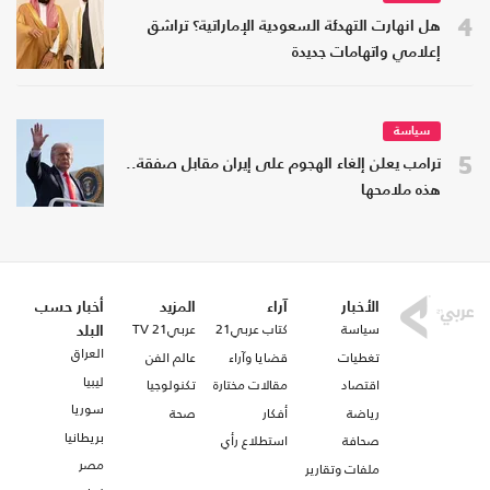
4
هل انهارت التهدئة السعودية الإماراتية؟ تراشق
إعلامي واتهامات جديدة
سياسة
5
ترامب يعلن إلغاء الهجوم على إيران مقابل صفقة..
هذه ملامحها
الأخبار
آراء
المزيد
أخبار حسب
سياسة
كتاب عربي21
عربي21 TV
البلد
العراق
تغطيات
قضايا وآراء
عالم الفن
ليبيا
اقتصاد
مقالات مختارة
تكنولوجيا
سوريا
رياضة
أفكار
صحة
بريطانيا
صحافة
استطلاع رأي
مصر
ملفات وتقارير