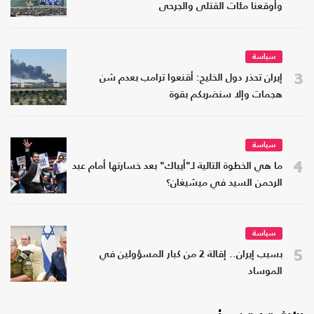
وأوقعنا مئات القتلى والجرحى
سياسة
3
إيران تحذر دول الخليج: أقنعوا ترامب بعدم شن
هجمات وإلا سنضربكم بقوة
سياسة
4
ما هي الخطوة التالية لـ"أيباك" بعد خسارتها أمام عبد
الرحمن السيد في ميشيغان؟
سياسة
5
بسبب إيران.. إقالة 2 من كبار المسؤولين في
الموساد