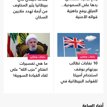
ردها على السعودية..
بريطانيا يثير المخاوف
العراق يرفع جاهزية
من أزمة تهدد ملايين
قواته الأمنية
السكان
ملفات وتقارير
ملفات وتقارير
10 نقابات تطالب
ما هي تفسيرات
بيرنهام بوقف
انفتاح "حزب الله" على
استخدام أمريكا
لقاء القيادة السورية؟
للقواعد البريطانية في
حرب إيران
أخبار الساعة