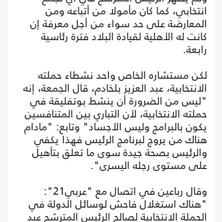
انتخابي، كما كان مأمولا من أتباعه ومن
المعارضة على حد سواء من أجل معرفة إن
كانت له الأهلية لقيادة البلاد فترة رئاسية
رابعة.
لكن مستشاره الخاص واحد نشطاء حملته
الانتخابية، عبد العزيز بلخادم، قال الجمعة، إنه
"ليس من الضرورة أن ينشط بوتفليقة في
حملته الانتخابية، لأن التباري بين المتنافسين
يكون بالبرامج وليس الأجساد" وتابع: "مادام
هناك من يروج لبرنامج الرئيس فهذا يكفي
والرئيس بصحة جيدة سوى ما تعلق بتأهيل
على مستوى رجله اليسرى".
وقال رباعين في اتصال مع "عربي21":
"هناك استغلال فاحش لوسائل الدولة في
الحملة الانتخابية لصالح الرئيس المترشح عبد