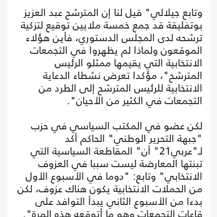
وتابع جيلالي" قيل لنا إن المترشح عبد العزيز
بوتفليقة قد جمع خمسة ملايين توقيع لتزكية
ترشحه لدى المجلس الدستوري، فأين هؤلاء
الموقعون ولماذا لم يظهروا في التجمعات
الانتخابية التي يقيمها ممثلو الرئيس
المترشح"، مؤكدا تعرض نشطاء الدعاية
الانتخابية للرئيس المترشح إلى الطرد من
التجمعات في الكثير من الأحيان".
لكن عضو في المكتب السياسي في حزب
"جبهة التحرير الوطني" الحاكم أكد
لـ"عربي21" أن" المقاطعة السياسية التي
تبنتها المعارضة ليست سببا في العزوف
الانتخابي" وتابع: "دوما في الأسبوع الأول
من الحملات الانتخابية يكون هناك عزوف، لكن
بدءا من الأسبوع الثاني يبدأ التوافد على
قاعات التجمعات وهو ما أتوقعه هذه المرة".