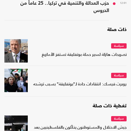
12:01
حزب العدالة والتنمية في تركيا.. 25 عاماً من
الدروس
ذات صلة
سياسة
تصريحات هازئة لمدير حملة بوتفليقة تستفز الأمازيغ
سياسة
روبرت فيسك: انتقادات حادة لـ"بوتفليقة" بسبب ترشحه
تغطية ذات صلة
سياسة
جيش الاحتلال والمستوطنون ينكّلون بالفلسطينيين بعد