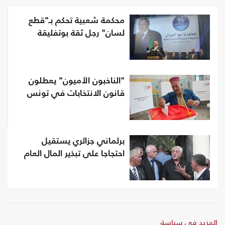
محكمة شعبية تحكم بـ"قطع
لسان" رجل ثقة بوتفليقة
"الناخبون الأميون" يعطلون
قانون الانتخابات في تونس
برلماني جزائري يستقيل
احتجاجا على تبذير المال العام
المزيد في سياسة