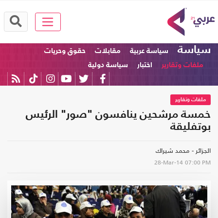
سياسة
سياسة عربية
مقابلات
حقوق وحريات
ملفات وتقارير
اختبار
سياسة دولية
ملفات وتقارير
خمسة مرشحين ينافسون "صور" الرئيس
بوتفليقة
الجزائر - محمد شيراك
28-Mar-14
07:00 PM