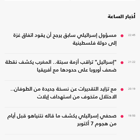
أخبار الساعة
22:45
مسؤول إسرائيلي سابق يرجح أن يقود اتفاق غزة
إلى دولة فلسطينية
21:22
"إسرائيل" تراقب أزمة سبتة.. المغرب يكشف نقطة
ضعف أوروبا على حدودها مع أفريقيا
20:19
مع تزايد التقديرات عن نسخة جديدة من الطوفان..
الاحتلال متخوف من استهداف إيلات
19:58
صحفي إسرائيلي يكشف ما قاله نتنياهو قبل أيام
من هجوم 7 أكتوبر