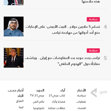
هذه ملامحها
سياسة
4
تسلم 5 ملايين دولار.. البيت الأبيض: على الإمارات
منع أحد أدواتها من مهاجمة ترامب
سياسة
5
ترامب يحدد موعد بدء المفاوضات مع إيران.. ويكشف
مفاجأة حول "الهجوم الملغي"
الأخبار
آراء
المزيد
أخبار حسب
سياسة
كتاب عربي21
عربي21 TV
البلد
العراق
تغطيات
قضايا وآراء
عالم الفن
ليبيا
اقتصاد
مقالات مختارة
تكنولوجيا