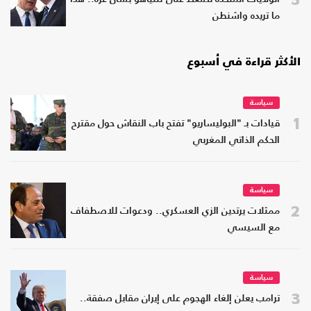
ما تريده واشنطن
الأكثر قراءة في أسبوع
سياسة
1
قيادات بـ "البوليساريو" تفتح باب النقاش حول مقترح
الحكم الذاتي المغربي
سياسة
2
ممثلات يرتدين الزي العسكري.. ودعوات للاصطفاف
مع السيسي
سياسة
3
ترامب يعلن إلغاء الهجوم على إيران مقابل صفقة..