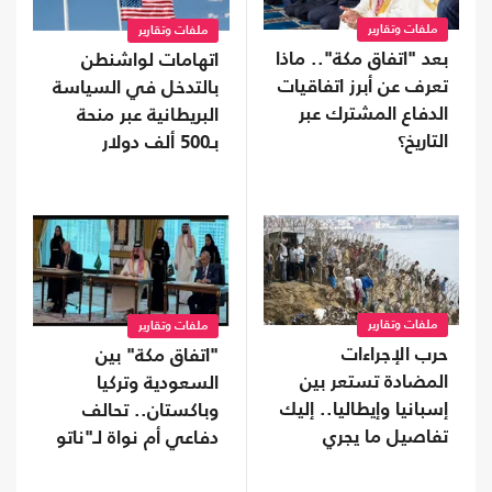
ملفات وتقارير
ملفات وتقارير
بعد "اتفاق مكة".. ماذا
اتهامات لواشنطن
تعرف عن أبرز اتفاقيات
بالتدخل في السياسة
الدفاع المشترك عبر
البريطانية عبر منحة
التاريخ؟
بـ500 ألف دولار
ملفات وتقارير
ملفات وتقارير
حرب الإجراءات
"اتفاق مكة" بين
المضادة تستعر بين
السعودية وتركيا
إسبانيا وإيطاليا.. إليك
وباكستان.. تحالف
تفاصيل ما يجري
دفاعي أم نواة لـ"ناتو
إسلامي"؟