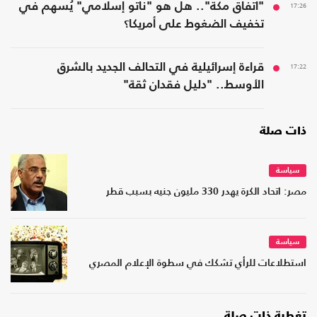
17:26
"اتفاق مكة".. هل هو "ناتو إسلامي" يُسهم في
تخفيف الضغوط على أمريكا؟
17:22
قراءة إسرائيلية في التحالف الجديد بالشرق
الأوسط.. "دليل فقدان ثقة"
ذات صلة
سياسة
مصر: اتحاد الكرة يهدر 330 مليون جنيه بسبب قطر
سياسة
استطلاعات للرأي تشكك في سطوة الإعلام المصري
تغطية ذات صلة