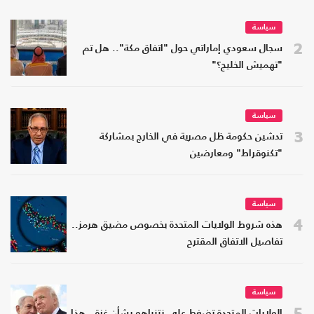
سياسة
2
سجال سعودي إماراتي حول "اتفاق مكة".. هل تم
"تهميش الخليج؟"
سياسة
3
تدشين حكومة ظل مصرية في الخارج بمشاركة
"تكنوقراط" ومعارضين
سياسة
4
هذه شروط الولايات المتحدة بخصوص مضيق هرمز..
تفاصيل الاتفاق المقترح
سياسة
5
الولايات المتحدة تضغط على نتنياهو بشأن غزة.. هذا