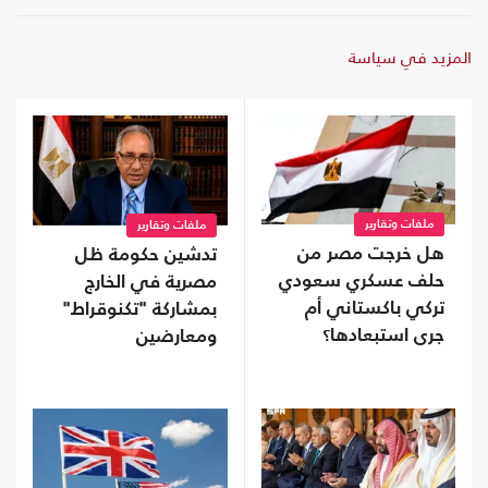
المزيد في سياسة
ملفات وتقارير
ملفات وتقارير
هل خرجت مصر من
تدشين حكومة ظل
حلف عسكري سعودي
مصرية في الخارج
تركي باكستاني أم
بمشاركة "تكنوقراط"
جرى استبعادها؟
ومعارضين