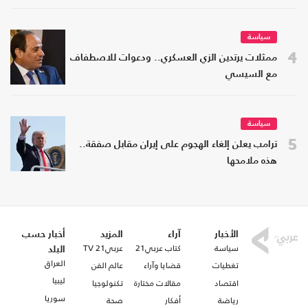
سياسة
4
ممثلات يرتدين الزي العسكري.. ودعوات للاصطفاف
مع السيسي
سياسة
5
ترامب يعلن إلغاء الهجوم على إيران مقابل صفقة..
هذه ملامحها
الأخبار
آراء
المزيد
أخبار حسب
سياسة
كتاب عربي21
عربي21 TV
البلد
العراق
تغطيات
قضايا وآراء
عالم الفن
ليبيا
اقتصاد
مقالات مختارة
تكنولوجيا
سوريا
رياضة
أفكار
صحة