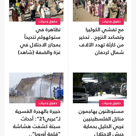
حقوق وحريات
حقوق وحريات
مع تفشي الكوليرا
تظاهرة في
وتصاعد النزوح.. تحذير
ستوكهولم تنديداً
من كارثة تهدد الآلاف
بمجازر الاحتلال في
شمال كردفان
غزة والضفة (شاهد)
حقوق وحريات
حقوق وحريات
مستوطنون يهاجمون
خبيرة بالهجرة القسرية
منازل الفلسطينيين
لـ"عربي21": أحداث
غربي الخليل بحماية
سبتة كشفت هشاشة
جيش الاحتلال
"قلعة أوروبا"..