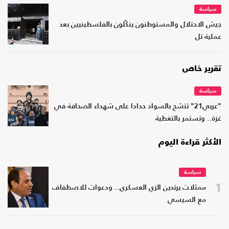
سياسة
جيش الاحتلال والمستوطنون ينكّلون بالفلسطينيين بعد
عملية تل
تقرير خاص
سياسة
"عربي21" تتشح بالسواد حدادا على شهداء الصحافة في
غزة.. وتستمر بالتغطية
الأكثر قراءة اليوم
سياسة
1
ممثلات يرتدين الزي العسكري.. ودعوات للاصطفاف
مع السيسي