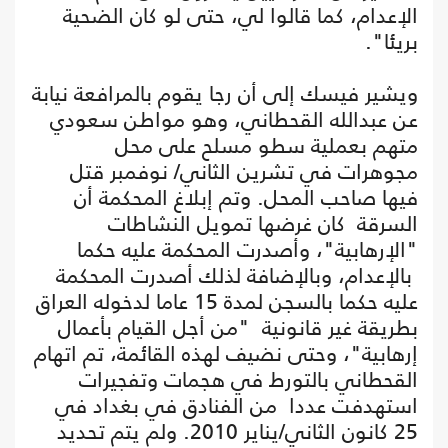
الإعدام، كما قالوا لي، حتى لو كان الضحية
بريئا".
ويشير فيسك إلى أن رجا يقوم بالمرافعة نيابة
عن عبدالله القحطاني، وهو مواطن سعودي
متهم بعملية سطو مسلح على محل
مجوهرات في تشرين الثاني/ نوفمبر قتل
فيها صاحب المحل. وتم إبلاغ المحكمة أن
السرقة كان غرضها تمويل النشاطات
"الإرهابية"، وأصدرت المحكمة عليه حكما
بالإعدام، وبالإضافة لذلك أصدرت المحكمة
عليه حكما بالسجن لمدة 15 عاما لدخوله العراق
بطريقة غير قانونية "من أجل القيام بأعمال
إرهابية"، وحتى نضيف لهذه القائمة، تم اتهام
القحطاني بالتورط في هجمات وتفجيرات
استهدفت عددا من الفنادق في بغداد في
25 كانون الثاني/يناير 2010. ولم يتم تحديد