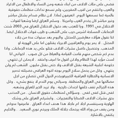
قضى على مئات الالاف من ابناء شعبه ومن النساء والاطفال من الاكراد
والعرب وانتقم من اقرب المقربين، ولم نسمع نداءات منظمات حقوقية
عالمية كما نسمعها اليوم. اتعرفون لماذا. لان نظام صدام بشكل مباشر
وغير مباشر كان يخدم الغرب وامريكا . وسلم العراق ارضا وشعبا لقوات
الاحتلال في 1991. ويا للعجب بعد دخول الاحتلال للعراق في 2003 شنت
الجماعات المسلحة اشرس حرب على الشعب و ظرب قوات الاحتلال ايضا.
كنا نقول هؤلاء معارضين للمحتل. واليوم بعد سنوات عدة من جلاء
المحتل . لا يمر يوم والعراقيين الابرياء يقتلون اما على الهوية او
المذهب. وتحصيل حاصل عشرات الالاف قتلو على يد هذه الجماعات. واذا
عدم كم شخص منهم قامت القيامة.والعياط من كل صوب . اخواني انا
لست مؤيد لهذا النظام ولاكن اقول ما اعرف واعتقد . لايمكن ان تنتهي
حكومة اغلبية الشيعة بقتل الاالاف ولا حتى بقتل مليون. الشعب لم ولن
ينتهي. وكل من يحمل سلاح اليوم بوجه اخوه العراقي حصيلته تدمير
الانسانية والحظارة العراقية الكبيرةويخدم الدول التي تتصارع من اجل
مصالحها في العراق والمنطقة. وسياتي يوم الندم لا ينفع بشيء . وكل
هذه الجرائم تقف خلفها اجندات خارجية . ولا تريد الخير للعراق وشعبه.
كفى قتل كفى كفى . وسؤالي لمنظمات حقوق الانسان . من المذنب
بحق عشرات الالاف الضحايا والتفجيرات . وابشركم العراق على وشك
الهاوية وسينقسم اجلا ام عاجلا هذا هدف اعداء العراق . فاعرفوا عدوكم
ومن يقف من وراه.الله يرحمك جلالة الملك ويرحم نوري السعيد. . والحليم
يكتفي بالاشارة.