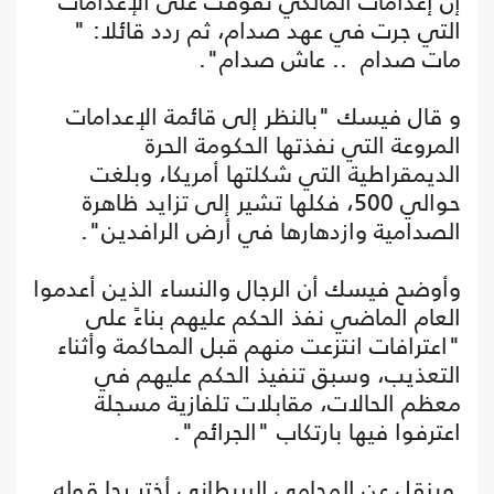
إن إعدامات المالكي تفوقت على الإعدامات
التي جرت في عهد صدام، ثم ردد قائلا: "
مات صدام .. عاش صدام".
و قال فيسك "بالنظر إلى قائمة الإعدامات
المروعة التي نفذتها الحكومة الحرة
الديمقراطية التي شكلتها أمريكا، وبلغت
حوالي 500، فكلها تشير إلى تزايد ظاهرة
الصدامية وازدهارها في أرض الرافدين".
وأوضح فيسك أن الرجال والنساء الذين أعدموا
العام الماضي نفذ الحكم عليهم بناءً على
"اعترافات انتزعت منهم قبل المحاكمة وأثناء
التعذيب، وسبق تنفيذ الحكم عليهم في
معظم الحالات، مقابلات تلفازية مسجلة
اعترفوا فيها بارتكاب "الجرائم".
وينقل عن المحامي البريطاني أختر رجا قوله