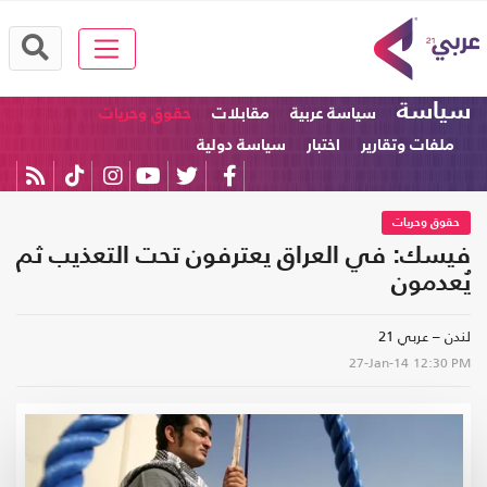
سياسة
سياسة عربية
مقابلات
حقوق وحريات
ملفات وتقارير
اختبار
سياسة دولية
حقوق وحريات
فيسك: في العراق يعترفون تحت التعذيب ثم
يُعدمون
لندن – عربي 21
27-Jan-14
12:30 PM