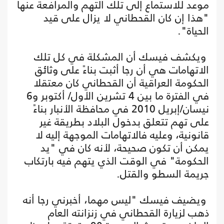
موعد للاستماع إلى تلك التهم والمرافعة عنها
"هذا إن كان القحطاني لا يزال على قيد
الحياة".
ويكشف فيسك أن المشكلة في كل تلك
الاتهامات هي أن رجا أثبت بناءً على وثائق
الحكومة العراقية أن القحطاني كان معتقلا
في الفترة ما بين 4 تشرين الأول/ أكتوبر و6
نيسان/إبريل 2010 في محافظة الأنبار بناءً
على تهم تتعلق بدخول البلاد بطريقة غير
قانونية، وعليه فالاتهامات الموجهة إليه لا
يمكن أن تكون صحيحة، لأنه كان في "يد
الحكومة" في الوقت الذي يتهم فيه بارتكاب
جريمة السطو والقتل.
ويضيف فيسك "ليس مهما، أخبرني رجا أنه
ذهب لزيارة القحطاني في زنزانته العام