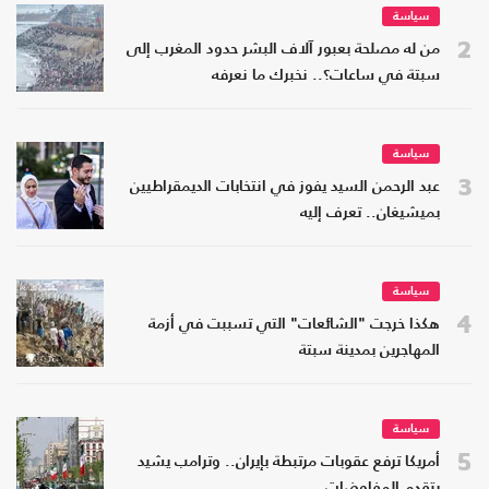
سياسة
2
من له مصلحة بعبور آلاف البشر حدود المغرب إلى
سبتة في ساعات؟.. نخبرك ما نعرفه
سياسة
3
عبد الرحمن السيد يفوز في انتخابات الديمقراطيين
بميشيغان.. تعرف إليه
سياسة
4
هكذا خرجت "الشائعات" التي تسببت في أزمة
المهاجرين بمدينة سبتة
سياسة
5
أمريكا ترفع عقوبات مرتبطة بإيران.. وترامب يشيد
بتقدم المفاوضات