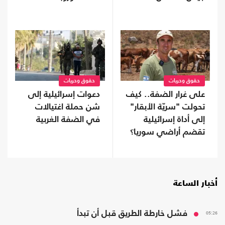
وسياسات الهجرة
فشلت
حقوق وحريات
حقوق وحريات
على غرار الضفة.. كيف
دعوات إسرائيلية إلى
تحولت "سريّة الأبقار"
شن حملة اغتيالات
إلى أداة إسرائيلية
في الضفة الغربية
تقضم أراضي سوريا؟
أخبار الساعة
05:26
فشل خارطة الطريق قبل أن تبدأ