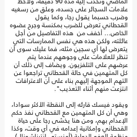
الماضي وتحدث إليه مدة 90 دقيقة، ولاحظ
علامات السجائر على جسده، وعلق من رسغيه
وضرب حسبما يقول رجا، وكما يقول
القحطاني تعرض للضرب بمكنسة وجرح عضوه
الخاص... أخفف من هذه التفاصيل من أجل
عائلته، ولكن هذه هي نفس الممارسات التي
يتعرض لها أي سجين مثله، فما عليك سوى أن
تنظر للعلامات على وجوههم عندما يتم
عرضهم على التلفزيون. ويضاف إلى ذلك أن
كل المتهمين في حالة القحطاني تراجعوا عن
التهم الموجهة إليهم بناء على أن الاعترافات
انتزعت منهم أثناء التعذيب".
ويقود فيسك قارئه إلى النقطة الأكثر سوادا،
وهي أن كل المتهمين مع القحطاني نفذ حكم
الإعدام بهم، ومن هنا يخشى رجا على حياة
القحطاني وإمكانية إعدامه في أي وقت، وكذا
منظمة العفو الدولية (أمنستي إنترناشونال).