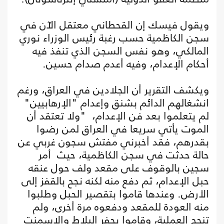
ويقول فيسك إن القحطاني معتقل الآن في
سجن الكاظمية حسب رغبة رئيس الوزراء نوري
المالكي، وهو نفس السجن الذي تنفذ فيه
أحكام الإعدام، وفيه أعدم صدام حسين.
ويكشف التقرير أن الجلادين في العراق، ورغم
انشغالهم الدائم بشنق وإعدام "الإرهابيين"
لم يتعلموا بعد فن الإعدام، "ولا تعتقد أن
الموت يأتي سريعا في العراق لمن رضوا
بقدرهم، فقد أخبرني مفتش سجون غربي عن
حالة حدثت في سجن الكاظمية، حيث أمر
سجين بالوقوف على مقعد ولف حول عنقه
حبل الإعدام، ثم دفع منه لكنه نجح بالقفز إلى
الأرض. وعندها قاموا بتقصير الحبل وطلبوا
منه العودة للمقعد ودفعوه مرة أخرى، ولم
تنجح العملية، وقاموا بحفر البلاط والإسمنت