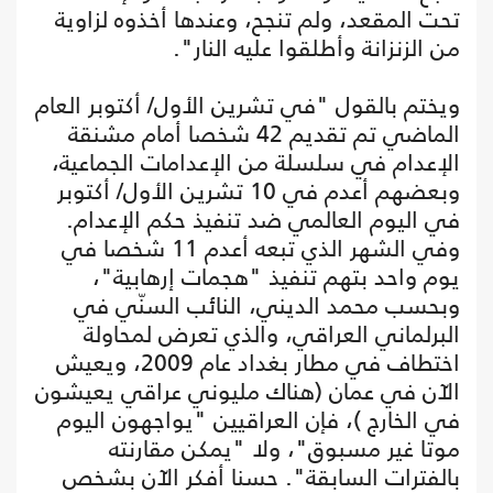
تحت المقعد، ولم تنجح، وعندها أخذوه لزاوية
من الزنزانة وأطلقوا عليه النار".
ويختم بالقول "في تشرين الأول/ أكتوبر العام
الماضي تم تقديم 42 شخصا أمام مشنقة
الإعدام في سلسلة من الإعدامات الجماعية،
وبعضهم أعدم في 10 تشرين الأول/ أكتوبر
في اليوم العالمي ضد تنفيذ حكم الإعدام.
وفي الشهر الذي تبعه أعدم 11 شخصا في
يوم واحد بتهم تنفيذ "هجمات إرهابية"،
وبحسب محمد الديني، النائب السنّي في
البرلماني العراقي، والذي تعرض لمحاولة
اختطاف في مطار بغداد عام 2009، ويعيش
الآن في عمان (هناك مليوني عراقي يعيشون
في الخارج )، فإن العراقيين "يواجهون اليوم
موتا غير مسبوق"، ولا "يمكن مقارنته
بالفترات السابقة". حسنا أفكر الآن بشخص