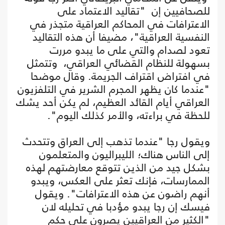
للصحافيين إن "تقاليد الاعتماد على
الاعترافات في المحاكم العراقية متجذر في
النفسية العراقية"، مضيفا أن هذه التقاليد
تعود لصدام والتي على ما يبدو مررت
بسهولة للنظام القضائي العراقي، وتتمثل
في افتراض اقتراف الجريمة. وقال موضحا
"عندما كان يظهر المجرم الشرير في التلفزيون
العراقي أيام القائد العظيم، لم يكن أحد يشك
للحظة في براءته، والأمر كذلك اليوم".
ويقول رجا "عندما تذهب إلى العراق وتتحدث
إلى الناس هناك؛ الليبراليون والمتعلمون
بشكل جيد من الذين تتوقع معارضتهم لهذه
الممارسات، فإنك تعثر على العكس، ويبدو
أنهم راضون عن هذه الاعترافات". ويقول
فيسك إن رجا يبدو مؤدبا في تحليله لان
"الكثير من العراقيين يصرون على حكم