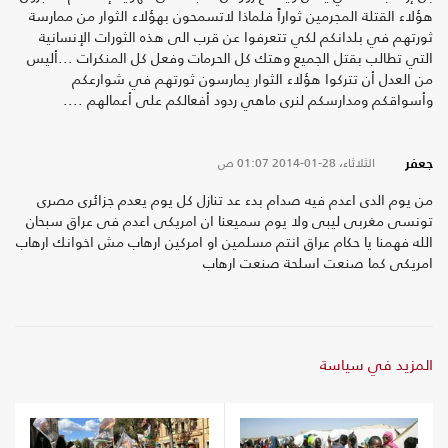
هؤلاء القتلة المجرمين ثواراً فلماذا لاتسمحون بهؤلاء الثوار من ممارسة
ثورتهم في بلدانكم لكي تتعرفوا عن قرب الى هذه الثورات الإنسانية
التي تطالب بقتل الجميع وهتك كل الحرمات وفعل كل المنكرات ...أليس
من العدل أن تتركوا هؤلاء الثوار يمارسون ثورتهم في شوارعكم
وأسواقكم ومدارسكم لنرى ماهي ردود أفعالكم على أعمالهم ....
الثلاثاء، 28-01-2014
01:07 ص
جعفر
من يوم الدى اعدم فيه صدام بدء عد تنازل كل يوم يعدم جزائرى مصرى
تونسى مغربى ليبى ولا يوم سميعنا ان امريكى اعدم فى عراق سبحان
الله فهمنا يا حكام عراق انتم مسلمين او امركين ارهاب مش اخوانك ارهاب
امريكى كما صنعت اسلحة صنعت ارهاب
المزيد في سياسة