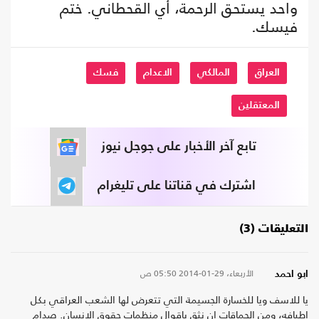
واحد يستحق الرحمة، أي القحطاني. ختم
فيسك.
العراق
المالكي
الاعدام
فسك
المعتقلين
تابع آخر الأخبار على جوجل نيوز
اشترك في قناتنا على تليغرام
التعليقات (3)
الأربعاء، 29-01-2014
05:50 ص
ابو احمد
يا للاسف ويا للخسارة الجسيمة التي تتعرض لها الشعب العراقي بكل
اطيافه، ومن الحماقات ان نثق باقوال منظمات حقوق الانسان. صدام