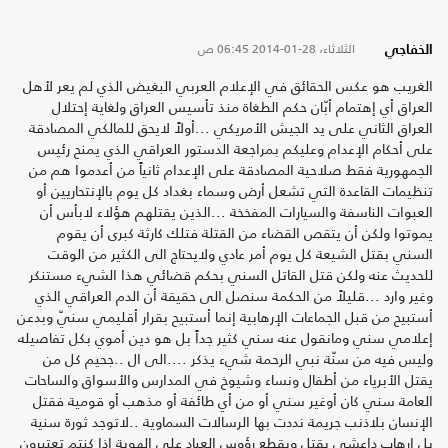
الثلاثاء، 28-01-2014
06:45 ص
الخفاجي
الغريب هو عكس الحقائق في الإعلام العربي البغيض الذي لم يعر لأهل
العراق أي إهتمام أبّان حكم الطغاة منذ تأسيس العراق ولغاية إحتلال
العراق الثاني على يد الجيش الأمريكي ...أولاً لايحق للمالكي المصادقة
على أحكام الإعدام وعليكم بمراجعة الدستور العراقي الذي يمنح رئيس
الجمهورية فقط صلاحية المصادقة على الإعدام ثانياً من أعدموا هم من
تنظيمات القاعدة التي تشعل أرض وسماء بغداد كل يوم بالإنتحاريين أو
العبوات الناسفة والسيارات المفخخة ...الذين يقتلهم هؤلاء لابأس أن
يموتوا ولكن أن يتقص القضاء من القتلة فتلك كارثة كبرى أن يقوم
السني بقتل الشيعة كل يوم أمر عادي ولايحتاج الى الكثير من الوقت
للحديث عنه ولكن قتل القاتل السني بحكم قضائي هذا الشيء مستنكر
وغير وارد ...قليلاً من الحكمة سنصل الى حقيقة أن الدم العراقي الذي
أستبيح من قبل الجماعات الإرهابية إنما أستبيح بقرار أقليمي سنيّ وبدعن
إعلامي سني ومانقول عنه سني كثير جداً بل هو دين أموي بكل تفاصيله
وليس فيه من سنّة نبي الرحمة شيء يذكر ....الى ال ..جحيم كل من
يقتل الأبرياء من أطفال ونساء وشيوخ في المدارس والأسواق والساحات
العامة سني كان أوغير سني أو من أي طائفة أو مذهب أو قومية فقتل
الإنسان بلاذنب جريمة نددت بها الرسالات السماوية ..لاتوجد ثورة سنية
بل إرهاب داعشي يقتل ويقطع رؤوس العباد على الهوية إذا كنتم تعتبرون