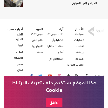
الدولار إلى العراق
الأخبار
آراء
المزيد
أخبار حسب
سياسة
كتاب عربي21
عربي21 TV
البلد
العراق
تغطيات
قضايا وآراء
عالم الفن
ليبيا
اقتصاد
مقالات مختارة
تكنولوجيا
سوريا
رياضة
أفكار
صحة
بريطانيا
صحافة
استطلاع رأي
مصر
ملفات وتقارير
لبنان
تابعنا على
هذا الموقع يستخدم ملف تعريف الارتباط
Cookie
من نحن
اتصل بنا
شروط الاستخدام
أوافق
عربي21 ، جميع الحقوق محفوظة @ 2020