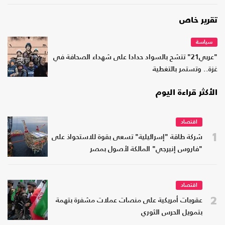
تقرير خاص
سياسة
"عربي21" تتشح بالسواد حدادا على شهداء الصحافة في
غزة.. وتستمر بالتغطية
الأكثر قراءة اليوم
اقتصاد
1
شركة طاقة "إسرائيلية" تسعى بقوة للاستحواذ على
"فاروس إنيرجي" المالكة لأصول بمصر
اقتصاد
2
عقوبات أمريكية على منصات عملات مشفرة بتهمة
بتمويل الحرس الثوري