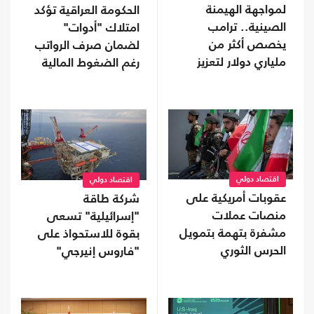
لمواجهة الهيمنة
الحكومة العراقية تؤكد
الصينية.. ترامب
امتلاك "أدوات"
يخصص أكثر من
لضمان صرف الرواتب
ملياري دولار لتعزيز
رغم الضغوط المالية
إنتاج المعادن الحيوية
اقتصاد دولي
اقتصاد دولي
عقوبات أمريكية على
شركة طاقة
منصات عملات
"إسرائيلية" تسعى
مشفرة بتهمة بتمويل
بقوة للاستحواذ على
الحرس الثوري
"فاروس إنيرجي"
المالكة لأصول بمصر