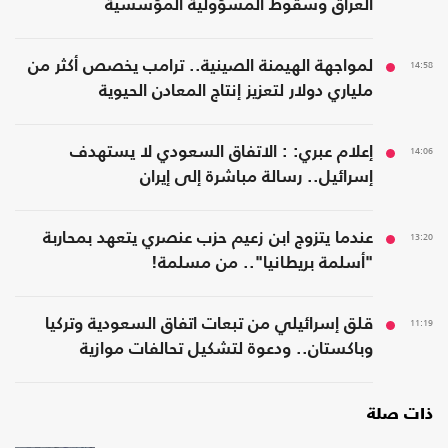
العراق وسقوط المسؤولية المؤسسية
14:58
لمواجهة الهيمنة الصينية.. ترامب يخصص أكثر من
ملياري دولار لتعزيز إنتاج المعادن الحيوية
14:06
إعلام عبري: : الاتفاق السعودي لا يستهدف
إسرائيل.. رسالة مباشرة إلى إيران
13:20
عندما يتزوج ابن زعيم حزب عنصري يتعهد بمحاربة
"أسلمة بريطانيا".. من مسلمة!
11:19
قلق إسرائيلي من تبعات اتفاق السعودية وتركيا
وباكستان.. ودعوة لتشكيل تحالفات موازية
ذات صلة