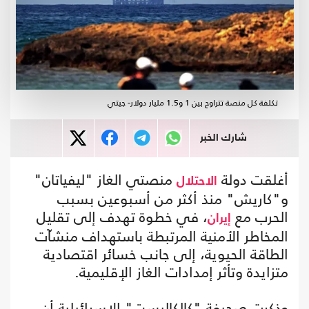
تكلفة كل منصة تتراوح بين 1 و1.5 مليار دولار- جيتي
شارك الخبر
أغلقت دولة
منصتي الغاز "ليفياتان"
الاحتلال
و"كاريش" منذ أكثر من أسبوعين بسبب
الحرب مع
، في خطوة تهدف إلى تقليل
إيران
المخاطر الأمنية المرتبطة باستهداف منشآت
الطاقة الحيوية، إلى جانب خسائر اقتصادية
متزايدة وتأثر إمدادات الغاز الإقليمية.
وذكرت صحيفة "كالكاليست" الإسرائيلية أن