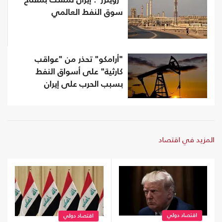
"رويترز": إيران تمسك بمفتاح
سوق النفط العالمي
"أرامكو" تحذر من "عواقب
كارثية" على أسواق النفط
بسبب الحرب على إيران
المزيد في اقتصاد
اقتصاد دولي
اقتصاد دولي