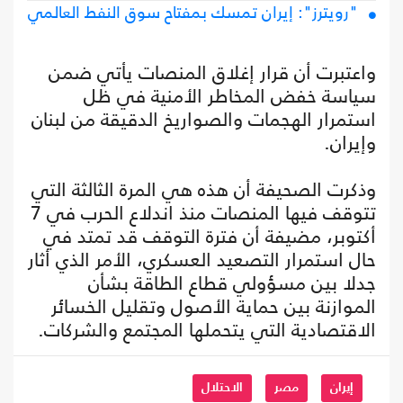
"رويترز": إيران تمسك بمفتاح سوق النفط العالمي
واعتبرت أن قرار إغلاق المنصات يأتي ضمن
سياسة خفض المخاطر الأمنية في ظل
استمرار الهجمات والصواريخ الدقيقة من لبنان
وإيران.
وذكرت الصحيفة أن هذه هي المرة الثالثة التي
تتوقف فيها المنصات منذ اندلاع الحرب في 7
أكتوبر، مضيفة أن فترة التوقف قد تمتد في
حال استمرار التصعيد العسكري، الأمر الذي أثار
جدلا بين مسؤولي قطاع الطاقة بشأن
الموازنة بين حماية الأصول وتقليل الخسائر
الاقتصادية التي يتحملها المجتمع والشركات.
إيران
مصر
الاحتلال