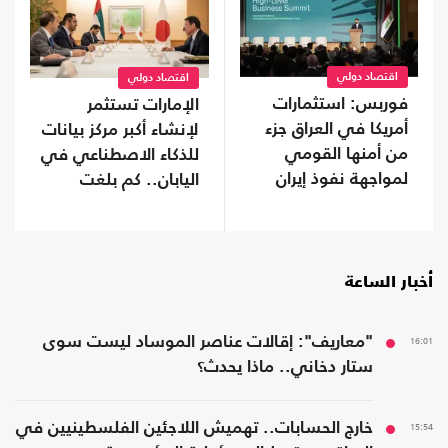
اقتصاد دولي
اقتصاد دولي
فوربس: استثمارات
الإمارات تستثمر
أمريكا في العراق جزء
لإنشاء أكبر مركز بيانات
من أمنها القومي
للذكاء الاصطناعي في
لمواجهة نفوذ إيران
اليابان.. كم بلغت
تكلفته؟
أخبار الساعة
16:01
"معاريف": إقالات عناصر الموساد ليست سوى
ستار دخاني.. ماذا يحدث؟
15:54
خارج الحسابات.. تهميش اللاجئين الفلسطينيين في