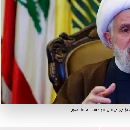
ؤدي إلى زوال الدولة اللبنانية - الأناضول