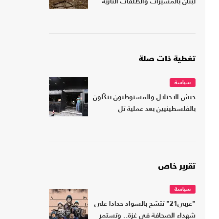
لبنان بالمسيرات والطلقات النارية
تغطية ذات صلة
سياسة
جيش الاحتلال والمستوطنون ينكّلون
بالفلسطينيين بعد عملية تل
تقرير خاص
سياسة
"عربي21" تتشح بالسواد حدادا على
شهداء الصحافة في غزة.. وتستمر