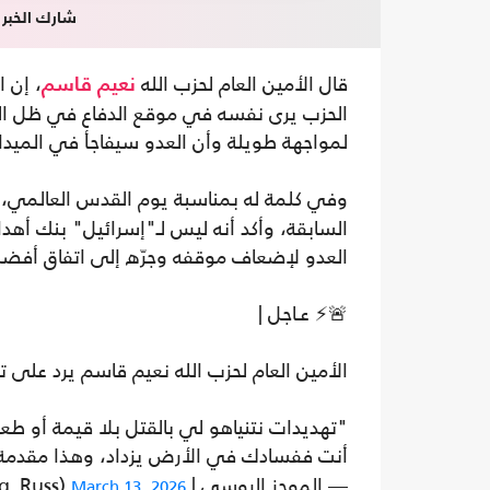
شارك الخبر
قال الأمين العام لحزب الله
، إن 
نعيم قاسم
الحزب يرى نفسه في موقع الدفاع في ظل التط
لمواجهة طويلة وأن العدو سيفاجأ في الميدا
وفي كلمة له بمناسبة يوم القدس العالمي،
السابقة، وأكد أنه ليس لـ"إسرائيل" بنك أهدا
العدو لإضعاف موقفه وجرّه إلى اتفاق أفض
🚨⚡️ عـاجل |
الأمين العام لحزب الله نعيم قاسم يرد على ت
"تهديدات نتنياهو لي بالقتل بلا قيمة أو ط
أنت ففسادك في الأرض يزداد، وهذا مقد
— الموجز الروسي | Russia news 🇷🇺 (@mog_Russ)
March 13, 2026