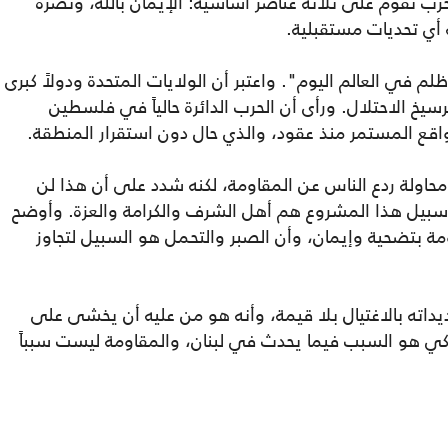
زب تقوم على ثلاثة عناصر أساسية: الإيمان بالله، ونصرة
 أي تحديات مستقبلية.
في العالم اليوم". واعتبر أن الولايات المتحدة ودولاً كبرى
194 وأسهمت في ترسيخ الاحتلال. ورأى أن الحرب الدائرة حالياً في فلسطين
اقع المستمر منذ عقود، والذي حال دون استقرار المنطقة.
حاولة ردع الناس عن المقاومة، لكنه شدد على أن هذا لن
سبيل هذا المشروع هم أهل الشرف والكرامة والعزة. وأوضح
ة بتضحية وإيمان، وأن الصبر والتحمل هو السبيل لتجاوز
هديداته بالاغتيال بلا قيمة، وأنه هو من عليه أن يخشى على
ركي هو السبب فيما يحدث في لبنان، والمقاومة ليست سبباً