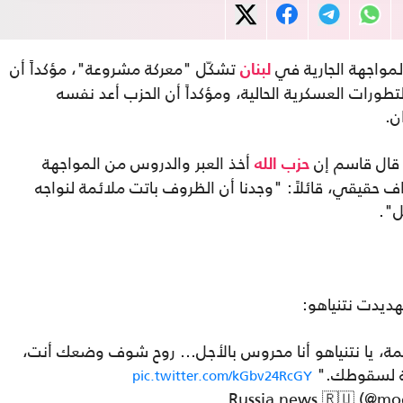
المواجهة الجارية في
تشكّل "معركة مشروعة"، مؤكداً أن
لبنان
ورات العسكرية الحالية، ومؤكداً أن الحزب أعد نفسه
ن.
 قال قاسم إن
أخذ العبر والدروس من المواجهة
حزب الله
ف حقيقي، قائلاً: "وجدنا أن الظروف باتت ملائمة لنواجه
ل".
هديدت نتنياهو:
عمة، يا نتنياهو أنا محروس بالأجل… روح شوف وضعك أنت،
مة لسقوطك."
pic.twitter.com/kGbv24RcGY