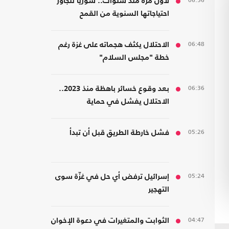
06:56
لأول مرة منذ سنوات.. سوريا تتجاوز
احتياجاتها السنوية من القمح
06:48
الاحتلال يكثف هجماته على غزة رغم
خطة "مجلس السلام"
06:36
بعد وقوع خسائر باهظة منذ 2023..
الاحتلال يفشل في حماية
مستوطنيه من خطر الصواريخ
05:26
فشل خارطة الطريق قبل أن تبدأ
05:24
إسرائيل ترفض أي حل في غزّة سوى
التهجير
04:47
الثوابت والمتغيرات في دعوة الإخوان