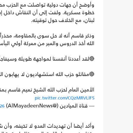
وأوضح أن جهات دولية تواصلت مع الحزب مطالب
خطوة عسكرية. ولفت إلى أن النقاش داخل إسر
لبنان، مع الخلاف حول توقيته.
وذكر قاسم أنه لا حل سوى بالمقاومة، محذراً
الله أخذ الدروس والعبر من معركة أولي البأس،
🔴لقد أعددنا أنفسنا لمواجهة طويلة وسيفاجأ
🔴مقاتلو حزب الله استشهاديون لا يهابون ا
الأمين العام لحزب الله الشيخ نعيم قاسم بم
pic.twitter.com/CQzMRVLlF5
— قناة الميادين (@AlMayadeenNews)
26
وأكد أيضا أن تهديدات العدو لا تخيفه، وأن 