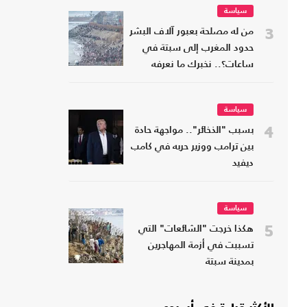
سياسة
3
من له مصلحة بعبور آلاف البشر
حدود المغرب إلى سبتة في
ساعات؟.. نخبرك ما نعرفه
سياسة
4
بسبب "الذخائر".. مواجهة حادة
بين ترامب ووزير حربه في كامب
ديفيد
سياسة
5
هكذا خرجت "الشائعات" التي
تسببت في أزمة المهاجرين
بمدينة سبتة