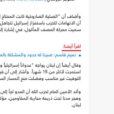
وأضاف أن "الصلية الصاروخية كانت المفتاح ل
أن الاتهامات للحزب باستفزاز إسرائيل تتجاه
سميت معركة العصف المأكول، في إشارة إلى 
اقرأ أيضا:
نعيم قاسم: صبرنا له حدود والمشكلة با
وقال أيضاً إن لبنان يواجه "عدواناً إسرائيلياً 
استمرت لأكثر من 15 شهراً. و
التوقيت غير مناسب وفضلت منح المسار ال
وأكد الأمين العام لحزب الله أن العدو لجأ إ
وهجر مدنا تحت ذريعة محاربة المقاومين، مؤك
لبنان.