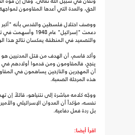
وتفان في سبيل الله تعالى. وقال إن قوة الح
الحق، والعدة التي أعدها المقاومون لمواجهة
ووصف احتلال فلسطين والقدس بأنه "أكبر ظلم 
دعمت "إسرائيل" عام 8
والتصعيد في المنطقة يعكسان نتائج هذا الو
وأكد قاسم، أن الهدف من قتل المدنيين هو م
ينجح، فالمقاومون ومن قدموا أولادهم في 
أن المهجرين والنازحين يساهمون في المقاوم
هذه المرحلة الصعبة.
ووجّه كلامه مباشرة إلى نتنياهو، قائلاً إن ت
نفسه، مؤكداً أن العدوان الإسرائيلي والأمي
بل ردة فعل دفاعية.
اقرأ أيضا: