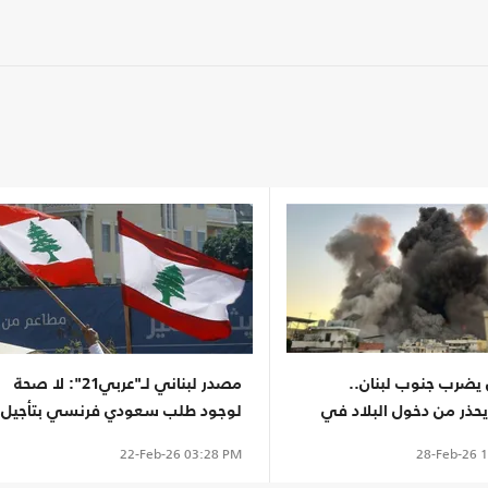
 يضرب جنوب لبنان..
مصدر لبناني لـ"عربي21": لا صحة
حذر من دخول البلاد في
لوجود طلب سعودي فرنسي بتأجيل
ت تهدد أمنه ووحدته"
الانتخابات
28-Feb-26
1
22-Feb-26
03:28 PM