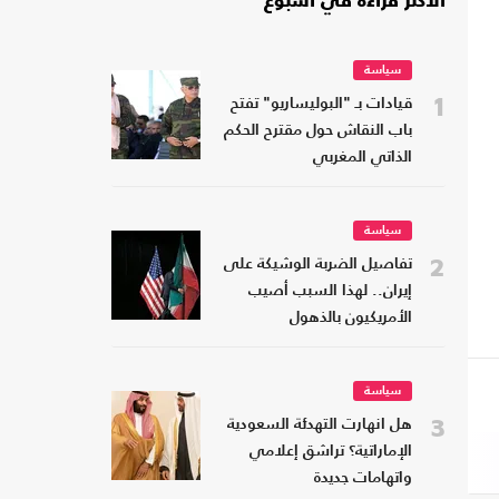
الأكثر قراءة في أسبوع
سياسة
1
قيادات بـ "البوليساريو" تفتح
باب النقاش حول مقترح الحكم
الذاتي المغربي
سياسة
2
تفاصيل الضربة الوشيكة على
إيران.. لهذا السبب أصيب
الأمريكيون بالذهول
سياسة
3
هل انهارت التهدئة السعودية
الإماراتية؟ تراشق إعلامي
واتهامات جديدة