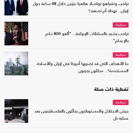
ترامب ونتنياهو تواصلا هاتفيا مرتين خلال 48 ساعة حول
إيران.. تهدئة أم تصعيد؟
سياسة
ترامب يشيد بالسلطات الإيرانية.. "ألغو 800 حكم
بالإعدام"
سياسة
ما الأهداف التي قد تضربها أمريكا في إيران والأسلحة
المستخدمة؟.. محللون يجيبون
تغطية ذات صلة
سياسة
جيش الاحتلال والمستوطنون ينكّلون بالفلسطينيين بعد
عملية تل