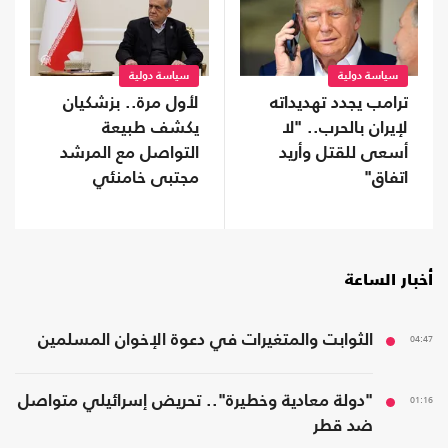
سياسة دولية
سياسة دولية
ترامب يجدد تهديداته
لأول مرة.. بزشكيان
لإيران بالحرب.. "لا
يكشف طبيعة
أسعى للقتل وأريد
التواصل مع المرشد
اتفاق"
مجتبى خامنئي
أخبار الساعة
04:47
الثوابت والمتغيرات في دعوة الإخوان المسلمين
01:16
"دولة معادية وخطيرة".. تحريض إسرائيلي متواصل
ضد قطر