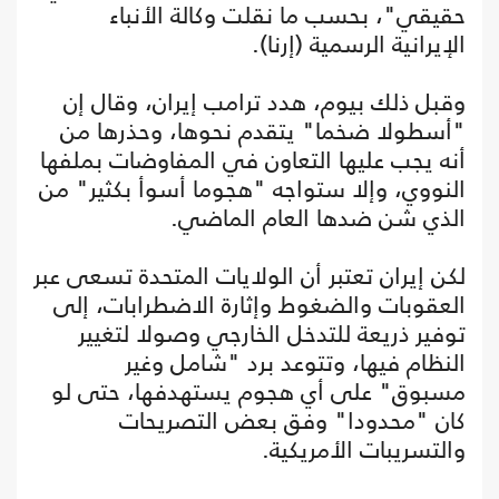
حقيقي"، بحسب ما نقلت وكالة الأنباء
الإيرانية الرسمية (إرنا).
وقبل ذلك بيوم، هدد ترامب إيران، وقال إن
"أسطولا ضخما" يتقدم نحوها، وحذرها من
أنه يجب عليها التعاون في المفاوضات بملفها
النووي، وإلا ستواجه "هجوما أسوأ بكثير" من
الذي شن ضدها العام الماضي.
لكن إيران تعتبر أن الولايات المتحدة تسعى عبر
العقوبات والضغوط وإثارة الاضطرابات، إلى
توفير ذريعة للتدخل الخارجي وصولا لتغيير
النظام فيها، وتتوعد برد "شامل وغير
مسبوق" على أي هجوم يستهدفها، حتى لو
كان "محدودا" وفق بعض التصريحات
والتسريبات الأمريكية.