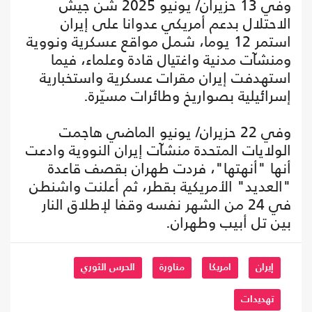
وفي 13 حزيران/ يونيو 2025 شن جيش
الاحتلال بدعم أمريكي عدوانا على إيران
استمر 12 يوما، شمل مواقع عسكرية ونووية
ومنشآت مدنية واغتيال قادة وعلماء، فيما
استهدفت إيران مقرات عسكرية واستخبارية
إسرائيلية بصواريخ وطائرات مسيّرة.
وفي 22 حزيران/ يونيو الماضي هاجمت
الولايات المتحدة منشآت إيران النووية وادعت
أنها "أنهتها"، فردت طهران بقصف قاعدة
"العديد" الأمريكية بقطر، ثم أعلنت واشنطن
في 24 من الشهر نفسه وقفا لإطلاق النار
بين تل أبيب وطهران.
إيران
امريكا
مناورة
الحرس الثوري
تهديدات