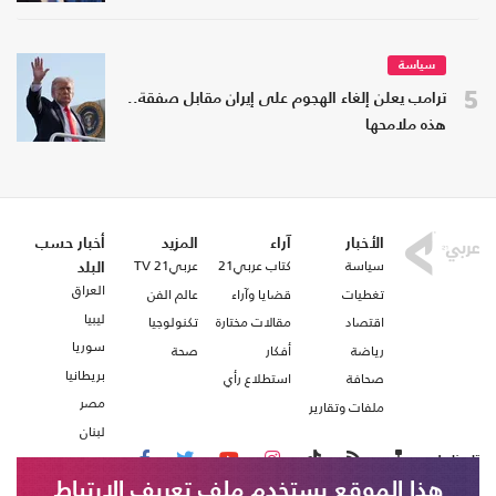
سياسة
5
ترامب يعلن إلغاء الهجوم على إيران مقابل صفقة..
هذه ملامحها
الأخبار
آراء
المزيد
أخبار حسب
سياسة
كتاب عربي21
عربي21 TV
البلد
العراق
تغطيات
قضايا وآراء
عالم الفن
ليبيا
اقتصاد
مقالات مختارة
تكنولوجيا
سوريا
رياضة
أفكار
صحة
بريطانيا
صحافة
استطلاع رأي
مصر
ملفات وتقارير
لبنان
تابعنا على
هذا الموقع يستخدم ملف تعريف الارتباط