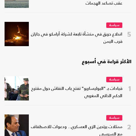
عقب تصاعد الهجمات
سياسة
5
اندلاع حريق في منشأة تابعة لشركة أرامكو في جازان
قرب اليمن
الأكثر قراءة في أسبوع
سياسة
1
قيادات بـ "البوليساريو" تفتح باب النقاش حول مقترح
الحكم الذاتي المغربي
سياسة
2
ممثلات يرتدين الزي العسكري.. ودعوات للاصطفاف
مع السيسي