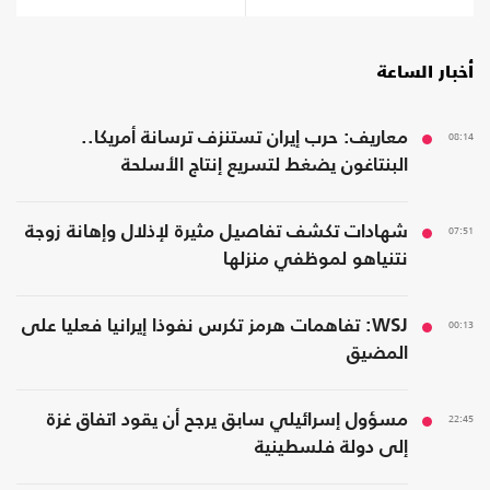
أخبار الساعة
08:14
معاريف: حرب إيران تستنزف ترسانة أمريكا..
البنتاغون يضغط لتسريع إنتاج الأسلحة
07:51
شهادات تكشف تفاصيل مثيرة لإذلال وإهانة زوجة
نتنياهو لموظفي منزلها
00:13
WSJ: تفاهمات هرمز تكرس نفوذا إيرانيا فعليا على
المضيق
22:45
مسؤول إسرائيلي سابق يرجح أن يقود اتفاق غزة
إلى دولة فلسطينية