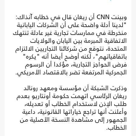
وبينت CNN أن ريغان قال في خطابه آنذاك:
"لدينا أدلة واضحة على أن الشركات اليابانية
منخرطة في ممارسات تجارية غير عادلة تنتهك
الاتفاقية المبرمة بين اليابان والولايات
المتحدة، نتوقع من شركائنا التجاريين الالتزام
باتفاقياتهم"، لكنه أوضح أيضا أنه "يكره"
فرض الحواجز التجارية، مؤكدا أن الرسوم
الجمركية المرتفعة تضر بالاقتصاد الأمريكي.
وذكرت الشبكة أن مؤسسة ومعهد رونالد
ريغان الرئاسي اتهمت حكومة أونتاريو بعدم
طلب الإذن لاستخدام الخطاب أو تعديله،
وأعلنت أنها تراجع خياراتها القانونية، داعية
الجمهور إلى مشاهدة النسخة الأصلية من
الخطاب.