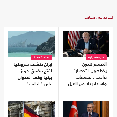
المزيد في سياسة
سياسة دولية
سياسة دولية
الديمقراطيون
إيران تكشف شروطها
يخططون لـ"حصار"
لفتح مضيق هرمز..
ترامب.. تحقيقات
بينها وقف العدوان
واسعة بدلا من العزل
على "الحلفاء"
إذا استعادوا "النواب"