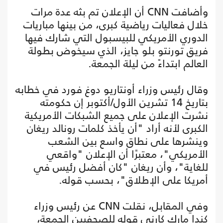
وأضافت CNN أن الإعلان تم بثه عدة مرات
خلال فعاليات رياضية كبرى، من بينها مباريات
الدوري الأمريكي للبيسبول التي شارك فيها
فريق تورنتو بلو جايز، الذي سيخوض بطولة
العالم ابتداءً من ليلة الجمعة.
وقال رئيس وزراء أونتاريو دوغ فورد في خطابه
بتاريخ 14 تشرين الأول/أكتوبر إن حكومته
نشرت الإعلان على جميع الشبكات الأمريكية
الكبرى لأنه أراد "أن يأخذ كلمات رونالد ريغان
وينشرها على نطاق واسع بين الشعب
الأمريكي"، معتبرًا أن الإعلان "واقعي
للغاية"، وأن ريغان "كان أفضل رئيس في
أمريكا على الإطلاق"، بحسب قوله.
وفي المقابل، نقلت CNN عن رئيس وزراء
كندا مارك كارني قوله للصحفيين الجمعة،