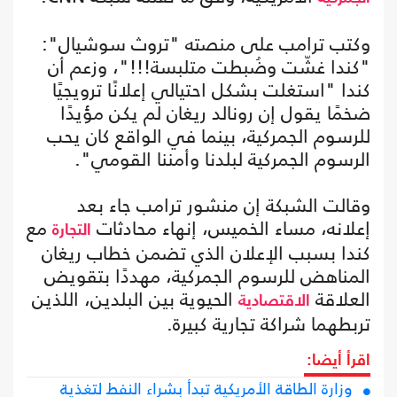
وكتب ترامب على منصته "تروث سوشيال":
"كندا غشّت وضُبطت متلبسة!!!"، وزعم أن
كندا "استغلت بشكل احتيالي إعلانًا ترويجيًا
ضخمًا يقول إن رونالد ريغان لم يكن مؤيدًا
للرسوم الجمركية، بينما في الواقع كان يحب
الرسوم الجمركية لبلدنا وأمننا القومي".
وقالت الشبكة إن منشور ترامب جاء بعد
إعلانه، مساء الخميس، إنهاء محادثات
مع
التجارة
كندا بسبب الإعلان الذي تضمن خطاب ريغان
المناهض للرسوم الجمركية، مهددًا بتقويض
العلاقة
الحيوية بين البلدين، اللذين
الاقتصادية
تربطهما شراكة تجارية كبيرة.
اقرأ أيضا:
وزارة الطاقة الأمريكية تبدأ بشراء النفط لتغذية