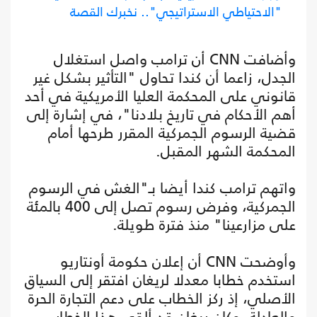
"الاحتياطي الاستراتيجي".. نخبرك القصة
وأضافت CNN أن ترامب واصل استغلال
الجدل، زاعما أن كندا تحاول "التأثير بشكل غير
قانوني على المحكمة العليا الأمريكية في أحد
أهم الأحكام في تاريخ بلادنا"، في إشارة إلى
قضية الرسوم الجمركية المقرر طرحها أمام
المحكمة الشهر المقبل.
واتهم ترامب كندا أيضا بـ"الغش في الرسوم
الجمركية، وفرض رسوم تصل إلى 400 بالمئة
على مزارعينا" منذ فترة طويلة.
وأوضحت CNN أن إعلان حكومة أونتاريو
استخدم خطابا معدلا لريغان افتقر إلى السياق
الأصلي، إذ ركز الخطاب على دعم التجارة الحرة
والعادلة، وكان ريغان قد ألقى هذا الخطاب