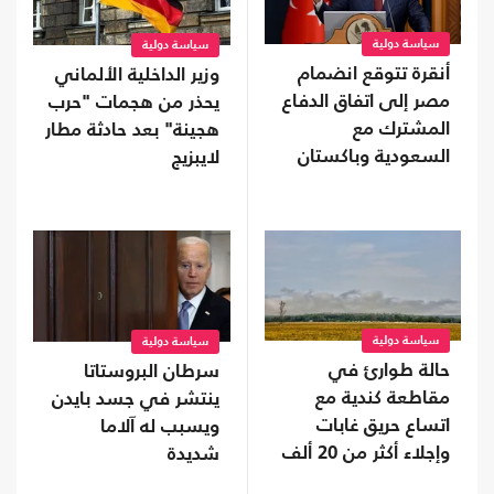
سياسة دولية
سياسة دولية
أنقرة تتوقع انضمام
وزير الداخلية الألماني
مصر إلى اتفاق الدفاع
يحذر من هجمات "حرب
المشترك مع
هجينة" بعد حادثة مطار
السعودية وباكستان
لايبزيج
سياسة دولية
سياسة دولية
حالة طوارئ في
سرطان البروستاتا
مقاطعة كندية مع
ينتشر في جسد بايدن
اتساع حريق غابات
ويسبب له آلاما
وإجلاء أكثر من 20 ألف
شديدة
شخص