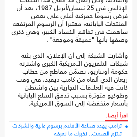
الإذاعي في 25 نيسان/أبريل 1987، بعد أن
فرض رسوما جمركية أعلى على بعض
المنتجات اليابانية، معتبرا أن الرسوم المرتفعة
ساهمت في تفاقم الكساد الكبير، وهي ذكرى
وصفها بأنها "عميقة وموجعة".
وأشارت الشبكة إلى أن الإعلان، الذي بثته
شبكات التلفزيون الأمريكية الكبرى واشترته
حكومة أونتاريو، تضمّن مقاطع من خطاب
ريغان الذي ألقاه من كامب ديفيد، في وقت
كانت فيه العلاقات التجارية بين واشنطن
وطوكيو متوترة بسبب تدفق السلع اليابانية
بأسعار منخفضة إلى السوق الأمريكية.
اقرأ أيضا:
ترامب يهدد صناعة الأفلام برسوم عالية والشركات
تلتزم الصمت.. نخبرك ما نعرفه