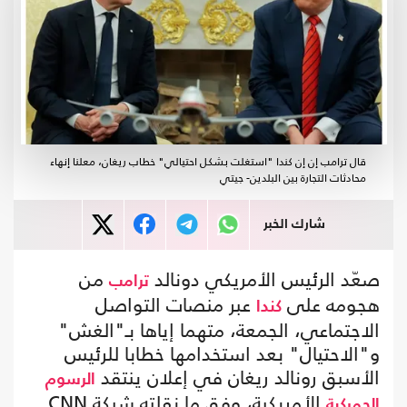
قال ترامب إن إن كندا "استغلت بشكل احتيالي" خطاب ريغان، معلنا إنهاء
محادثات التجارة بين البلدين- جيتي
شارك الخبر
صعّد الرئيس الأمريكي دونالد
من
ترامب
هجومه على
عبر منصات التواصل
كندا
الاجتماعي، الجمعة، متهما إياها بـ"الغش"
و"الاحتيال" بعد استخدامها خطابا للرئيس
الأسبق رونالد ريغان في إعلان ينتقد
الرسوم
الأمريكية، وفق ما نقلته شبكة CNN.
الجمركية