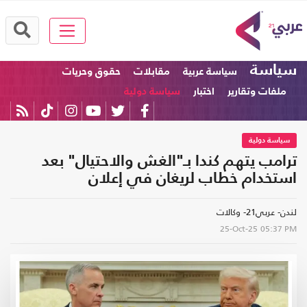
سياسة
سياسة عربية
مقابلات
حقوق وحريات
ملفات وتقارير
اختبار
سياسة دولية
سياسة دولية
ترامب يتهم كندا بـ"الغش والاحتيال" بعد
استخدام خطاب لريغان في إعلان
لندن- عربي21- وكالات
25-Oct-25
05:37 PM