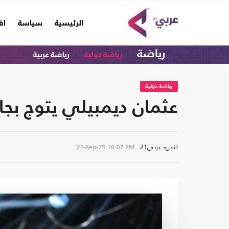
(current)
الرئيسية
سياسة
اق
رياضة
رياضة دولية
رياضة عربية
رياضة دولية
عثمان ديمبيلي يتوج بجائزة 
لندن- عربي21
22-Sep-25
10:07 PM