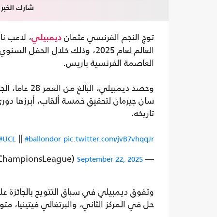
شارك الخبر
توج النجم الفرنسي عثمان
، لاعب نا
ديمبيلي
العالم لعام 2025، وذلك خلال الح
العاصمة الفرنسية باريس.
وحصد ديمبيلي
سان جيرمان لتحقيق خمسة ألقاب، أبرزها دوري 
تاريخه.
||
#UCL
#ballondor
pic.twitter.com/jvB7vhqqJr
— UEFA Champions League (@ChampionsLeague)
September 22, 2025
وتفوق ديمبيلي في سباق التتويج بالجائزة ع
حل في المركز الثاني، والبرتغالي فيتينيا، مت