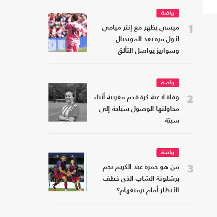
رياضة
1
ميسي يظهر مع إنتر ميامي
لأول مرة بعد المونديال..
وسواريز يواصل التألق
رياضة
2
وفاة لاعبة كرة قدم مغربية أثناء
محاولتها الوصول سباحة إلى
سبتة
رياضة
3
من هو حمزة عبد الكريم نجم
برشلونة الشاب الذي خطف
الأنظار أمام برمنغهام؟