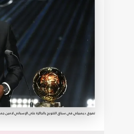
تفوق ديمبيلي في سباق التتويج بالجائزة على الإسباني لامين جمال- ballon d'or /