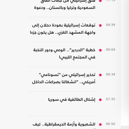
11:19
قلق إسرائيلي من تبعات اتفاق
السعودية وتركيا وباكستان.. ودعوة
لتشكيل تحالفات موازية
09:39
توقعات إسرائيلية بعودة دحلان إلى
واجهة المشهد الغزي.. هل يكون جزءا
من ترتيبات ما بعد الحرب؟
09:04
خطبة "الدردير".. الوعي ودور النخبة
في المجتمع الليبي!
08:34
تحذير إسرائيلي من "تسونامي"
أمريكي.. "انشغالنا بصراعات الداخل
يحجب ما يتغير بواشنطن"
07:35
إشكال الطائفية في سوريا
06:50
الشعبوية وأزمة الديمقراطية.. كيف