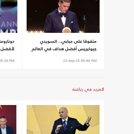
متفوقا على مبابي.. السويدي
دوناروما
جيوكيريس أفضل هداف في العالم
لأفضل ح
لعام 2025
9:20 PM
22-Sep-25
09:46 PM
المزيد في رياضة