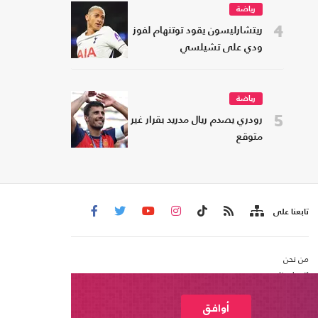
رياضة
4
ريتشارليسون يقود توتنهام لفوز
ودي على تشيلسي
رياضة
5
رودري يصدم ريال مدريد بقرار غير
متوقع
تابعنا على
من نحن
اتصل بنا
شروط الاستخدام
عربي21 ، جميع الحقوق محفوظة @ 2020
أوافق