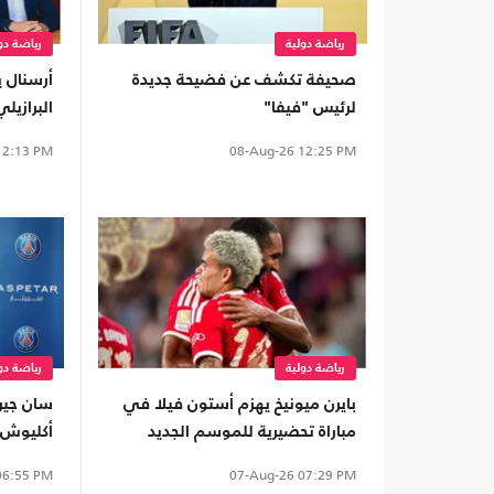
رياضة دولية
رياضة دو
صحيفة تكشف عن فضيحة جديدة
أرسنال ي
لرئيس "فيفا"
البرازي
2:13 PM
08-Aug-26
12:25 PM
رياضة دولية
رياضة دو
بايرن ميونيخ يهزم أستون فيلا في
سان جير
مباراة تحضيرية للموسم الجديد
أكليوش 
6:55 PM
07-Aug-26
07:29 PM