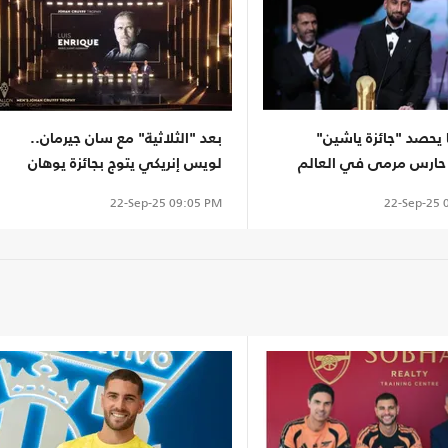
 يحصد "جائزة ياشين"
بعد "الثلاثية" مع سان جيرمان..
ارس مرمى في العالم
لويس إنريكي يتوج بجائزة يوهان
كرويف لأفضل مدرب
22-Sep-25
0
22-Sep-25
09:05 PM