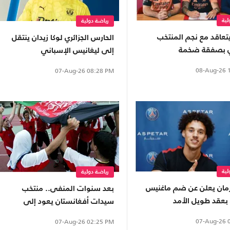
لية
رياضة دولية
تعاقد مع نجم المنتخب
الحارس الجزائري لوكا زيدان ينتقل
لي بصفقة ضخمة
إلى ليغانيس الإسباني
08-Aug-26
1
07-Aug-26
08:28 PM
لية
رياضة دولية
مان يعلن عن ضم ماغنيس
بعد سنوات المنفى.. منتخب
بعقد طويل الأمد
سيدات أفغانستان يعود إلى
الملاعب من بوابة "فيفا"
07-Aug-26
0
07-Aug-26
02:25 PM